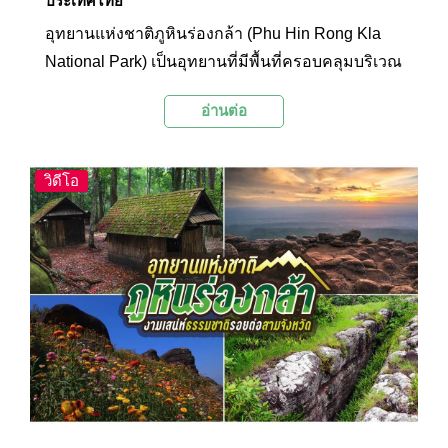
ประเทศไทย
อุทยานแห่งชาติภูหินร่องกล้า (Phu Hin Rong Kla
National Park) เป็นอุทยานที่มีพื้นที่ครอบคลุมบริเวณ
รอยต่อของสามจังหวัด ได้แก่ อำเภอนครไทย จังหวัด
อ่านต่อ
พิษณุโลก อำเภอหล่มสัก จังหวัดเพชรบูรณ์ และ
อำเภอด่านซ้าย จังหวัดเลย ภายในอุทยานมีสถานที่
ท่องเที่ยวทางธรรมชาติที่มีสภาพทางธรณีวิทยาที่
วิดีโอ
หลากหลายและสวยงามแปลกตา เช่น ลานหินปุ่ม
ลานหินแตก และมีจุดชมวิวบริเวณหน้าผาหลายแห่ง
อีกทั้งยังมีสถานที่ทางประวัติศาสตร์ของกลุ่ม
คอมมิวนิสต์ในอดีตซ่อนตัวอยู่ภายในป่าอีกด้วย