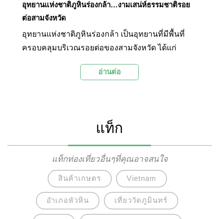
อุทยานแห่งชาติภูหินร่องกล้า…งามเสน่ห์ธรรมชาติรอย
ต่อสามจังหวัด
อุทยานแห่งชาติภูหินร่องกล้า เป็นอุทยานที่มีพื้นที่
ครอบคลุมบริเวณรอยต่อของสามจังหวัด ได้แก่
อำเภอนครไทย จังหวัดพิษณุโลก อำเภอหล่มสัก
อ่านต่อ
จังหวัดเพชรบูรณ์ และอำเภอด่านซ้าย จังหวัดเลย
ภายในอุทยานมีสถานที่ท่องเที่ยวทางธรรมชาติที่มี
สภาพทางธรณีวิทยาที่หลากหลายและสวยงามแปลก
ตา เช่น ลานหินปุ่ม ลานหินแตก และมีจุดชมวิว
แท็ก
บริเวณหน้าผาหลายแห่ง อีกทั้งยังมีสถานที่ทาง
ประวัติศาสตร์ของกลุ่มคอมมิวนิสต์ในอดีตซ่อนตัวอยู่
ภายในป่าอีกด้วย
แท็กท่องเที่ยวอื่นๆที่คุณอาจสนใจ
สินค้าเกษตร
Vietnam
อำเภอหัวหิน
เที่ยววัดภูมินทร์