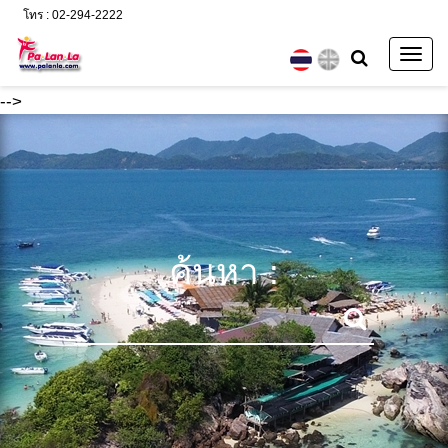
โทร : 02-294-2222
Togg
navig
-->
ค้นหา :