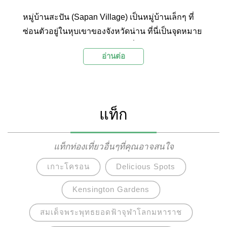
หมู่บ้านสะปัน (Sapan Village) เป็นหมู่บ้านเล็กๆ ที่
ซ่อนตัวอยู่ในหุบเขาของจังหวัดน่าน ที่นี่เป็นจุดหมาย
ปลายทางยอดนิยมของนักท่องเที่ยวสายธรรมชาติ
อ่านต่อ
เนื่องจากอยู่ท่ามกลางธรรมชาติอันบริสุทธิ์ที่โอบ
ล้อมด้วยขุนเขาและท้องทุ่งสีเขียวขจี มีน้ำตกสะปัน
และลำธารไหลลัดเลาะอยู่ภายในหมู่บ้าน รวมถึงมี
สายหมอกในยามเช้าที่ยิ่งทำให้ทัศนียภาพของหมู่
แท็ก
บ้านเล็กๆ แห่งนี้มีความสวยงามเป็นอย่างมาก ที่นี่จึง
เป็นสถานที่ที่เหมาะกับการพักผ่อนและสัมผัส
ธรรมชาติอีกแห่งหนึ่งของจังหวัดน่านที่ไม่ควรพลาด
แท็กท่องเที่ยวอื่นๆที่คุณอาจสนใจ
เกาะโครอน
Delicious Spots
Kensington Gardens
สมเด็จพระพุทธยอดฟ้าจุฬาโลกมหาราช