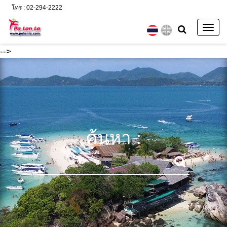
โทร : 02-294-2222
Togg
navig
-->
ค้นหา :