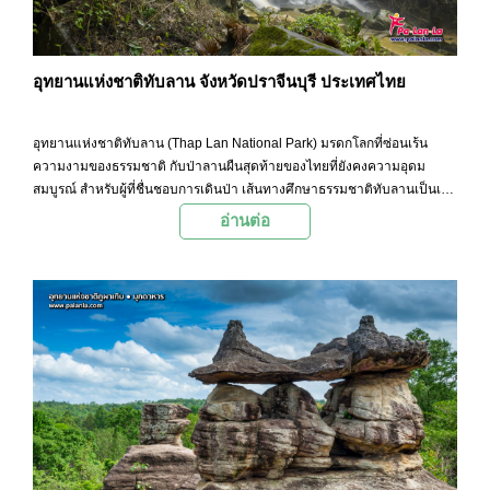
อุทยานแห่งชาติทับลาน จังหวัดปราจีนบุรี ประเทศไทย
อุทยานแห่งชาติทับลาน (Thap Lan National Park) มรดกโลกที่ซ่อนเร้น
ความงามของธรรมชาติ กับป่าลานผืนสุดท้ายของไทยที่ยังคงความอุดม
สมบูรณ์ สำหรับผู้ที่ชื่นชอบการเดินป่า เส้นทางศึกษาธรรมชาติทับลานเป็นเส้น
ทางที่ไม่ควรพลาด ด้วยระยะทางที่ไม่ไกลเกินไป นักท่องเที่ยวจะได้พบกับป่าที่
อ่านต่อ
อุดมสมบูรณ์ ความหลากหลายของสัตว์ป่านานาชนิด และสัมผัสอากาศ
บริสุทธิ์ที่หาได้ยากในปัจจุบัน