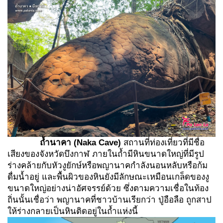
ถ้ำนาคา
(Naka Cave)
สถานที่ท่องเที่ยวที่มีชื่อ
เสียงของจังหวัดบึงกาฬ ภายในถ้ำมีหินขนาดใหญ่ที่มีรูป
ร่างคล้ายกับหัวงูยักษ์หรือพญานาคกำลังนอนหลับหรือก้ม
ดื่มน้ำอยู่ และพื้นผิวของหินยังมีลักษณะเหมือนเกล็ดของงู
ขนาดใหญ่อย่างน่าอัศจรรย์ด้วย ซึ่งตามความเชื่อในท้อง
ถิ่นนั้นเชื่อว่า พญานาคที่ชาวบ้านเรียกว่า ปู่อือลือ ถูกสาป
ให้ร่างกลายเป็นหินติดอยู่ในถ้ำแห่งนี้