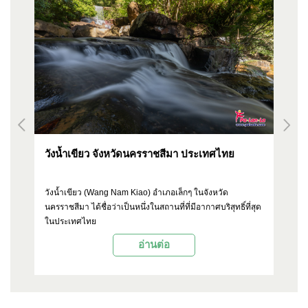
วังน้ำเขียว จังหวัดนครราชสีมา ประเทศไทย
จิ
ป
suk
วังน้ำเขียว (Wang Nam Kiao) อำเภอเล็กๆ ในจังหวัด
เม
นครราชสีมา ได้ชื่อว่าเป็นหนึ่งในสถานที่ที่มีอากาศบริสุทธิ์ที่สุด
ดัง
นำ
ในประเทศไทย
ขอ
ตั
อ่านต่อ
งา
OP