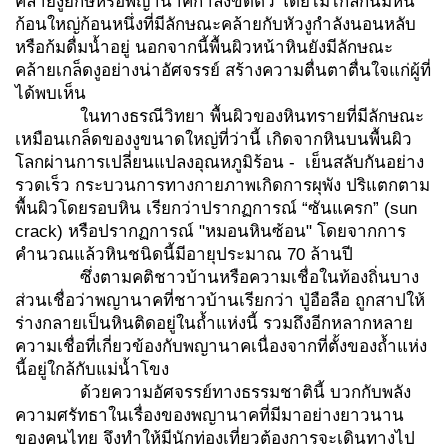
คล้ายงูยักษ์หรือพญานาคกำลังขดตัว โดยไม่ไกลกันมีหิน
ก้อนใหญ่ก้อนหนึ่งที่มีลักษณะคล้ายกับหัวงูกำลังนอนหลับ
หรือก้มดื่มน้ำอยู่ นอกจากนี้พื้นผิวหน้าหินยังมีลักษณะ
คล้ายเกล็ดงูอย่างน่าอัศจรรย์ สร้างความตื่นตาตื่นใจแก่ผู้ที่
ได้พบเห็น
ในทางธรณีวิทยา พื้นผิวของหินทรายที่มีลักษณะ
เหมือนเกล็ดของงูขนาดใหญ่ที่ว่านี้ เกิดจากหินบนพื้นผิว
โลกผ่านการเปลี่ยนแปลงอุณหภูมิร้อน - เย็นสลับกันอย่าง
รวดเร็ว กระบวนการทางกายภาพเกิดการผุพัง ปริแตกตาม
พื้นผิวโดยรอบหิน เรียกว่าปรากฏการณ์ “ซันแครก” (sun
crack) หรือปรากฏการณ์ "หมอนหินซ้อน" โดยจากการ
คำนวณแล้วหินชนิดนี้มีอายุประมาณ 70 ล้านปี
ซึ่งตามคติชาวบ้านหรือความเชื่อในท้องถิ่นบาง
ส่วนเชื่อว่าพญานาคที่ชาวบ้านเรียกว่า ปู่อือลือ ถูกสาปให้
ร่างกลายเป็นหินติดอยู่ในถ้ำแห่งนี้ รวมถึงอีกหลากหลาย
ความเชื่อที่เกี่ยวข้องกับพญานาคเนื่องจากที่ตั้งของถ้ำแห่ง
นี้อยู่ใกล้กับแม่น้ำโขง
ด้วยความอัศจรรย์ทางธรรมชาตินี้ บวกกับพลัง
ความศรัทธาในเรื่องของพญานาคที่มีมาอย่างยาวนาน
ของคนไทย จึงทำให้มีนักท่องเที่ยวต้องการจะเดินทางไป