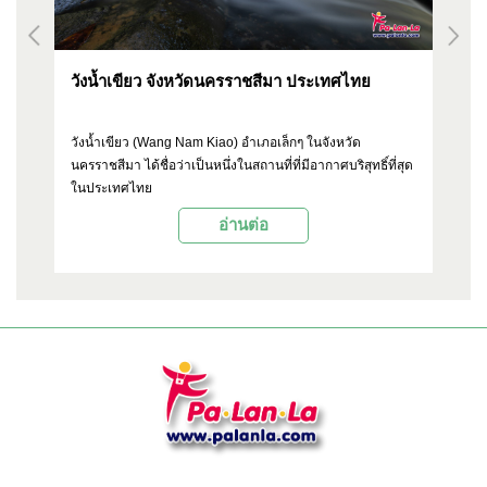
วังน้ำเขียว จังหวัดนครราชสีมา ประเทศไทย
จิ
ป
suk
วังน้ำเขียว (Wang Nam Kiao) อำเภอเล็กๆ ในจังหวัด
เม
นครราชสีมา ได้ชื่อว่าเป็นหนึ่งในสถานที่ที่มีอากาศบริสุทธิ์ที่สุด
ดัง
นำ
ในประเทศไทย
ขอ
ตั
อ่านต่อ
งา
OP