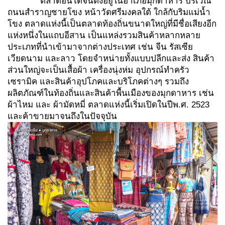
ตลาดอินโดจีนตั้งอยู่ในอำเภอมุกดาหาร บริเวณ
ถนนสำราญชายโขง หน้าวัดศรีมงคลใต้ ใกล้กับริมแม่น้ำ
โขง ตลาดแห่งนี้เป็นตลาดท้องถิ่นขนาดใหญ่ที่มีชื่อเสียงอีก
แห่งหนึ่งในแถบอีสาน เป็นแหล่งรวมสินค้าหลากหลาย
ประเภทที่นำเข้ามาจากต่างประเทศ เช่น จีน รัสเซีย
เวียดนาม และลาว โดยจำหน่ายทั้งแบบปลีกและส่ง สินค้า
ส่วนใหญ่จะเป็นเสื้อผ้า เครื่องนุ่งห่ม อุปกรณ์ทำครัว
เซรามิค และสินค้าอุปโภคและบริโภคต่างๆ รวมถึง
ผลิตภัณฑ์ในท้องถิ่นและสินค้าพื้นเมืองของมุกดาหาร เช่น
ผ้าไหม และ ผ้ามัดหมี่ ตลาดแห่งนี้เริ่มเปิดในปีพ.ศ. 2523
และค้าขายมาจนถึงในปัจจุบัน