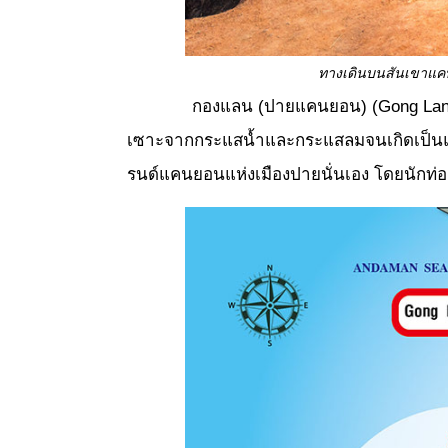
ทางเดินบนสันเขาแ
กองแลน (ปายแคนยอน) (Gong Lan (Pa
เซาะจากกระแสน้ำและกระแสลมจนเกิดเป็นแนว
รนด์แคนยอนแห่งเมืองปายนั่นเอง โดยนักท่