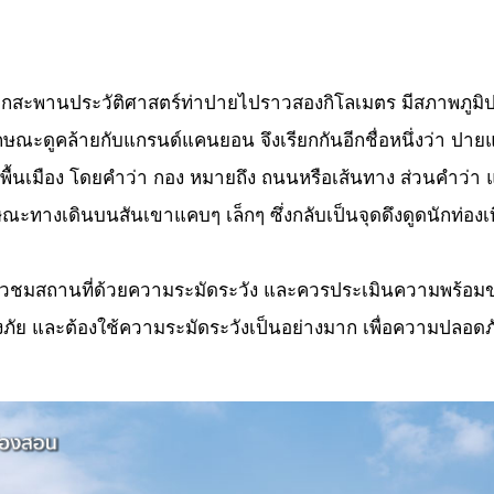
ากสะพานประวัติศาสตร์ท่าปายไปราวสองกิโลเมตร มีสภาพภูมิปร
ษณะดูคล้ายกับแกรนด์แคนยอน จึงเรียกกันอีกชื่อหนึ่งว่า ป
้นเมือง โดยคำว่า กอง หมายถึง ถนนหรือเส้นทาง ส่วนคำว่า
ะทางเดินบนสันเขาแคบๆ เล็กๆ ซึ่งกลับเป็นจุดดึงดูดนักท่องเท
ที่ยวชมสถานที่ด้วยความระมัดระวัง และควรประเมินความพร้อม
่ยงภัย และต้องใช้ความระมัดระวังเป็นอย่างมาก เพื่อความปลอดภั