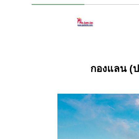
กองแลน (ป