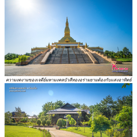
ความงดงามของเจดีย์มหามงคลบัวสีทองอร่ามยามต้องกับแสงอาทิตย์