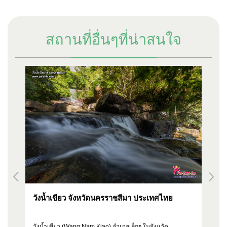
สถานที่อื่นๆที่น่าสนใจ
วังน้ำเขียว จังหวัดนครราชสีมา ประเทศไทย
จิ
ป
suk
วังน้ำเขียว (Wang Nam Kiao) อำเภอเล็กๆ ในจังหวัด
เม