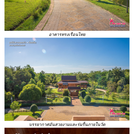
อาคารทรงเรือนไทย
บรรยากาศอันสวยงามและร่มรื่นภายในวัด