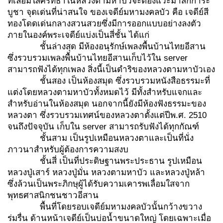
ที่เลื่อมใสศรัทธาในหลวงตามหาบัวจะต้องแวะมาสักการะ
บูชา จุดเด่นที่น่าสนใจ ของเจดีย์มหามงคลบัว คือ เจดีย์สี
ทองโดดเด่นกลางสวนสวยซึ่งมีการออกแบบอย่างลงตัว
ภายในองค์พระเจดีย์แบ่งเป็นสี่ชั้น ได้แก่
ชั้นล่างสุด มีห้องอนุรักษ์เพลงพื้นบ้านไทยอีสาน
ซึ่งรวบรวมเพลงพื้นบ้านไทยอีสานเก็บไว้ใน server
สามารถฟังได้ทุกเพลง สิ่งนี้เป็นดำริของหลวงตามหาบัวเอง
ชั้นสอง เป็นห้องสมุด ซึ่งรวบรวมหนังสือธรรมะที่
แต่งโดยหลวงตามหาบัวทั้งหมดไว้ มีทั้งสำหรับแจกและ
สำหรับอ่านในห้องสมุด นอกจากนี้ยังมีห้องฟังธรรมะของ
หลวงตา ซึ่งรวบรวมเทศน์ของหลวงตาตั้งแต่ปีพ.ศ. 2510
จนถึงปัจจุบัน เก็บใน server สามารถรับฟังได้ทุกกัณฑ์
ชั้นสาม เป็นรูปเหมือนหลวงตาและเป็นที่นั่ง
ภาวนาสำหรับผู้ต้องการความสงบ
ชั้นสี่ เป็นที่ประดิษฐานพระประธาน รูปเหมือน
หลวงปู่เสาร์ หลวงปู่มั่น หลวงตามหาบัว และหลวงปู่หล้า
ซึ่งล้วนเป็นพระภิกษุผู้ได้รับความเคารพเลื่อมใสจาก
พุทธศาสนิกชนชาวอีสาน
พื้นที่โดยรอบเจดีย์มหามงคลบัวนั้นกว้างขวาง
ร่มรื่น ด้านหน้าเจดีย์เป็นบ่อน้ำขนาดใหญ่ โดยเฉพาะเมื่อ