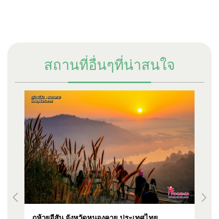
สถานที่อื่นๆที่น่าสนใจ
ภูห้วยอีสัน จังหวัดหนองคาย ประเทศไทย
อุ