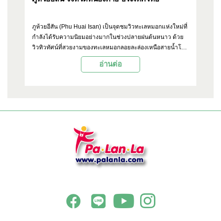
ป
ือ
ภูห้วยอีสัน (Phu Huai Isan) เป็นจุดชมวิวทะเลหมอกแห่งใหม่ที่
อุ
ล็ก
กำลังได้รับความนิยมอย่างมากในช่วงปลายฝนต้นหนาว ด้วย
จั
วิวทิวทัศน์ที่สวยงามของทะเลหมอกลอยละล่องเหนือสายน้ำโขง
เด
และขุนเขาสลับซับซ้อน ทำให้ที่นี่เป็นจุดหมายปลายทางที่นัก
กร
อ่านต่อ
ท่องเที่ยวไม่ควรพลาดเมื่อมาจังหวัดหนองคาย
ช่