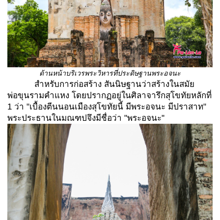
ด้านหน้าบริเวรพระวิหารที่ประดิษฐานพระอจนะ
สำหรับการก่อสร้าง สันนิษฐานว่าสร้างในสมัย
พ่อขุนรามคำแหง โดยปรากฏอยู่ในศิลาจารึกสุโขทัยหลักที่
1 ว่า "เบื้องตีนนอนเมืองสุโขทัยนี้ มีพระอจนะ มีปราสาท"
พระประธานในมณฑปจึงมีชื่อว่า "พระอจนะ"