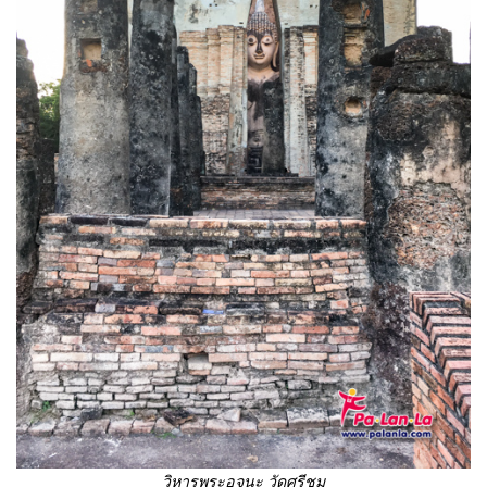
วิหารพระอจนะ วัดศรีชุม