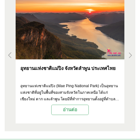
อุทยานแห่งชาติแม่ปิง จังหวัดลำพูน ประเทศไทย
ส
อุทยานแห่งชาติแม่ปิง (Mae Ping National Park) เป็นอุทยาน
สะ
ง
แห่งชาติที่อยู่ในพื้นที่ของสามจังหวัดในภาคเหนือ ได้แก่
ทา
า
เชียงใหม่ ตาก และลำพูน โดยมีที่ทำการอุทยานตั้งอยู่ที่ตำบล
ที
น
แม่ลาน อำเภอลี้ จังหวัดลำพูน นอกจากธรรมชาติที่อุดมสมบูรณ์
ตั้
อ่านต่อ
ด็จ
แล้ว อุทยานแห่งชาติแม่ปิงยังมีทิวทัศน์ที่สวยงาม และแหล่ง
หม
ท่องเที่ยวที่น่าสนใจหลายๆ จุดด้วยกัน
เช