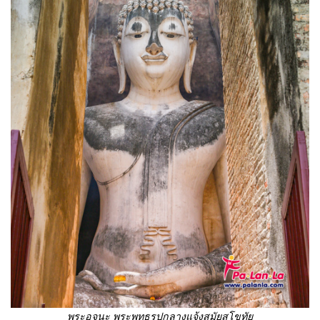
พระอจนะ พระพุทธรูปกลางแจ้งสมัยสุโขทัย