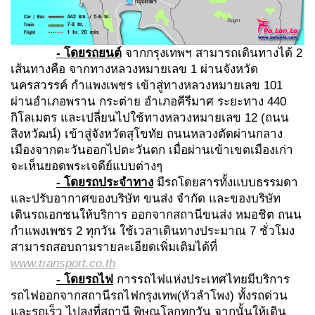
- โดยรถยนต์
จากกรุงเทพฯ สามารถเดินทางได้ 2
เส้นทางคือ จากทางหลวงหมายเลข 1 ผ่านจังหวัด
นครสวรรค์ กำแพงเพชร เข้าสู่ทางหลวงหมายเลข 101
ผ่านอำเภอพราน กระต่าย อำเภอคีรีมาศ ระยะทาง 440
กิโลเมตร และเปลี่ยนไปใช้ทางหลวงหมายเลข 12 (ถนน
สิงหวัฒน์) เข้าสู่จังหวัดสุโขทัย ถนนหลวงตัดผ่านกลาง
เมืองจากตะวันออกไปตะวันตก เมื่อผ่านเข้าเขตเมืองเก่า
จะเห็นยอดพระเจดีย์แบบต่างๆ
- โดยรถประจำทาง
มีรถโดยสารทั้งแบบธรรมดา
และปรับอากาศของบริษัท ขนส่ง จำกัด และของบริษัท
เดินรถเอกชนให้บริการ ออกจากสถานีขนส่ง หมอชิต ถนน
กำแพงเพชร 2 ทุกวัน ใช้เวลาเดินทางประมาณ 7 ชั่วโมง
สามารถสอบถามรายละเอียดเพิ่มเติมได้ที่
www.transport.co.th
- โดยรถไฟ
การรถไฟแห่งประเทศไทยมีบริการ
รถไฟออกจากสถานีรถไฟกรุงเทพ(หัวลำโพง) ทั้งรถด่วน
และรถเร็ว ไปลงที่สถานี พิษณุโลกทุกวัน จากนั้นให้เดิน