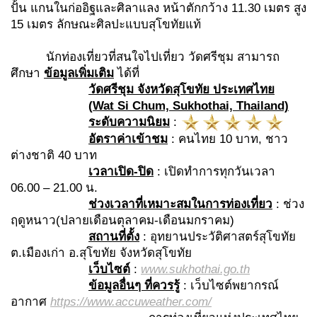
ปั้น แกนในก่ออิฐและศิลาแลง หน้าตักกว้าง 11.30 เมตร สูง
15 เมตร ลักษณะศิลปะแบบสุโขทัยแท้
นักท่องเที่ยวที่สนใจไปเที่ยว วัดศรีชุม สามารถ
ศึกษา
ข้อมูลเพิ่มเติม
ได้ที่
วัดศรีชุม จังหวัดสุโขทัย ประเทศไทย
(
Wat Si Chum, Sukhothai, Thailand)
ระดับความนิยม
:
อัตราค่าเข้าชม
: คนไทย 10 บาท, ชาว
ต่างชาติ 40 บาท
เวลาเปิด-ปิด
: เปิดทำการทุกวันเวลา
06.00 – 21.00 น.
ช่วงเวลาที่เหมาะสมในการท่องเที่ยว
: ช่วง
ฤดูหนาว(ปลายเดือนตุลาคม-เดือนมกราคม)
สถานที่ตั้ง
: อุทยานประวัติศาสตร์สุโขทัย
ต.เมืองเก่า อ.สุโขทัย จังหวัดสุโขทัย
เว็บไซต์
:
www.sukhothai.go.th
ข้อมูลอื่นๆ ที่ควรรู้
: เว็บไซต์พยากรณ์
อากาศ
https://www.accuweather.com/