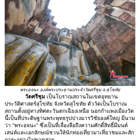
พระอจนะ องค์พระประธานประจำวัดศรีชุม จ.สุโขทัย
วัดศรีชุม
เป็นโบราณสถานในเขตอุทยาน
ประวัติศาสตร์สุโขทัย จังหวัดสุโขทัย ตัววัดเป็นโบราณ
สถานตั้งอยู่ทางทิศตะวันตกเฉียงเหนือ นอกกำแพงเมืองวัด
นี้เป็นที่ประดิษฐานพระพุทธรูปปางมารวิชัยองค์ใหญ่ มีนาม
ว่า "พระอจนะ" ซึ่งเป็นที่เลื่องลือถึงความศักดิ์สิทธิ์มีมนต์
เสน่ห์และเอกลักษณ์ชวนให้นักท่องเที่ยวมาเที่ยวชมและสัก
การะอย่างไม่ขาดสาย