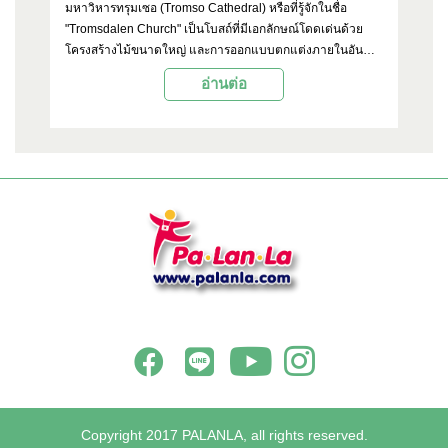
ที่
มหาวิหารทรุมเซอ (Tromso Cathedral) หรือที่รู้จักในชื่อ
ท่
"Tromsdalen Church" เป็นโบสถ์ที่มีเอกลักษณ์โดดเด่นด้วย
ปร
้
โครงสร้างไม้ขนาดใหญ่ และการออกแบบตกแต่งภายในอัน
เท
าย
งดงาม
ดิ
อ่านต่อ
ม
Copyright 2017 PALANLA, all rights reserved.