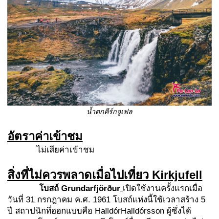
น้ำตก
คีร์กจูเฟล
อัตราค่าเข้าชม
ไม่เสียค่าเข้าชม
สิ่งที่ไม่ควรพลาดเมื่อไปเที่ยว
Kirkjufell
โบสถ์
Grundarfjörður
เปิดใช้งานครั้งแรกเมื่อ
วันที่ 31 กรกฎาคม ค.ศ. 1961 โบสถ์แห่งนี้ใช้เวลาสร้าง 5
ปี สถาปนิกที่ออกแบบคือ HalldórHalldórsson ผู้ซึ่งได้