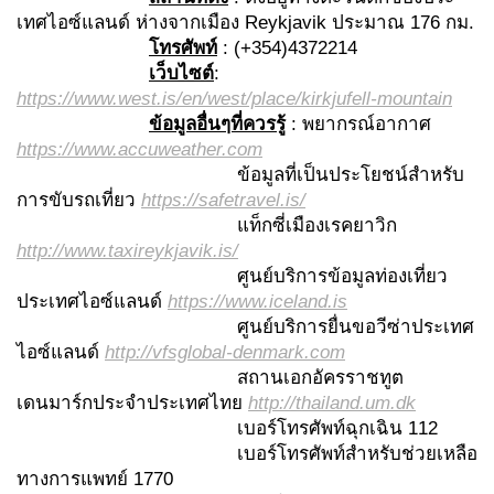
เทศไอซ์แลนด์ ห่างจากเมือง Reykjavik ประมาณ 176 กม.
โทรศัพท์
: (+354)4372214
เว็บไซต์
:
https://www.west.is/en/west/place/kirkjufell-mountain
ข้อมูลอื่นๆที่ควรรู้
: พยากรณ์อากาศ
https://www.accuweather.com
ข้อมูลที่เป็นประโยชน์สำหรับ
การขับรถเที่ยว
https://safetravel.is/
แท็กซี่เมืองเรคยาวิก
http://www.taxireykjavik.is/
ศูนย์บริการข้อมูลท่องเที่ยว
ประเทศไอซ์แลนด์
https://www.iceland.is
ศูนย์บริการยื่นขอวีซ่าประเทศ
ไอซ์แลนด์
http://vfsglobal-denmark.com
สถานเอกอัครราชทูต
เดนมาร์กประจำประเทศไทย
http://thailand.um.dk
เบอร์โทรศัพท์ฉุกเฉิน 112
เบอร์โทรศัพท์สำหรับช่วยเหลือ
ทางการแพทย์ 1770