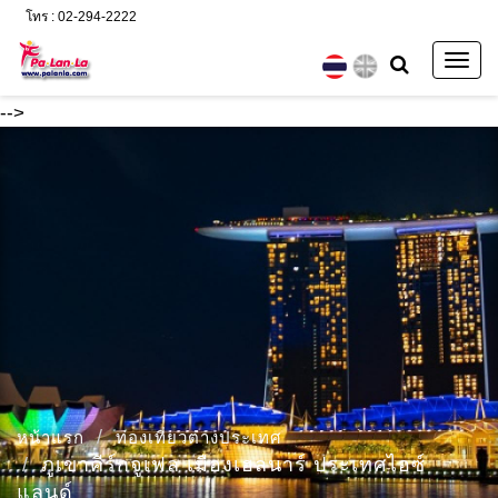
โทร : 02-294-2222
Togg
navig
-->
หน้าแรก
ท่องเที่ยวต่างประเทศ
ภูเขาคีร์กจูเฟล เมืองเฮลนาร์ ประเทศไอซ์
แลนด์