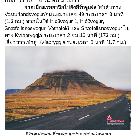
ประมาณ 10 - 14 วัน หรือมากกว่า
จากเมืองเรคยาวิกไปยังคีร์กจูเฟล
ใช้เส้นทาง
Vesturlandsvegur/ถนนหมายเลข 49 ระยะเวลา 3 นาที
(1.3 กม.) จากนั้นใช้ Þjóðvegur 1, Þjóðvegur,
Snæfellsnesvegur, Vatnaleið และ Snæfellsnesvegur ไป
ทาง Kvíabryggja ระยะเวลา 2 ชม.16 นาที (173 กม.)
เลี้ยวขวาเข้าสู่ Kvíabryggja ระยะเวลา 3 นาที (1.7 กม.)
คีร์กจูเฟลขณะที่ยอดถูกถูกปกคลุมด้วยไอหมอก