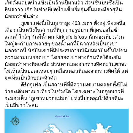
เกิดตั้งแต่ยุคน้ำแข็งเป็นล้านปีมาแล้ว ส่วนชั้นบนซึ่งเป็น
หินลาวา เกิดในช่วงที่ยุคน้ำแข็งเริ่มอุ่นขึ้นและมีอายุหิน
น้อยกว่าชั้นล่าง
ภูเขาแห่งนี้เป็นภูเขาสูง 463 เมตร ตั้งอยู่เพียงหนึ่ง
เดียว เป็นหนึ่งในสถานที่ที่ถูกถ่ายรูปมากที่สุดของไอซ์
แลนด์ ใกล้ๆ กันมีน้ำตก Kirkjufellsfoss นักท่องเที่ยวส่วน
ใหญ่จะถ่ายภาพสวยๆ ของน้ำตกที่มีฉากหลังเป็นภูเขา
นอกจากนี้ นักปีนเขาที่มีประสบการณ์นิยมมาปืนขึ้นไปชม
ความงามบนยอดเขา โดยยอดเขาทางด้านทิศใต้จะชัน
น้อยกว่าทางทิศเหนือ ส่วนหากมองจากทางทิศตะวันตกจะ
ไม่เห็นเป็นยอดแหลมๆ เหมือนตอนที่มองจากทางทิศใต้ แต่
จะเห็นเป็นลักษณะหัวตัด
คีร์กจูเฟล เป็นสถานที่ที่มีความงดงามตลอดทั้งปีไม่
ว่าจะเดินทางมาเที่ยวในช่วงใด โดยเฉพาะในฤดูหนาวที่
จะมองเห็น “ภูเขาหมวกแม่มด” แห่งนี้ปกคลุมไปด้วยหิมะ
เป็นสีขาวโพลน