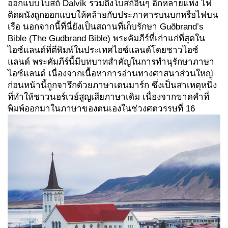
ออกแบบโบสถ์ Dalvik รวมถึงโบสถ์อื่นๆ อีกหลายแห่ง ไฟ
ติดผนังถูกออกแบบให้คล้ายกับประภาคารบนบกหรือไฟบน
เรือ นอกจากนี้ที่นี่ยังเป็นสถานที่เก็บรักษา Guðbrand’s
Bible (The Gudbrand Bible) พระคัมภีร์ที่เก่าแก่ที่สุดใน
ไอซ์แลนด์ที่ตีพิมพ์ในประเทศไอซ์แลนด์โดยชาวไอซ์
แลนด์ พระคัมภีร์นี้มีบทบาทสำคัญในการทำนุรักษาภาษา
ไอซ์แลนด์ เนื่องจากเนื้อหาการอ่านทางศาสนาส่วนใหญ่
ก่อนหน้านี้ถูกจารึกด้วยภาษาเดนมาร์ก ซึ่งเป็นสาเหตุหนึ่ง
ที่ทำให้ชาวนอร์เวย์สูญเสียภาษาเดิม เนื่องจากขาดคำที่
พิมพ์ออกมาในภาษาของตนเองในช่วงศตวรรษที่ 16