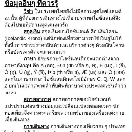
ข้อมูลอื่นๆ ที่ควรรู้
วีซ่า
ในประเทศไทยยังไม่มีสถานทูตไอซ์แลนด์
ฉะนั้น ผู้ที่ต้องการเดินทางไปเที่ยวประเทศไอซ์แลนด์จึง
ต้องไปขอที่สถานทูตเดนมาร์ก
สกุลเงิน
สกุลเงินของไอซ์แลนด์ คือ เงินโครน
(Icelandic Krona) แต่นักท่องเที่ยวสามารถใช้เงินยูโยได้
ทั้งนี้ การชำระราคาสินค้าและบริการต่างๆ ด้วยเงินโครน
หรือบัตรเครดิตจะสะดวกกว่า
ภาษา
อักษรภาษาไอซ์แลนดิกจะแตกต่างจาก
ภาษาอังกฤษ คือ Á (ออ), Ð ð (dh หรือ ด, ท), É (เย), Í (อี),
Ó (อุ), Ú (อู), Ý (อี), Þ þ (th หรือ ธ), Æ (เอ) และ Ö (เออ)
และในภาษาภาษาไอซ์แลนดิกจะไม่มีอักษร C, Q, W และ
Z ยกเว้นเวลาสะกดคำทับศัพท์ภาษาต่างประเทศเช่นคำว่า
pizza
สภาพอากาศ
สภาพอากาศของไอซ์แลนด์
แปรปรวนค่อนข้างบ่อยและเปลี่ยนแปลงตลอดเวลา นัก
ท่องเที่ยวจึงควรตระเตรียมความพร้อมของเครื่องแต่งกาย
เมื่อเดินทาง
การเดินทาง
การเดินทางท่องเที่ยวรอบๆ ประเทศ