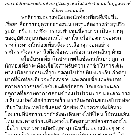
ล้อรถมีลักษณะเหมือนหัวตะปูติดอยู่ เพื่อให้ล้อยึดกับถนนในฤดูหนาวที่
มีหิมะและถนนลื่น
พฤติกรรมอย่างหนึ่งของนักท่องเที่ยวที่เพิ่มขึ้น
เรื่อยๆ คือการหยุดรถกลางถนน เพราะต้องการถ่ายรูปวิว
รูปม้า หรือ แกะ ซึ่งการกระทำเช่นนี้สามารถเป็นสาเหตุ
ของอุบัติเหตุบนท้องถนนได้ ฉะนั้น เมื่อต้องการจอดรถ
ระหว่างทางนักท่องเที่ยวจึงควรเลือกจุดจอดอย่าง
ระมัดระวังและคำนึงถึงเพื่อนร่วมท้องถนนคนอื่นๆ ด้วย
เมื่อขับรถเที่ยวในประเทศไอซ์แลนด์นอกฤดูกาล
นักท่องเที่ยวจะต้องเผื่อใจสำหรับความล่าช้าในการเดิน
ทาง เนื่องจากถนนที่ถูกปกคลุมไปด้วยหิมะและลื่น สำคัญ
มากที่นักท่องเที่ยวจะต้องทราบและคอยเช็กและอัพเดท
สภาพอากาศของไอซ์แลนด์อยู่ตลอด โดยเฉพาะนอก
ฤดูกาลที่สภาพอากาศค่อนข้างแปรปรวนมาก และสามารถ
เปลี่ยนแปลงได้อย่างรวดเร็ว หากหิมะตกในขณะขับรถท่อง
เที่ยวในประเทศไอซ์แลนด์ นักท่องเที่ยวควรแจ้งให้ทาง
โรงแรมที่พักทราบว่ากำลังจะเดินทางไปที่ไหน ใช้ถนนเส้น
ไหน และคาดว่าจะเดินทางไปถึงจุดหมายปลายทางต่อไป
เมื่อไร เพราะหากเกิดปัญหาฉุกเฉินขึ้น อย่างน้อยๆ ทาง