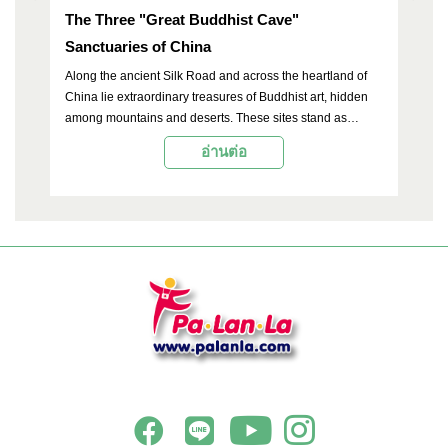
The Three "Great Buddhist Cave"
A S
Sanctuaries of China
Lo
ฮ้
Along the ancient Silk Road and across the heartland of
Wh
ปะ
China lie extraordinary treasures of Buddhist art, hidden
no
น
among mountains and deserts. These sites stand as
lo
powerful evidence of the spread of Buddhism and artistic
sh
อ่านต่อ
traditions from India to China in ancient times. Among the
Di
most significant legacies of this cultural transmission is
ce
Buddhist cave art, which is not only visually magnificent
th
but also profoundly reflective of the history, politics, and
— 
spiritual beliefs of each era. Among the thousands of rock-
me
cut caves scattered throughout China, three are
universally recognized as the most magnificent: the Mogao
Grottoes, the Longmen Grottoes, and the Yungang
Grottoes. All three are UNESCO World Heritage Sites and
are unmissable destinations for travelers with a passion for
history, art, and culture.