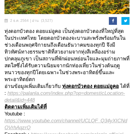
2 ธ.ค. 2564
| อ่าน
(3,527)
ทุ่งดอกบัวตอง ดอยแม่อูคอ เป็นทุ่งดอกบัวตองที่ใหญ่ที่สุด
ในประเทศไทย โดยดอกบัวตองจะบานสะพรั่งพร้อมกันใน
ช่วงเดือนพฤศจิกายนถึงเดือนธันวาคมของทุกปี จึงมี
ทิวทัศน์ทางธรรมชาติที่สวยงามจากทุ่งสีเหลืองอร่าม
ปกคลุมภูเขา เป็นสถานที่พักผ่อนหย่อนใจและมุมถ่ายภาพที่
สดใสซึ่งได้รับความนิยมจากนักท่องเที่ยวในช่วงต้นฤดู
หนาวของทุกปีโดยเฉพาะในช่วงพระอาทิตย์ขึ้นและ
พระอาทิตย์ตก
อ่านข้อมูลเพิ่มเติมเกี่ยวกับ
ทุ่งดอกบัวตอง ดอยแม่อูคอ
ได้ที่
:
https://palanla.com/index.php?op=domesticLocation-
detail&id=448
ติดตามเพิ่มเติมได้ที่
Youtube :
https://www.youtube.com/channel/UCLQF_Q34yXICNd
OVrhAqzrQ