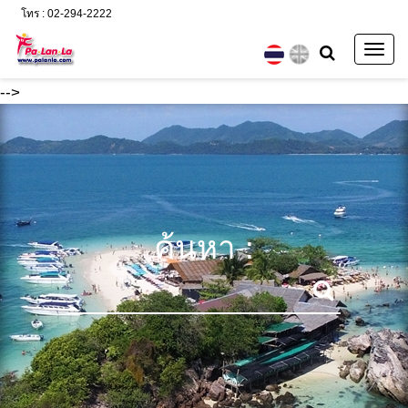
โทร : 02-294-2222
Togg
navig
-->
ค้นหา :