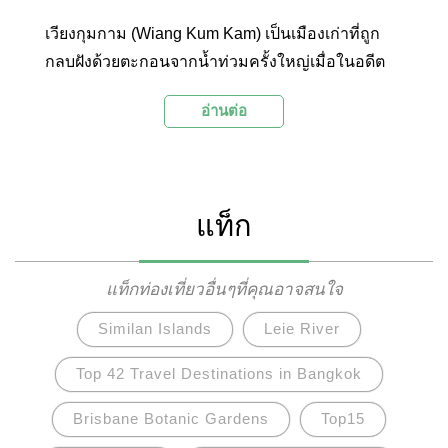
เวียงกุมกาม (Wiang Kum Kam) เป็นเมืองเก่าที่ถูก
กลบฝังด้วยตะกอนจากน้ำท่วมครั้งใหญ่เมื่อในอดีต
และได้รับการขุดแต่งและบูรณะจากกรมศิลปากรจน
อ่านต่อ
กลายเป็นโบราณสถานขนาดใหญ่ ภายในเวียงกุม
กามมีซากวัดและเจดีย์หลายแห่งให้นักท่องเที่ยวได้
เที่ยวชมสถาปัตยกรรม ศิลปะ และร่องรอยทาง
อารยธรรมล้านนาที่ยังคงหลงเหลืออยู่ ที่นี่จึงเป็น
แท็ก
สถานที่ท่องเที่ยวเชิงประวัติศาสตร์ที่น่าสนใจอีกแห่ง
ของจังหวัดเชียงใหม่ที่ไม่ควรพลาดชม
แท็กท่องเที่ยวอื่นๆที่คุณอาจสนใจ
Similan Islands
Leie River
Top 42 Travel Destinations in Bangkok
Brisbane Botanic Gardens
Top15