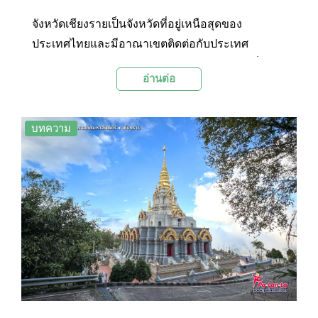
จังหวัดเชียงรายเป็นจังหวัดที่อยู่เหนือสุดของ
ประเทศไทยและมีอาณาเขตติดต่อกับประเทศ
ประเทศพม่าและประเทศลาว จังหวัดเชียงรายเป็น
อ่านต่อ
จังหวัดยอดนิยมในการท่องเที่ยวอีกแห่งหนึ่งของ
เมืองไทย โดยมีสถานที่ท่องเที่ยวหลายแห่งให้เที่ยว
ชม ไม่ว่าจะเป็นสถานที่ท่องเที่ยวทางธรรมชาติที่เป็น
บทความ
จุดชมวิวทะเลหมอกอันสวยงามน่าประทับใจบนยอด
ดอยต่างๆ เช่น ภูชี้ฟ้า และ ภูชี้ดาว ตลอดจนวัดวา
อารามเก่าแก่ต่างๆ อย่างเช่น วัดพระธาตุดอยตุง รวม
ถึงแลนด์มาร์กอย่างวัดร่องขุ่นและวัดร่องเสือเต้นที่
รังสรรค์ขึ้นด้วยศิลปะที่วิจิตรงดงามและมีเอกลักษณ์
เฉพาะตัวจากศิลปินเอกของไทย ซึ่งที่กล่าวมานี้เป็น
เพียงส่วนหนึ่งของสถานที่ท่องเที่ยวเด่นๆ ในจังหวัด
เชียงรายเท่านั้น วันนี้ทาง Palanla จึงได้รวบรวม 20
สถานที่ท่องเที่ยวยอดนิยมในจังหวัดเชียงรายมาฝาก