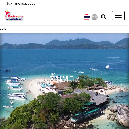
โทร : 02-294-2222
Togg
navig
-->
ค้นหา :