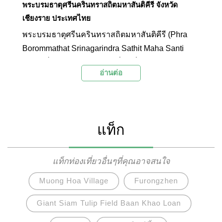
ทุกท่านกับในบทความนี้เพื่อใช้เป็นแนวทางวางแผน
พระบรมธาตุศรีนครินทราสถิตมหาสันติคีรี จังหวัด
ท่องเที่ยวจังหวัดเชียงรายสำหรับวันหยุดยาวครั้งหน้า
เชียงราย ประเทศไทย
กัน
พระบรมธาตุศรีนครินทราสถิตมหาสันติคีรี (Phra
Borommathat Srinagarindra Sathit Maha Santi
Khiri) เป็นองค์พระธาตุเจดีย์ที่ถือเป็นแลนด์มาร์กแห่ง
อ่านต่อ
ดอยแม่สลอง องค์พระธาตุเจดีย์แห่งนี้สร้างขึ้นเพื่อ
ถวายเป็นพระราชกุศลแด่สมเด็จย่า โดยใช้
สถาปัตยกรรมล้านนาประยุกต์อย่างวิจิตรงดงาม มี
ความยิ่งใหญ่สมพระเกียรติ และสามารถมองเห็นได้
แท็ก
จากในระยะไกล นอกจากเป็นสัญลักษณ์ของดอยแม่
สลองแล้วยังเป็นจุดชมทิวทัศน์ทางธรรมชาติอันกว้าง
ใหญ่จากมุมที่สูงที่สุดของดอยแม่สลองที่มีความ
แท็กท่องเที่ยวอื่นๆที่คุณอาจสนใจ
สวยงามเป็นอย่างมากอีกด้วย
Muong Hoa Village
Furongzhen
Giant Siam Tulip Field Baan Khao Loan