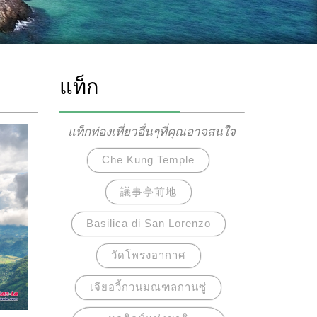
แท็ก
แท็กท่องเที่ยวอื่นๆที่คุณอาจสนใจ
Che Kung Temple
議事亭前地
Basilica di San Lorenzo
วัดโพรงอากาศ
เจียอวี้กวนมณฑลกานซู่