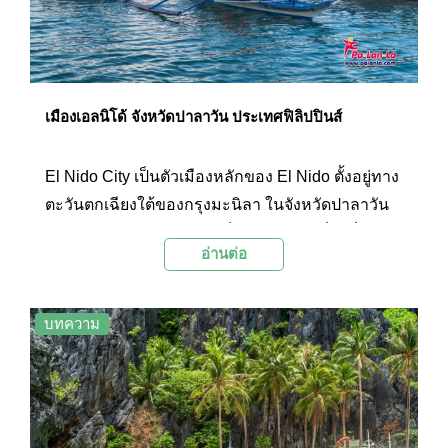
เมืองเอลนิโด้ จังหวัดปาลาวัน ประเทศฟิลิปปินส์
El Nido City เป็นตัวเมืองหลักของ El Nido ตั้งอยู่ทาง
ตะวันตกเฉียงใต้ของกรุงมะนิลา ในจังหวัดปาลาวัน
ประเทศประเทศฟิลิปปินส์ เป็นแหล่งท่องเที่ยวที่มีการ
อ่านต่อ
จัดการทรัพยากรอย่างดี ซึ่งมีหาดทรายสีขาวแนว
ปะการังหน้าผาหินปูนเป็นเอกลักษณ์และเป็นประตูสู่
หมู่เกาะบาคุน (Bacuit)
บทความ