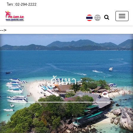
โทร : 02-294-2222
Togg
navig
-->
ค้นหา :