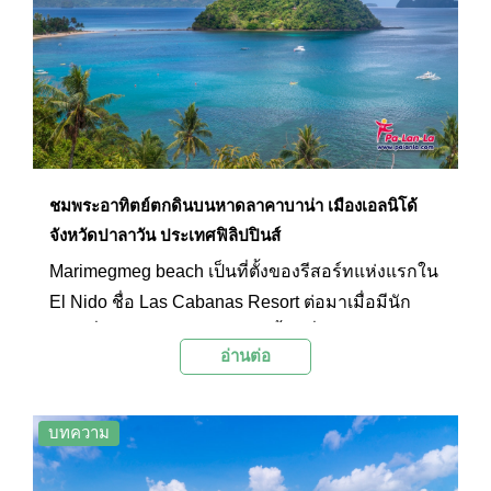
เข้าไปพบทะเลสาบลับนี้ได้ ต้องลอดผ่านช่องเล็กๆ
ของหน้าผานี้ ทำให้มองผ่านๆหรือมองจากภายนอก
จะไม่สามารถรู้ได้เลยว่ามีทะเลสาบน้ำสีใสสะอาดอยู่
ด้านใน ทะเลสาบแห่งนี้จึงถูกให้ชื่อว่า Secret
Lagoon
ชมพระอาทิตย์ตกดินบนหาดลาคาบาน่า เมืองเอลนิโด้
จังหวัดปาลาวัน ประเทศฟิลิปปินส์
Marimegmeg beach เป็นที่ตั้งของรีสอร์ทแห่งแรกใน
El Nido ชื่อ Las Cabanas Resort ต่อมาเมื่อมีนัก
ท่องเที่ยวได้เดินทางมายังหาดนี้จึงเริ่มสับสนและเรียก
อ่านต่อ
ชื่อหาดเป็นชื่อรีสอร์ทเนื่องจากมีป้ายชื่อของรีสอร์ท
ตั้งไว้ที่ชายหาด Las Cabanas จึงมาจากชื่อของ
รีสอร์ท Las Cabanas Resort ที่เป็นจุดไฮไลท์ของ
บทความ
การมาที่ชายหาดนี้ในการมาเยี่ยมชมพระอาทิตย์ตก
ในปัจจุบันจึงเป็นที่เข้าใจกันว่าชื่อ Las Cabanas