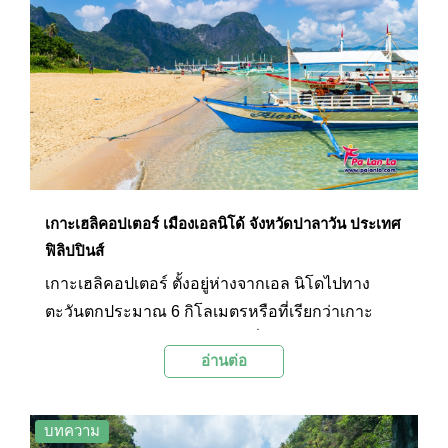
beach เป็นสถานที่เดียวกันกับ Marimegmeg beach
เกาะเฮลิคอปเตอร์ เมืองเอลนิโด้ จังหวัดปาลาวัน ประเทศ
ฟิลิปปินส์
เกาะเฮลิคอปเตอร์ ตั้งอยู่ห่างจากเอล นิโดไปทาง
ตะวันตกประมาณ 6 กิโลเมตรหรือที่เรียกว่าเกาะ
Dilumacad และเกาะปลาวาฬเนื่องจากรูปทรงจาก
อ่านต่อ
ระยะไกล เกาะที่มีเอกลักษณ์เฉพาะตัวนี้รวมอยู่ในEl
Nido Tour C. เป็นเกาะที่มีความสวยงามของ
ธรรมชาติที่มีหาดทรายสีขาวละเอียดและหน้าผา
บทความ