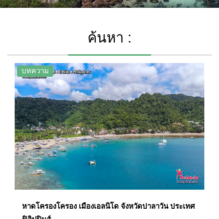
ค้นหา :
บทความ
หาดโครองโครอง เมืองเอลนิโด จังหวัดปาลาวัน ประเทศ