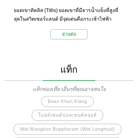
ยอดเขาทิตลิส (Titlis) ยอดเขาที่มีธารน้ำแข็งที่สูงที่
สุดในสวิตเซอร์แลนด์ มีจุดเด่นคือกระเช้าไฟฟ้า
“Titlis Rotair” กระเช้าไฟฟ้าหมุนได้ 360 องศาแห่ง
อ่านต่อ
แรกของโลก ทำให้สามารถชมวิวที่งดงามรอบๆ เขา
แห่งนี้ได้แบบพาโนรามา
แท็ก
แท็กท่องเที่ยวอื่นๆที่คุณอาจสนใจ
Baan Khun Klang
โบสถ์เซนต์ปอลเซนต์หลุยส์
Wat Mangkon Buppharam (Wat Lenghuai)