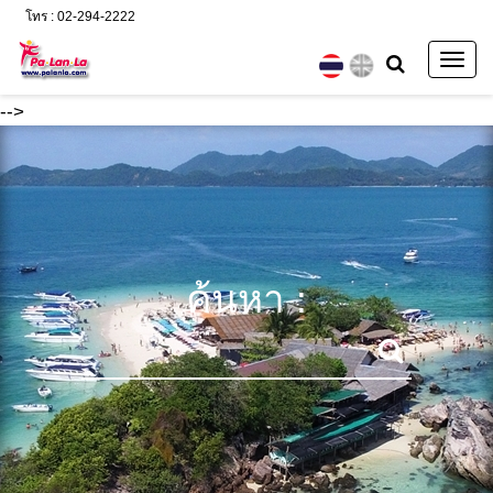
โทร : 02-294-2222
Togg
navig
-->
ค้นหา :