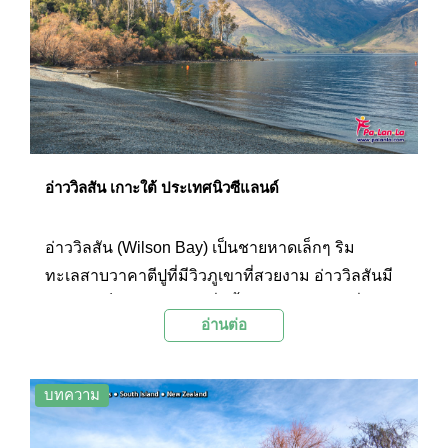
โนรามาที่สวยงามเป็นอย่างมาก
อ่าววิลสัน เกาะใต้ ประเทศนิวซีแลนด์
อ่าววิลสัน (Wilson Bay) เป็นชายหาดเล็กๆ ริม
ทะเลสาบวาคาตีปูที่มีวิวภูเขาที่สวยงาม อ่าววิลสันมี
ลักษณะเป็นชายหาดหินที่มีน้ำใสซัดเข้ามาหาฝั่ง ใน
อ่านต่อ
วันที่อากาศดีจะมองเห็นทิวทัศน์ของภูเขาที่โอบล้อม
และสีฟ้าครามของน้ำในอ่าวได้อย่างชัดเจน ที่นี่จึง
เป็นจุดชมวิวทะเลสาบที่น่าประทับใจอีกแห่งหนึ่งของ
บทความ
เกาะใต้ นักท่องเที่ยวสามารถลงเล่นน้ำหรือพายเรือ
คายัคได้ตามต้องการ โดยนอกจากวิวที่สวยงามแล้ว