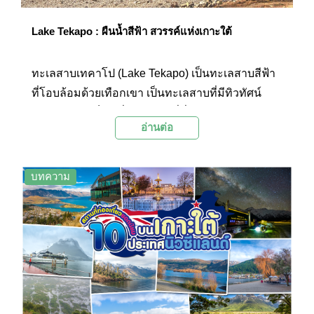
จะรวมการล่องเรือด้วย แต่ก็ยังมีกิจกรรมอื่นๆ ที่น่า
สนใจอีกมากมาย เช่น การพายเรือคายัค การดำน้ำ
Lake Tekapo : ผืนน้ำสีฟ้า สวรรค์แห่งเกาะใต้
ลึก ไปจนถึงการเที่ยวชมทางเฮลิคอปเตอร์
ทะเลสาบเทคาโป (Lake Tekapo) เป็นทะเลสาบสีฟ้า
ที่โอบล้อมด้วยเทือกเขา เป็นทะเลสาบที่มีทิวทัศน์
สวยงามและเป็นหนึ่งในสถานที่ที่มีแสงแดดสดใส
อ่านต่อ
ที่สุดในนิวซีแลนด์ โดยในวันที่อากาศแจ่มใส จะ
สามารถมองเห็นยอดเขาที่ปกคลุมด้วยหิมะของ
อุทยานแห่งชาติอาโอรากิเมาท์คุกได้จากบริเวณ
บทความ
ทะเลสาบแห่งนี้ นอกจากทะเลสาบเทคาโปจะมีความ
งดงามในตอนกลางวันแล้ว ยังมีความตระการตาใน
ตอนกลางคืนอีกด้วย เนื่องจากพื้นที่บริเวณนี้เป็นส่วน
หนึ่งของเขตอนุรักษ์ท้องฟ้ามืดขององค์การยูเนสโก
(UNESCO Dark Sky Reserve) ทำให้ที่นี่เป็นสถานที่
ดูดาวที่น่าประทับใจเป็นอย่างมากอีกแห่งหนึ่งของ
นิวซีแลนด์