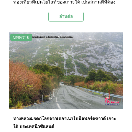
ท่องเที่ยวที่เป็นไฮไลท์ของเกาะใต้ เป็นสถานที่ที่ต้อง
ผ่านเมื่อเดินทางด้วยเส้นทางของถนนมิลฟอร์ดโร้ด
อ่านต่อ
หรือทางหลวงมรดกโลกที่เชื่อมระหว่างเมืองเตอา
เนากับสถานที่ท่องเที่ยวที่มีชื่อเสียงระดับโลกอย่า
งมิลฟอร์ดซาวด์ ทะเลสาบแห่งนี้ตั้งอยู่ภายในหุบเขา
บทความ
เอ็กลินตัน มีจุดเด่นในเรื่องความงดงามของผิวน้ำที่
นิ่งเรียบจนสะท้อนทิวทัศน์โดยรอบได้ราวกับภาพ
สะท้อนจากกระจก และจะยิ่งสวยงามในวันที่ท้องฟ้า
เปิด เพราะจะสะท้อนภาพของเทือกเขาเอิร์ลที่อยู่ฝั่ง
ตรงข้ามลงบนผิวน้ำซึ่งเป็นวิวที่สวยงามเป็นอย่างมาก
ทางหลวงมรดกโลกจากเตอาเนาไปมิลฟอร์ดซาวด์ เกาะ
ใต้ ประเทศนิวซีแลนด์