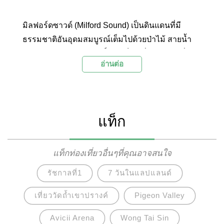
มิลฟอร์ดซาวด์ (Milford Sound) เป็นดินแดนที่มี
ธรรมชาติอันอุดมสมบูรณ์เต็มไปด้วยป่าไม้ สายน้ำ
ภูเขา และอากาศบริสุทธิ์ และเป็นหนึ่งในสถานที่ท่อง
อ่านต่อ
เที่ยวที่เป็นไฮไลท์ของอุทยานแห่งชาติฟยอร์ดแลนด์
ซึ่งเป็นหนึ่งในแหล่งมรดกโลกที่ได้รับการคัดเลือก
จากองค์การยูเนสโก มิลฟอร์ดซาวด์ล้อมรอบด้วย
หน้าผาสูงชันและป่าฝนหนาทึบ เป็นดินแดนลึกลับที่
แท็ก
ซ่อนอยู่มาหลายศตวรรษซึ่งในอดีตมีแต่ชาวเมารีที่
เป็นชนพื้นเมืองท้องถิ่นละแวกนี้เท่านั้นที่รู้ทางเข้า
ออกที่นี่ ด้วยเหตุนี้สภาพแวดล้อมของที่นี่จึงยังคงมี
แท็กท่องเที่ยวอื่นๆที่คุณอาจสนใจ
สภาพสมบูรณ์ สดใหม่ สวยงาม และน่าหลงใหล นัก
รัชกาลที่1
7 วันในแลปแลนด์
ท่องเที่ยวนิยมซื้อทัวร์มาเที่ยวชมมิลฟอร์ดซาวด์ โดย
มีทัวร์ให้เลือกหลากหลาย ทั้งแบบทัวร์วันเดียวและ
เที่ยววัดถ้ำเขาปรางค์
Pigeon Valley
ทัวร์แบบพักค้างคืน ซึ่งทัวร์มิลฟอร์ดซาวด์ส่วนใหญ่
Avicii Arena
Wong Tai Sin
จะรวมการล่องเรือด้วย แต่ก็ยังมีกิจกรรมอื่นๆ ที่น่า