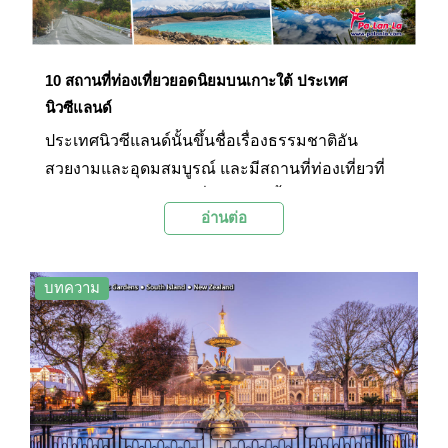
10 สถานที่ท่องเที่ยวยอดนิยมบนเกาะใต้ ประเทศ
นิวซีแลนด์
ประเทศนิวซีแลนด์นั้นขึ้นชื่อเรื่องธรรมชาติอัน
สวยงามและอุดมสมบูรณ์ และมีสถานที่ท่องเที่ยวที่
น่าสนใจกระจายตัวอยู่ทั่วประเทศทั้งบนเกาะเหนือ
อ่านต่อ
และเกาะใต้ โดยจุดเด่นของเกาะเหนือคืออุทยาน
ความร้อนใต้พิภพ ส่วนจุดเด่นของเกาะใต้คือเทือก
เขาและทะเลสาบ ในบทความนี้ทาง Palanla จะพา
บทความ
ทุกท่านไปท่องเที่ยวที่เกาะใต้ ซึ่งสามารถเดินทางมา
ด้วยการต่อเครื่องบินจากสนามบินโอ๊คแลนด์ซึ่งเป็น
สนามบินหลักของประเทศนิวซีแลนด์ที่ตั้งอยู่บนเกาะ
เหนือ มาลงยังสนามบิน ควีนส์แลนด์หรือสนามบินไค
รสต์เชิร์ชบนเกาะใต้ เพื่อไปชม 10 สถานที่ท่องเที่ยว