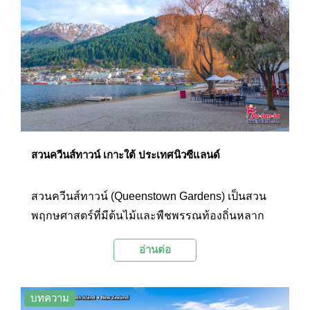
ใกล้กันยังมีเส้นทางเดินป่าและเส้นทางจักรยานเสือ
ภูเขาอีกด้วย
สวนควีนส์ทาวน์ เกาะใต้ ประเทศนิวซีแลนด์
สวนควีนส์ทาวน์ (Queenstown Gardens) เป็นสวน
พฤกษศาสตร์ที่มีต้นไม้และพืชพรรณท้องถิ่นหลาก
หลายประเภท และยังมีสนามกีฬาหลากหลาย
อ่านต่อ
ประเภท เช่น สนามเด็กเล่น สนามเทนนิส ลานโบว์ลิ่ง
ลานสเก็ตบอร์ด ลานสเก็ตน้ำแข็ง พื้นที่ขี่จักรยาน
และสนามกอล์ฟ นอกจากนี้ยังมีทิวทัศน์ที่สวยงาม
บทความ