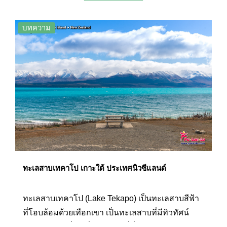
ธรรมชาติที่สวยงามเป็นอย่างมาก มีเส้นทางชม
ธรรมชาติหลายเส้นที่สามารถเดินเท้าหรือขี่จักรยาน
บทความ
ได้ตามความสะดวก ไฮไลท์ที่ไม่ควรพลาดเมื่อมา
เที่ยวยังอุทยานแห่งชาติอาโอรากิเมาท์คุกคือการชม
ธารน้ำแข็งและทุ่งหิมะอันกว้างใหญ่ และหากใคร
ต้องการพักค้างแรมเพื่อดูดาว ทางอุทยานก็มีบ้านพัก
ไว้บริการด้วยเช่นกัน ที่นี่จึงเป็นอีกหนึ่งสถานที่ท่อง
เที่ยวยอดนิยมของเกาะใต้ที่ไม่ควรพลาด
ทะเลสาบเทคาโป เกาะใต้ ประเทศนิวซีแลนด์
ทะเลสาบเทคาโป (Lake Tekapo) เป็นทะเลสาบสีฟ้า
ที่โอบล้อมด้วยเทือกเขา เป็นทะเลสาบที่มีทิวทัศน์
สวยงามและเป็นหนึ่งในสถานที่ที่มีแสงแดดสดใส