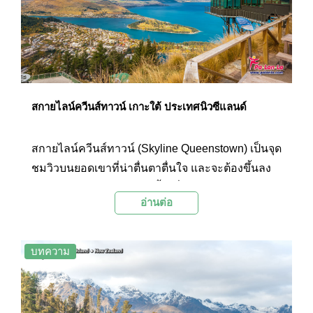
ฤดูหนาว ที่นี่จึงเป็นสถานที่ท่องเที่ยวอีกแห่งหนึ่งที่น่า
สนใจบนเกาะใต้ของนิวซีแลนด์
สกายไลน์ควีนส์ทาวน์ เกาะใต้ ประเทศนิวซีแลนด์
สกายไลน์ควีนส์ทาวน์ (Skyline Queenstown) เป็นจุด
ชมวิวบนยอดเขาที่น่าตื่นตาตื่นใจ และจะต้องขึ้นลง
ด้วยกระเช้ากอนโดล่าเท่านั้น ซึ่งกระเช้ากอนโดล่านี้
อ่านต่อ
เป็นกระเช้าที่มีความชันที่สุดในซีกโลกใต้เลยทีเดียว
จึงทำให้กิจกรรมนี้เป็นกิจกรรมไฮไลท์ของเมืองควีน
ส์ทาวน์ที่ได้รับความสนใจจากนักท่องเที่ยวเป็นอย่าง
บทความ
มาก โดยด้านบนจะมองเห็นเมืองควีนส์ทาวน์
ทะเลสาบวาคาตีปู และเทือกเขาสูงต่างๆ ที่โอบล้อม
เมืองและทะเลสาบอยู่ ซึ่งเป็นทัศนียภาพในแบบพา