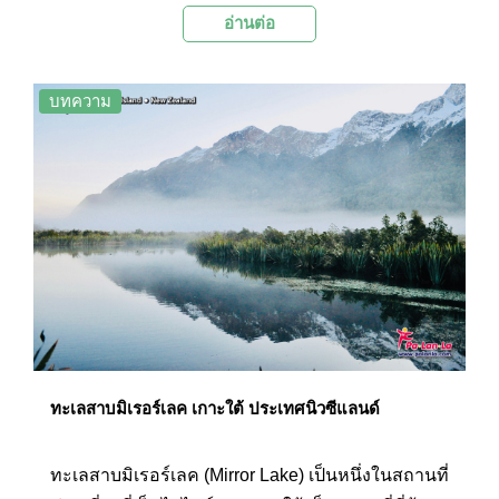
อ่านต่อ
ที่สุดในนิวซีแลนด์ โดยในวันที่อากาศแจ่มใส จะ
สามารถมองเห็นยอดเขาที่ปกคลุมด้วยหิมะของ
อุทยานแห่งชาติอาโอรากิเมาท์คุกได้จากบริเวณ
บทความ
ทะเลสาบแห่งนี้ นอกจากทะเลสาบเทคาโปจะมีความ
งดงามในตอนกลางวันแล้ว ยังมีความตระการตาใน
ตอนกลางคืนอีกด้วย เนื่องจากพื้นที่บริเวณนี้เป็นส่วน
หนึ่งของเขตอนุรักษ์ท้องฟ้ามืดขององค์การยูเนสโก
(UNESCO Dark Sky Reserve) ทำให้ที่นี่เป็นสถานที่
ดูดาวที่น่าประทับใจเป็นอย่างมากอีกแห่งหนึ่งของ
นิวซีแลนด์
ทะเลสาบมิเรอร์เลค เกาะใต้ ประเทศนิวซีแลนด์
ทะเลสาบมิเรอร์เลค (Mirror Lake) เป็นหนึ่งในสถานที่