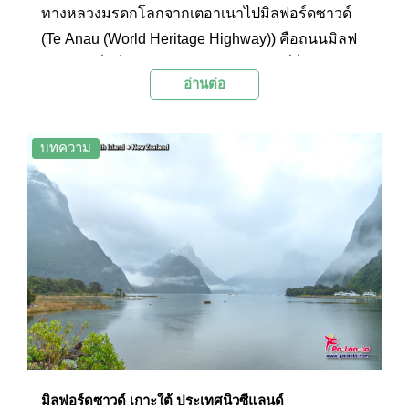
ทางหลวงมรดกโลกจากเตอาเนาไปมิลฟอร์ดซาวด์
(Te Anau (World Heritage Highway)) คือถนนมิลฟ
อร์ดโร้ดซึ่งเป็นถนนหลวงหมายเลข 94 ที่วิ่งจากเมือง
อ่านต่อ
เตอาเนาไปยังมิลฟอร์ดซาวด์ และเป็นถนนเพียงเส้น
เดียวที่เข้าถึงมิลฟอร์ดซาวด์ได้ ตลอดสองข้างทาง
ของระยะทางกว่าร้อยกิโลเมตรนั้นมีทิวทัศน์ที่
บทความ
สวยงามและน่าตื่นตาตื่นใจของเทือกเขาสูง หุบเขา
และทะเลสาบ จนได้รับสมญานามว่าทางหลวงมรดก
โลก ระหว่างทางสามารถแวะพักบริเวณจุดชมวิว
ต่างๆ ได้ เช่น บริเวณหุบเขาเอ็กลินตัน และทะเลสาบ
มิเรอร์เลค
มิลฟอร์ดซาวด์ เกาะใต้ ประเทศนิวซีแลนด์