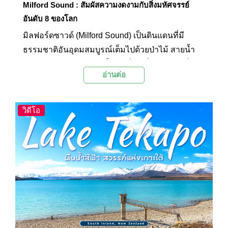
Milford Sound : สัมผัสความงดงามกับสิ่งมหัศจรรย์
อันดับ 8 ของโลก
มิลฟอร์ดซาวด์ (Milford Sound) เป็นดินแดนที่มี
ธรรมชาติอันอุดมสมบูรณ์เต็มไปด้วยป่าไม้ สายน้ำ
ภูเขา และอากาศบริสุทธิ์ และเป็นหนึ่งในสถานที่ท่อง
อ่านต่อ
เที่ยวที่เป็นไฮไลท์ของอุทยานแห่งชาติฟยอร์ดแลนด์
ซึ่งเป็นหนึ่งในแหล่งมรดกโลกที่ได้รับการคัดเลือก
จากองค์การยูเนสโก มิลฟอร์ดซาวด์ล้อมรอบด้วย
วิดีโอ
หน้าผาสูงชันและป่าฝนหนาทึบ เป็นดินแดนลึกลับที่
ซ่อนอยู่มาหลายศตวรรษซึ่งในอดีตมีแต่ชาวเมารีที่
เป็นชนพื้นเมืองท้องถิ่นละแวกนี้เท่านั้นที่รู้ทางเข้า
ออกที่นี่ ด้วยเหตุนี้สภาพแวดล้อมของที่นี่จึงยังคงมี
สภาพสมบูรณ์ สดใหม่ สวยงาม และน่าหลงใหล นัก
ท่องเที่ยวนิยมซื้อทัวร์มาเที่ยวชมมิลฟอร์ดซาวด์ โดย
มีทัวร์ให้เลือกหลากหลาย ทั้งแบบทัวร์วันเดียวและ
ทัวร์แบบพักค้างคืน ซึ่งทัวร์มิลฟอร์ดซาวด์ส่วนใหญ่