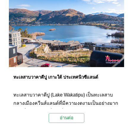
ของภูเขาและทะเลสาบวาคาตีปู และพื้นที่
สันทนาการให้เดินเล่น ขี่จักรยาน และปิกนิก
ท่ามกลางความร่มรื่นของต้นสนดักลาสขนาดใหญ่ที่
ปลูกไว้หลายต้นในสวนแห่งนี้
ทะเลสาบวาคาตีปู เกาะใต้ ประเทศนิวซีแลนด์
ทะเลสาบวาคาตีปู (Lake Wakatipu) เป็นทะเลสาบ
กลางเมืองควีนส์แลนด์ที่มีความงดงามเป็นอย่างมาก
และเป็นทะเลสาบที่ยาวที่สุดของประเทศนิวซีแลนด์
อ่านต่อ
อีกด้วย ไฮไลท์ของทะเลสาบวาคาตีปูคือทิวทัศน์
ทะเลสาบที่มีเทือกเขาโอบล้อมเป็นฉากหลัง เป็น