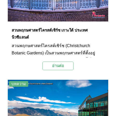
ยอดนิยมบนเกาะใต้ที่ไม่ควรพลาดดังต่อไปนี้
สวนพฤกษศาสตร์ไครสต์เชิร์ช เกาะใต้ ประเทศ
นิวซีแลนด์
สวนพฤกษศาสตร์ไครสต์เชิร์ช (Christchurch
Botanic Gardens) เป็นสวนพฤกษศาสตร์ที่ตั้งอยู่
ใจกลางเมืองไครสต์เชิร์ช ภายในสวนแห่งนี้เต็มไป
อ่านต่อ
ด้วยพืชพรรณอันหลากหลายที่สามารถเที่ยวชมได้ทุก
ฤดูกาล เพราะจะมีต้นไม้และดอกไม้เติบโตและผลิ
บานแตกต่างกันไปในแต่ละฤดูกาล เช่น ดอกกุหลาบ
บทความ
ที่บานในช่วงฤดูร้อน ดอกแดฟโฟดิลที่บานในฤดู
ใบไม้ผลิ ใบไม้เปลี่ยนสีในช่วงฤดูใบไม้ร่วง และในฤดู
หนาวก็สามารถชมพรรณไม้นานาพันธุ์ได้ในเรือน
กระจกบรรยากาศสบายๆ ที่เปิดให้เที่ยวชมตลอดช่วง