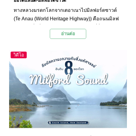
ยอร์ดแลนด์-มิลฟอร์ดซาวด์
ทางหลวงมรดกโลกจากเตอาเนาไปมิลฟอร์ดซาวด์
(Te Anau (World Heritage Highway)) คือถนนมิลฟ
อร์ดโร้ดซึ่งเป็นถนนหลวงหมายเลข 94 ที่วิ่งจากเมือง
อ่านต่อ
เตอาเนาไปยังมิลฟอร์ดซาวด์ และเป็นถนนเพียงเส้น
เดียวที่เข้าถึงมิลฟอร์ดซาวด์ได้ ตลอดสองข้างทาง
ของระยะทางกว่าร้อยกิโลเมตรนั้นมีทิวทัศน์ที่
วิดีโอ
สวยงามและน่าตื่นตาตื่นใจของเทือกเขาสูง หุบเขา
และทะเลสาบ จนได้รับสมญานามว่าทางหลวงมรดก
โลก ระหว่างทางสามารถแวะพักบริเวณจุดชมวิว
ต่างๆ ได้ เช่น บริเวณหุบเขาเอ็กลินตัน และทะเลสาบ
มิเรอร์เลค