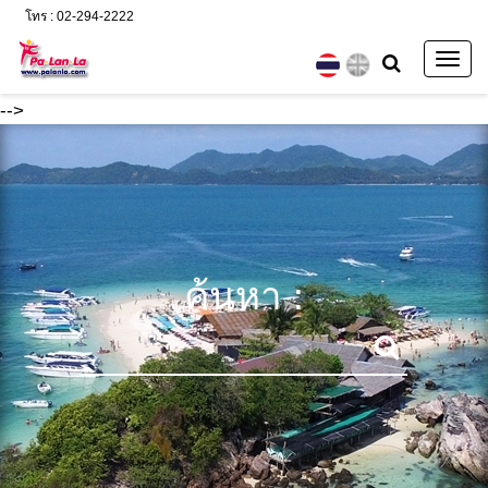
โทร : 02-294-2222
Togg
navig
-->
ค้นหา :