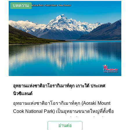
สถานที่ท่องเที่ยวที่เต็มไปด้วยธรรมชาติอันน่าประทับ
บทความ
ใจ และยังเคยถูกใช้เป็นฉากถ่ายทำภาพยนตร์ดัง
อย่างเช่นเรื่องเดอะลอร์ดออฟเดอะริง เดอะล็อคเนส
และเดอะวอเทอร์ฮอร์สอีกด้วย นักท่องเที่ยวสามารถ
เที่ยวชมทะเลสาบได้จากหลายพื้นที่เพราะความยาว
ของทะเลสาบที่กินพื้นที่หลายเมือง แต่จุดที่เป็นที่นิยม
และสะดวกที่สุดคือบริเวณสวนควีนส์ทาวน์เพราะ
ใกล้ใจกลางเมืองและสามารถเดินชมวิวและทำ
กิจกรรมต่างๆ ภายในสวนได้ เช่น ขี่จักรยาน และ
พายเรือชมธรรมชาติ
อุทยานแห่งชาติอาโอรากิเมาท์คุก เกาะใต้ ประเทศ
นิวซีแลนด์
อุทยานแห่งชาติอาโอรากิเมาท์คุก (Aoraki Mount
Cook National Park) เป็นอุทยานขนาดใหญ่ที่ตั้งชื่อ
ตามภูเขาอาโอรากิเมาท์คุกซึ่งเป็นภูเขาที่สูงที่สุดใน
อ่านต่อ
ประเทศนิวซีแลนด์ อุทยานแห่งนี้มีทิวทัศน์ทาง