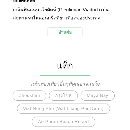
สกอตแลนด์
เกล็นฟินแนน เวียดัคท์ (Glenfinnan Viaduct) เป็น
สะพานรถไฟคอนกรีตที่ยาวที่สุดของประเทศ
สกอตแลนด์ เส้นทางรถไฟนี้วิ่งระหว่างเมืองกลาส
อ่านต่อ
โกว์กับเมืองมัลเลก บรรยากาศสองข้างมีความ
สวยงามเป็นอย่างมากจากทิวทัศน์ของหุบเขา โดย
เฉพาะบริเวณสะพานรถไฟที่ผ่านหมู่บ้านเกล็นฟินแน
นที่จะมองเห็นทั้งหุบเขาและทะเลสาบน้ำจืดล็อกชิเอ
แท็ก
ลอันกว้างใหญ่ สะพานรถไฟเกล็นฟินแนน เวียดัคท์
ถูกใช้เป็นสถานที่ถ่ายทำภาพยนตร์หลายเรื่อง โดย
โด่งดังมากที่สุดในภาพยนตร์เรื่องแฮร์รี่พอตเตอร์ที่
แท็กท่องเที่ยวอื่นๆที่คุณอาจสนใจ
ใช้เป็นฉากเส้นทางรถไฟไปฮอกวอตส์ ไฮไลท์การ
Zhoushan
กรุงโซล
Maya Bay
ท่องเที่ยวที่นี่จะอยู่ในช่วงฤดูร้อนที่จะมีรถไฟจักรไอ
น้ำให้บริการตลอดเส้นทาง ซึ่งนอกจากจะได้ชม
Wat Nong Pho (Wat Luang Por Derm)
ทิวทัศน์ที่สวยงามแล้วยังได้บรรยากาศคลาสสิกของ
Ao Phrao Beach Resort
รถไฟอีกด้วย