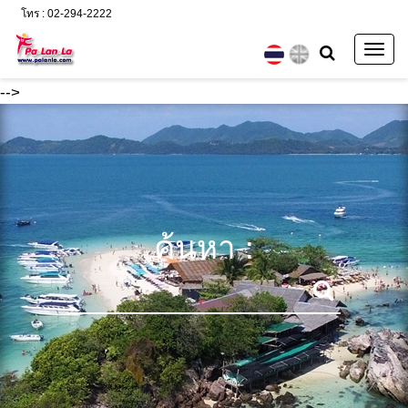
โทร : 02-294-2222
Togg
navig
-->
ค้นหา :