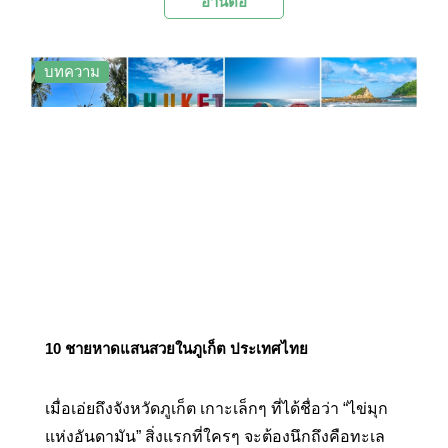
อ่านต่อ
สมบูรณ์ที่สุดในประเทศไทย ความงามของท้องทะเล
สีฟ้าใส หาดทรายขาวละเอียด และความสงบไม่
พลุกพล่าน คือแรงดึงดูดและเป็นสวรรค์สำหรับนัก
บทความ
ท่องเที่ยวที่ต้องการผ่อนคลายไปกับธรรมชาติบริสุทธิ์
ที่อยู่ห่างจากภูเก็ตเพียงชั่วอึดใจ
10 ชายหาดแสนสวยในภูเก็ต ประเทศไทย
เมื่อเอ่ยถึงจังหวัดภูเก็ต เกาะเล็กๆ ที่ได้ชื่อว่า “ไข่มุก
แห่งอันดามัน” สิ่งแรกที่ใครๆ จะต้องนึกถึงคือทะเล