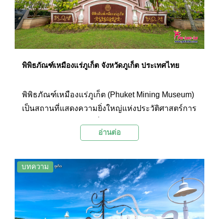
พิพิธภัณฑ์เหมืองแร่ภูเก็ต จังหวัดภูเก็ต ประเทศไทย
พิพิธภัณฑ์เหมืองแร่ภูเก็ต (Phuket Mining Museum)
เป็นสถานที่แสดงความยิ่งใหญ่แห่งประวัติศาสตร์การ
ทำเหมืองแร่ของกะทู้ ซึ่งในอดีตมีการทำเหมือง
อ่านต่อ
แร่ดีบุกเกือบทั่วพื้นที่ของตำบล แม้กาลเวลาจะล่วง
เลยมาหลายทศวรรษ ทว่าหุบเขาแห่งนี้ก็เป็นเรื่องราว
ที่ยังถูกกล่าวขาน และถูกบันทึกไว้ให้เป็น
บทความ
ประวัติศาสตร์ของภูเก็ต ผ่านการจัดแสดงที่น่าสนใจ
ภายในพิพิธภัณฑ์แห่งนี้