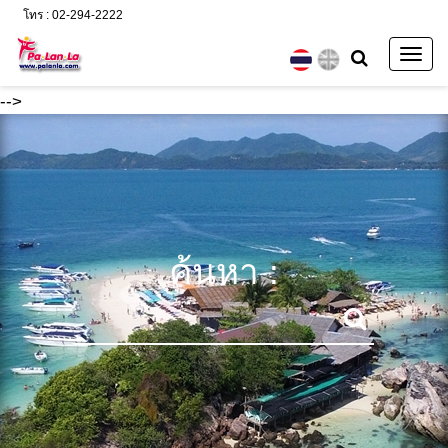
โทร : 02-294-2222
Togg
navig
-->
ค้นหา :