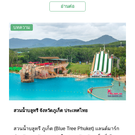
อ่านต่อ
ภายในบริเวณมีอนุสาวรีย์หลัก 60 ปี หรือ วงเวียน
หอย ตั้งตระหง่านเป็นสัญลักษณ์ของสถานที่แห่งนี้
นอกจากนี้ยังเป็นที่ตั้งของศูนย์กีฬาสะพานหินด้วย
บทความ
สวนน้ำบลูทรี จังหวัดภูเก็ต ประเทศไทย
สวนน้ำบลูทรี ภูเก็ต (Blue Tree Phuket) แลนด์มาร์ก