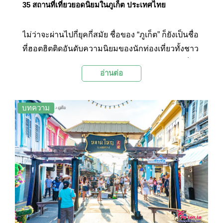
35 สถานที่เที่ยวยอดนิยมในภูเก็ต ประเทศไทย
ไม่ว่าจะผ่านไปกี่ยุคกี่สมัย ชื่อของ “ภูเก็ต” ก็ยังเป็นชื่อ
ที่ฮอตฮิตติดอันดับความนิยมของนักท่องเที่ยวทั้งชาว
ไทยและต่างชาติอยู่เสมอ หลายคนอาจบอกว่าภูเก็ต
อ่านต่อ
เปลี่ยนไป แต่ไม่ว่ากาลเวลาจะปรับเปลี่ยนรูปโฉมหรือ
หน้าตาของภูเก็ตให้เปลี่ยนมากน้อยเพียงไร การ
เปลี่ยนแปลงก็ไม่ได้ลดทอนเสน่ห์และความเป็นเมือง
บทความ
น่าเที่ยวของจังหวัดเล็กๆ แห่งนี้ลงไปได้เลย ภูเก็ตเป็น
เมืองท่องเที่ยวที่มีเสน่ห์ในตัวเองที่ได้ผสมผสานเอา
ทุกๆ มิติเข้าไว้ด้วยกันอย่างลงตัว ทั้งความงามของ
ท้องทะเลอันดามัน สีสันและแสงสียามค่ำคืนริม
ชายหาด วัฒนธรรมอาหารการกิน ตึกสวยๆ ย่าน
เมืองเก่า พิพิธภัณฑ์ และวัดวาอารามซึ่งเป็นเสน่ห์รส
กลมกล่อมของที่ทำให้ภูเก็ตยังคงเป็นจุดหมายปลาย
ทางยอดนิยมตลอดกาลจากนักท่องเที่ยวทั่วโลก