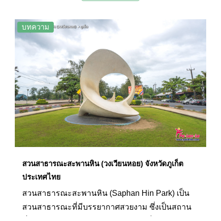
ที่ตัดสินจบชีวิตของทั้งคู่ลง ด้วยการกระโดดจาก
กลางสะพานแห่งนี้จนเกิดเป็นตำนานรักอันโด่งดัง
บทความ
สวนสาธารณะสะพานหิน (วงเวียนหอย) จังหวัดภูเก็ต
ประเทศไทย
สวนสาธารณะสะพานหิน (Saphan Hin Park) เป็น
สวนสาธารณะที่มีบรรยากาศสวยงาม ซึ่งเป็นสถาน
ที่พักผ่อนหย่อนใจยอดนิยมของชาวภูเก็ตตลอดมา