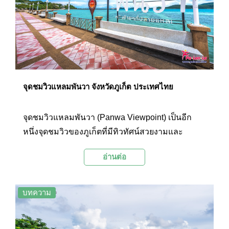
จุดชมวิวแหลมพันวา จังหวัดภูเก็ต ประเทศไทย
จุดชมวิวแหลมพันวา (Panwa Viewpoint) เป็นอีก
หนึ่งจุดชมวิวของภูเก็ตที่มีทิวทัศน์สวยงามและ
บรรยากาศผ่อนคลาย เหมาะแก่การมาเดินเล่น กิน
อ่านต่อ
ลมชมวิวเลียบท้องทะเล และชมพระอาทิตย์ตกใน
ช่วงเย็นๆ
บทความ