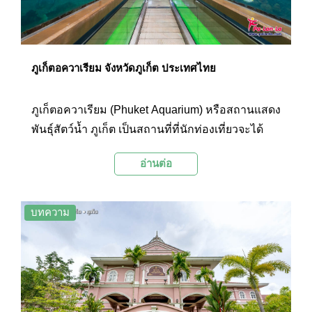
ภูเก็ตอควาเรียม จังหวัดภูเก็ต ประเทศไทย
ภูเก็ตอควาเรียม (Phuket Aquarium) หรือสถานแสดง
พันธุ์สัตว์น้ำ ภูเก็ต เป็นสถานที่ที่นักท่องเที่ยวจะได้
เพลิดเพลินไปกับการค้นหาความมหัศจรรย์แห่งท้อง
อ่านต่อ
ทะเล ซึ่งจัดแสดงพันธุ์สัตว์นํ้าที่หลากหลาย สวยงาม
และหาดูยากที่อยู่คู่กับจังหวัดภูเก็ตมากว่า 30 ปี
บทความ