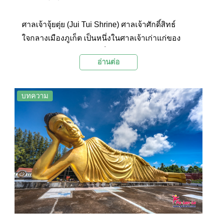
ศาลเจ้าจุ้ยตุ่ย (Jui Tui Shrine) ศาลเจ้าศักดิ์สิทธ์
ใจกลางเมืองภูเก็ต เป็นหนึ่งในศาลเจ้าเก่าแก่ของ
เมืองดีบุก โดยในทุกๆ ปีเมื่อถึงเทศกาลกินเจจะมีผู้คน
อ่านต่อ
เดินทางมาสักการบูชาเทพเจ้าต่างๆ ที่ศาลเจ้าเล็กๆ
แห่งนี้กันอย่างเนืองแน่น
บทความ