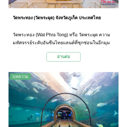
วัดพระทอง (วัดพระผุด) จังหวัดภูเก็ต ประเทศไทย
วัดพระทอง (Wat Phra Tong) หรือ วัดพระผุด ความ
มหัศจรรย์ระดับอันซีนไทยแลนด์ที่ซุกซ่อนในอีกมุม
หนึ่งของภูเก็ต วัดเก่าแก่ที่น่าสนใจด้วยตำนานเรื่อง
อ่านต่อ
เล่าอันศักดิ์สิทธิ์ของพระพุทธรูปองค์ใหญ่ ซึ่งโผล่พ้น
ขึ้นมาจากพื้นดินเพียงพระเกตุมาลา และผุดขึ้นมา
จากพื้นดินเดียวครึ่งองค์อันเป็นที่มาของชื่อ
บทความ