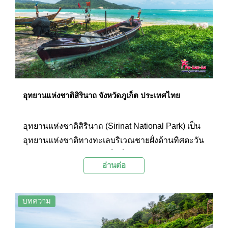
อุทยานแห่งชาติสิรินาถ จังหวัดภูเก็ต ประเทศไทย
อุทยานแห่งชาติสิรินาถ (Sirinat National Park) เป็น
อุทยานแห่งชาติทางทะเลบริเวณชายฝั่งด้านทิศตะวัน
ตกเฉียงเหนือของเกาะภูเก็ตที่มีทัศนียภาพริม
อ่านต่อ
ชายหาดสวยงามและมีผืนป่าที่อุดมสมบูรณ์ อุทยานฯ
แห่งนี้ครอบคลุมหาดที่มีชื่อเสียงหลายแห่งของภูเก็ต
เป็นทั้งสถานที่พักผ่อนหย่อนใจของผู้คน รวมถึงเป็นที่
บทความ
อยู่อาศัยของสัตว์หายากหลายชนิด