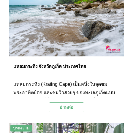
แหลมกระทิง จังหวัดภูเก็ต ประเทศไทย
แหลมกระทิง (Krating Cape) เป็นหนึ่งในจุดชม
พระอาทิตย์ตก และชมวิวสวยๆ ของทะเลภูเก็ตแบบ
360 องศา เป็นที่ที่จะได้สูดอากาศบริสุทธิ์อย่างเต็ม
อ่านต่อ
ปอด ท่ามกลางภูมิทัศน์ที่สวยงามแปลกตาด้วยลาน
โขดหินขนาดใหญ่ และวิวของทุ่งหญ้าสีทองริม
หน้าผา
บทความ