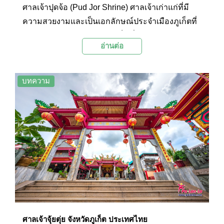
ศาลเจ้าปุดจ้อ (Pud Jor Shrine) ศาลเจ้าเก่าแก่ที่มี
ความสวยงามและเป็นเอกลักษณ์ประจำเมืองภูเก็ตที่
มีอายุยาวนานกว่าร้อยปี อันเป็นที่ประดิษฐานองค์
อ่านต่อ
พระโพธิสัตว์กวนอิม หรือ องค์กวนอิมปุดจ้อ องค์
เทพเจ้าสำคัญในพระพุทธศาสนานิกายมหายานที่
ผู้คนนิยมมากราบไหว้บูชาเป็นจำนวนมาก และศาล
บทความ
เจ้าแห่งนี้ยังมีการรักษาโรคด้วยวิธีเซียมซีที่มีชื่อเสียง
จนได้รับการบอกปากต่อปาก
ศาลเจ้าจุ้ยตุ่ย จังหวัดภูเก็ต ประเทศไทย