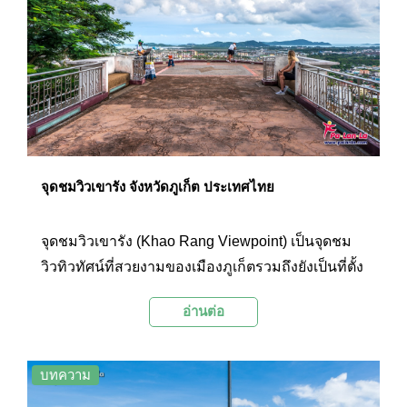
จุดชมวิวเขารัง จังหวัดภูเก็ต ประเทศไทย
จุดชมวิวเขารัง (Khao Rang Viewpoint) เป็นจุดชม
วิวทิวทัศน์ที่สวยงามของเมืองภูเก็ตรวมถึงยังเป็นที่ตั้ง
ของอนุสาวรีย์และหอเกียรติยศ 100 ปี พระยารัษฎานุ
อ่านต่อ
ประดิษฐ์มหิศรภักดี หรือ คอซิมบี้ ณ ระนอง หนึ่งใน
เจ้าเมืองภูเก็ตที่คนท้องถิ่นให้ความเคารพนับถือเป็น
อย่างมาก
บทความ