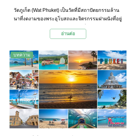
วัดภูเก็ต (Wat Phuket) เป็นวัดที่มีสถาปัตยกรรมล้าน
นาที่งดงามของพระอุโบสถและจิตรกรรมฝาผนังที่อยู่
ด้านใน และบริเวณด้านหลังวัดยังเป็นจุดชมวิวท้อง
อ่านต่อ
นาเขียวขจีอันกว้างใหญ่ที่มีฉากหลังเป็นทิวเขาที่มี
ความสวยงามเป็นอย่างมาก นักท่องเที่ยวที่มากราบ
สักการะองค์พระประธานภายในพระอุโบสถจึงมักจะ
บทความ
แวะชมทัศนียภาพของท้องทุ่งนาและเก็บภาพความ
ประทับใจกันในบริเวณนี้