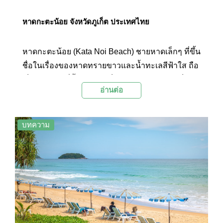
หาดกะตะน้อย จังหวัดภูเก็ต ประเทศไทย
หาดกะตะน้อย (Kata Noi Beach) ชายหาดเล็กๆ ที่ขึ้น
ชื่อในเรื่องของหาดทรายขาวและน้ำทะเลสีฟ้าใส ถือ
เป็นชายหาดที่น้ำทะเลใสเป็นอันดับต้นๆ ของภูเก็ต
อ่านต่อ
และมีบรรยากาศที่เงียบสงบ เหมาะแก่การพักผ่อน
แบบเป็นส่วนตัว
บทความ