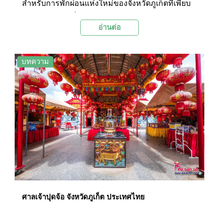
สำหรับการพักผ่อนแห่งใหม่ของจังหวัดภูเก็ตที่เพียบ
พร้อมไปด้วยเครื่องเล่นและกิจกรรมมากมาย โด
อ่านต่อ
ยมีไฮไลต์สำคัญคือบลูทรี ลากูน มหาสมุทรน้ำสีฟ้า
ใสสไตล์ลากูนขนาดใหญ่กว่า 17,000 ตารางเมตร
บทความ
ศาลเจ้าปุดจ้อ จังหวัดภูเก็ต ประเทศไทย