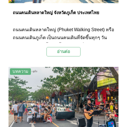
Palanla ขอถือโอกาสนี้มาแนะนำ 35 สถานที่เที่ยว
ยอดนิยมในภูเก็ตที่ยังรอให้นักท่องเที่ยวออกเดินทาง
ถนนคนเดินหลาดใหญ่ จังหวัดภูเก็ต ประเทศไทย
ไปค้นหาและสัมผัสได้อย่างไม่รู้จบ
ถนนคนเดินหลาดใหญ่ (Phuket Walking Street) หรือ
ถนนคนเดินภูเก็ต เป็นถนนคนเดินที่จัดขึ้นทุกๆ วัน
อาทิตย์ โดยถนนทั้งสายนั้นจะคลาคล่ำไปด้วยนักท่อง
อ่านต่อ
เที่ยวทั้งชาวไทยและชาวต่างชาติ รวมทั้งคนภูเก็ตเอง
ที่เดินทางมาเที่ยวถนนคนเดินแห่งนี้กันอย่างคึกคัก
บทความ