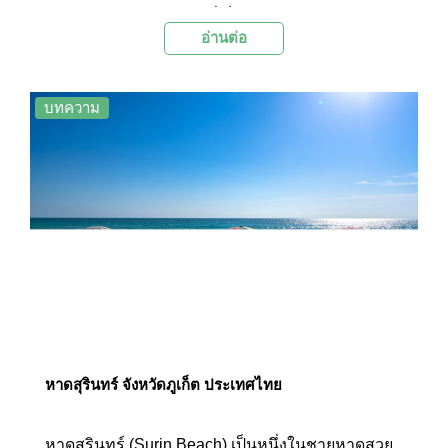
สวยๆ กับชายหาดขาวๆ ที่เต็มไปด้วยชีวิตชีวาในตอน
อ่านต่อ
กลางวัน พระอาทิตย์ตกสวยๆ ชวนผ่อนคลายในช่วง
เย็น และบรรยากาศอันคึกคักในยามค่ำคืน ด้วยความ
ที่ภูเก็ตมีหาดสวยๆ อยู่มากมาย แต่ละแห่งก็มีเสน่ห์ที่
บทความ
แตกต่างกันไป วันนี้ Palanla จึงได้รวบรวมชายหาด
แสนสวยของภูเก็ตทั้ง 10 แห่งมาฝากกัน
หาดสุรินทร์ จังหวัดภูเก็ต ประเทศไทย
หาดสุรินทร์ (Surin Beach) เป็นหนึ่งในชายหาดสวย