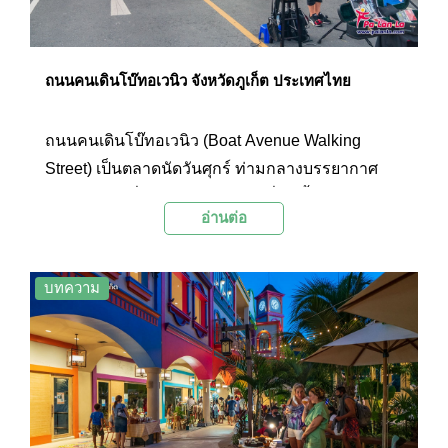
ถนนคนเดินโบ๊ทอเวนิว จังหวัดภูเก็ต ประเทศไทย
ถนนคนเดินโบ๊ทอเวนิว (Boat Avenue Walking
Street) เป็นตลาดนัดวันศุกร์ ท่ามกลางบรรยากาศ
สบายๆ และเปี่ยมไปด้วยชีวิตชีวาที่จะเชื้อเชิญให้ทุก
อ่านต่อ
คนมาเดินเล่น กินลม ชมวิว เลือกซื้อสินค้า และหา
ของกินอร่อยๆ ทุกๆ เย็นวันศุกร์ที่โครงการโบ๊ทอเวนิ
ว
บทความ