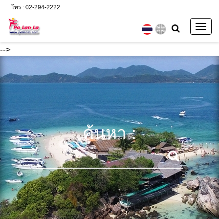
โทร : 02-294-2222
Togg
navig
-->
ค้นหา :