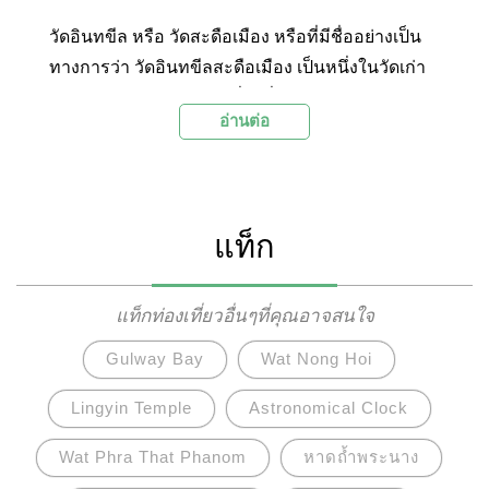
วัดอินทขีล หรือ วัดสะดือเมือง หรือที่มีชื่ออย่างเป็น
ทางการว่า วัดอินทขีลสะดือเมือง เป็นหนึ่งในวัดเก่า
แก่สำคัญและแหล่งท่องเที่ยวที่ห้ามพลาด ของเมือง
อ่านต่อ
เชียงใหม่ ภาคเหนือของประเทศไทย โดยวัดอินทขี
ลนั้น เคยเป็นที่ตั้งของเสาอินทขีลหรือเสาหลักเมือง
เชียงใหม่ ที่จะประดิษฐานอยู่ที่ใจกลางเมือง หรือที่
เรียกว่า สะดือเมือง ซึ่งเป็นจุดยุทธศาสตร์สำคัญแห่ง
แท็ก
หนึ่งในสมัยโบราณ รวมถึงเป็นแหล่งรวมศรัทธาที่
สำคัญอีกแห่งของชาวเมืองเชียงใหม่ ถึงแม้ปัจจุบัน
ภายในวัดอินทขีลจะไม่มีเสาอินทขีลดั้งเดิม เนื่องจาก
แท็กท่องเที่ยวอื่นๆที่คุณอาจสนใจ
ถูกย้ายไปประดิษฐานที่วัดเจดีย์หลวงแล้ว แต่
Gulway Bay
Wat Nong Hoi
ประชาชนชาวเชียงใหม่ก็ยังคงให้ความสำคัญกับวัด
นี้ เนื่องจากภายในวัดเป็นที่ประดิษฐาน หลวงพ่อขาว
Lingyin Temple
Astronomical Clock
พระศักดิ์สิทธิ์เก่าแก่อายุกว่า 700 ปีที่ผู้คนศรัทธา ดัง
Wat Phra That Phanom
หาดถ้ำพระนาง
นั้น ในทุกๆเทศกาลสำคัญอาทิ ปีใหม่หรือสงกรานต์