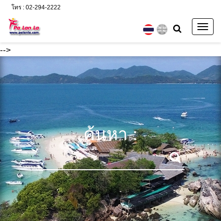
โทร : 02-294-2222
Togg
navig
-->
ค้นหา :