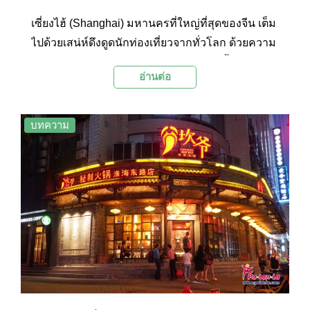
เซี่ยงไฮ้ (Shanghai) มหานครที่ใหญ่ที่สุดของจีน เต็ม
ไปด้วยเสน่ห์ดึงดูดนักท่องเที่ยวจากทั่วโลก ด้วยความ
ผสมผสานอันลงตัวระหว่างวัฒนธรรมจีนดั้งเดิมและ
อ่านต่อ
ความทันสมัยแบบตะวันตก Palanla ได้รวบรวม 10
สถานที่ท่องเที่ยวยอดนิยมที่คนไปเที่ยวเซี่ยงไฮ้ไม่ควร
พลาดมาฝากกัน
บทความ