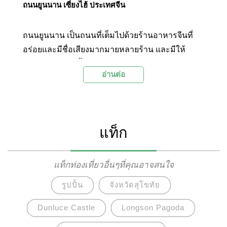
ถนนยูนนาน เซี่ยงไฮ้ ประเทศจีน
ถนนยูนนาน เป็นถนนที่เต็มไปด้วยร้านอาหารจีนที่
อร่อยและมีชื่อเสียงมากมายหลายร้าน และมีให้
บริการทุกระดับตั้งแต่ร้านอาหารริมทาง ไปจนถึง
อ่านต่อ
ภัตตาคารหรู ร้านอาหารต่างๆ ในถนนยูนนานจะเปิด
บริการตั้งแต่เช้าจนถึงยามค่ำคืน จึงเป็นจุดหมายยอด
นิยมสำหรับนักท่องเที่ยวที่ต้องการชิมอาหารขึ้นชื่อ
ในเซี่ยงไฮ้ ตั้งอยู่ในเมืองเซี่ยงไฮ้ ประเทศจีน
แท็ก
แท็กท่องเที่ยวอื่นๆที่คุณอาจสนใจ
รูปปั้น
จังหวัดสุโขทัย
Dunluce Castle
Longson Pagoda