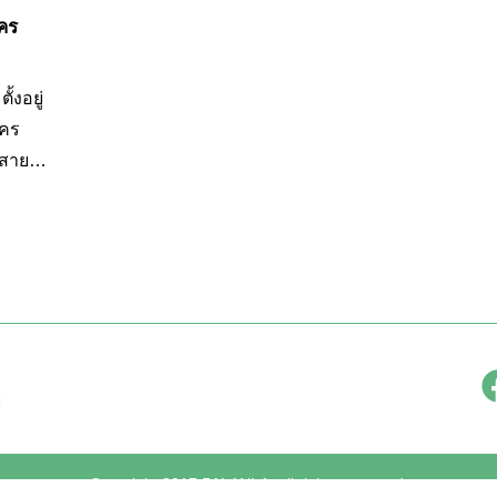
คร
้งอยู่
นคร
อสายจีน
ตร
่แยกถนน
นัก
ทั้ง
ดเป็น
Copyright 2017 PALANLA, all rights reserved.