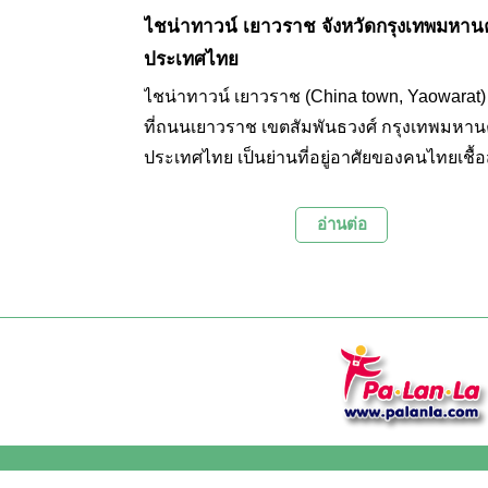
ไชน่าทาวน์ เยาวราช จังหวัดกรุงเทพมหาน
ประเทศไทย
ไชน่าทาวน์ เยาวราช (China town, Yaowarat) ตั
ที่ถนนเยาวราช เขตสัมพันธวงศ์ กรุงเทพมหา
ประเทศไทย เป็นย่านที่อยู่อาศัยของคนไทยเชื้
และเขตธุรกิจที่มีความยาวประมาณ 1,410 เม
ตั้งแต่วงเวียนโอเดียน ถนนเจริญกรุง สิ้นสุดที
อ่านต่อ
พีระพงษ์ตัดกับถนนมหาไชยและถนนจักรเพชร 
ท่องเที่ยวนิยมมาเลือกซื้ออาหารและสินค้า รวม
เยี่ยมชมกิจกรรมทางวัฒนธรรมประเพณีจีนที่จั
ประจำทุกปี