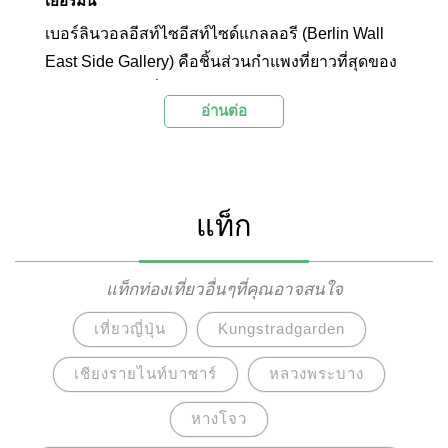
เยอรมนี
เบอร์ลินวอลอีสท์ไซอีสท์ไซด์แกลลอรี (Berlin Wall
East Side Gallery) คือชิ้นส่วนกำแพงที่ยาวที่สุดของ
กำแพงเบอร์ลินที่ได้รับการอนุรักษ์ไว้ในรูปแบบแกล
อ่านต่อ
เลอรี่กลางแจ้ง ตั้งอยู่บนถนนมูห์เลนสตราบ
(Mühlenstraße / Mühlenstrasse) ใกล้กับสะพานโอ
เบอร์บวม (Oberbaum Bridge) แกลเลอรี่กลางแจ้งนี้
เกิดขึ้นหลังจากการล่มสลายของกำแพงเบอร์ลิน ด้วย
แท็ก
จำนวนศิลปิน 118 คนจาก 21 ประเทศ ได้ออกแบบผล
งานศิลปะลงบนชิ้นส่วนกำแพงขนาดยาว 1.3
กิโลเมตรที่เคยเป็นส่วนหนึ่งของเขตพรมแดน ให้เป็น
แท็กท่องเที่ยวอื่นๆที่คุณอาจสนใจ
แกลเลอรี่กลางแจ้งที่ยาวที่สุดในโลก อนุสรณ์สถาน
เที่ยวญี่ปุ่น
Kungstradgarden
ในรูปแบบแกลเลอรี่กลางแจ้งแห่งนี้เป็นทั้งสัญลักษณ์
แห่งความสุขในการสิ้นสุดการแบ่งแยกประเทศ
เชียงรายไนท์บาซาร์
หลวงพระบาง
เยอรมนีและยังเป็นสถานที่ทางประวัติศาสตร์ให้หวน
หางโจว
ระลึกถึงความไร้มนุษยธรรมของระบอบการปกครอง