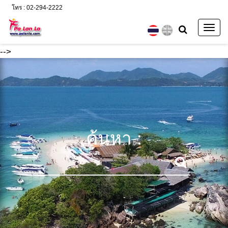
โทร : 02-294-2222
Togg
navig
-->
ค้นหา :