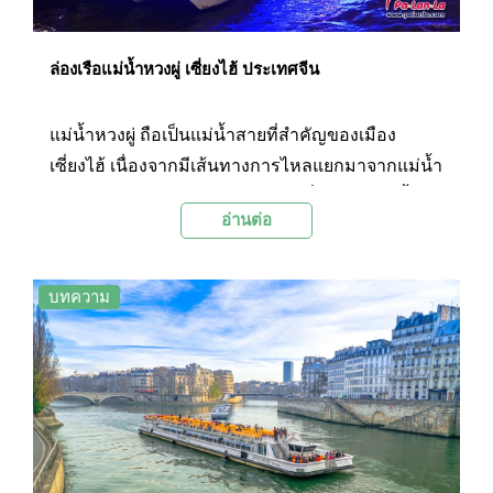
พร้อมเส้นทางเดินเรือแบบจัดเต็ม ครอบคลุมไปทั่ว
แถบทวีปยุโรป และอเมริกาทั้งหมด
ล่องเรือแม่น้ำหวงผู่ เซี่ยงไฮ้ ประเทศจีน
แม่น้ำหวงผู่ ถือเป็นแม่น้ำสายที่สำคัญของเมือง
เซี่ยงไฮ้ เนื่องจากมีเส้นทางการไหลแยกมาจากแม่น้ำ
แยงซี แล้วไหลผ่านเข้ามายังเมืองเซี่ยงไฮ้ หล่อเลี้ยง
อ่านต่อ
ผู้คนและเป็นส่วนหนึ่งของคนที่นี่มาหลายชั่วอายุคน
กิจกรรมที่ห้ามพลาดเมื่อมายังเซี่ยงไฮ้ก็คือการล่อง
เรือในแม่น้ำหวงผู่ เพื่อชมความงดงามของ
บทความ
สถาปัตยกรรมของตึกอาคารเก่าแก่ และชมวิถีชีวิต
ของผู้คนที่ใช้ชีวิตอยู่ริมแม่น้ำแห่งนี้ ซึ่งการล่องเรือ
ในยามค่ำคืนก็จะมีความสวยงามไปอีกรูปแบบ ซึ่งนัก
ท่องเที่ยวจะได้เห็นสีสันของเมืองที่สว่างไสวไปด้วย
ไฟจากตึกรามบ้านช่องของผู้คน พร้อมทั้งตึกสูงใหญ่
ริมแม่น้ำ และที่ขาดไม่ได้ก็คือทัศนียภาพของหอ