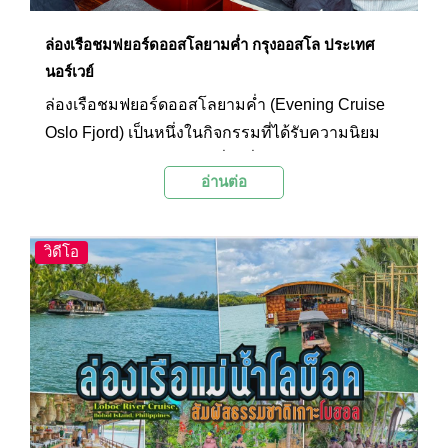
ล่องเรือชมฟยอร์ดออสโลยามค่ำ กรุงออสโล ประเทศ
นอร์เวย์
ล่องเรือชมฟยอร์ดออสโลยามค่ำ (Evening Cruise
Oslo Fjord) เป็นหนึ่งในกิจกรรมที่ได้รับความนิยม
อย่างมากสำหรับนักท่องเที่ยวที่เดินทางมาเยือนเมือง
อ่านต่อ
ออสโล ประเทศนอร์เวย์ การได้ล่องเรือชมความงาม
ของเมืองออสโลในยามค่ำ พร้อมกับแสงไฟระยิบ
ระยับของอาคารและสะพานต่างๆ เป็นประสบการณ์
วิดีโอ
ที่จะสร้างความทรงจำแสนประทับใจ