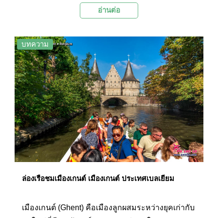
อ่านต่อ
นักท่องเที่ยวใฝ่ฝัน และต้องการมาพักตากอากาศ ใช้
ชีวิตแบบสโลว์ไลฟ์ ในบ้านพักกระท่อมสไตล์ยุโรป
ตะวันตก ท่ามกลางอากาศอันบริสุทธิ์ ไร้มลพิษ
บทความ
ล่องเรือชมเมืองเกนต์ เมืองเกนต์ ประเทศเบลเยียม
เมืองเกนต์ (Ghent) คือเมืองลูกผสมระหว่างยุคเก่ากับ