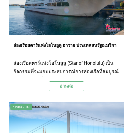
ล่องเรือสตาร์แห่งโฮโนลูลู ฮาวาย ประเทศสหรัฐอเมริกา
ล่องเรือสตาร์แห่งโฮโนลูลู (Star of Honolulu) เป็น
กิจกรรมที่จะมอบประสบการณ์การล่องเรือที่สมบูรณ์
แบบสำหรับผู้ที่ต้องการพักผ่อน สัมผัสบรรยากาศโร
อ่านต่อ
แมนติก ชมวิวพระอาทิตย์ตกดินที่สวยงาม ลิ้มลอง
อาหารอร่อย และดื่มด่ำกับวัฒนธรรมท้องถิ่นบนเกาะ
โอวาฮู ของฮาวาย
บทความ