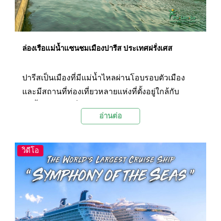
ไข่มุกตะวันออกในยามค่ำคืน
ล่องเรือแม่น้ำแซนชมเมืองปารีส ประเทศฝรั่งเศส
ปารีสเป็นเมืองที่มีแม่น้ำไหลผ่านโอบรอบตัวเมือง
และมีสถานที่ท่องเที่ยวหลายแห่งที่ตั้งอยู่ใกล้กับ
แม่น้ำ ไม่ว่าจะเป็นมหาวิหารแห่งปารีส, หอไอเฟล
อ่านต่อ
รวมถึงพิพิธภัณฑ์ลูฟวร์ซึ่งเป็นสถานที่ท่องเที่ยวชื่อดัง
ในเมืองปารีสทั้งสิ้น ดังนั้น จึงไม่ใช่เรื่องน่าแปลกใจ
อะไร ถ้าหากหนึ่งในการเที่ยวชมปารีสที่ได้รับความ
วิดีโอ
นิยมจากนักท่องเที่ยวจะไม่ได้มีแค่ทางบกเท่านั้น แต่
ยังรวมถึงการล่องเรือบนแม่น้ำแซนอีกด้วย