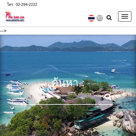
โทร : 02-294-2222
Togg
navig
-->
ค้นหา :