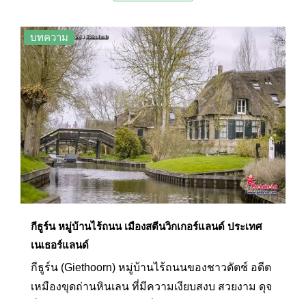
บทความ
กีธูร์น หมู่บ้านไร้ถนน เมืองสตีนวิกเกอร์แลนด์ ประเทศ
เนเธอร์แลนด์
กีธูร์น (Giethoorn) หมู่บ้านไร้ถนนของชาวดัตช์ อดีต
เหมืองขุดถ่านหินเลน ที่มีความเงียบสงบ สวยงาม ดุจ
ดั่งหมู่บ้านในเทพนิยาย หนึ่งในจุดหมายปลายทางที่