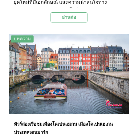
ยุคใหม่ที่มีเอกลักษณ์ และความน่าสนใจทาง
ประวัติศาสตร์ ประกอบกับพื้นที่ทางภูมิศาสตร์ติด
อ่านต่อ
แม่น้ำใหญ่ หนึ่งกิจกรรมน่าทำเมื่อมาเที่ยวเมืองเกนต์
ที่ไม่อาจพลาดไปได้นั่นก็คือการล่องเรือในแม่น้ำเลอิ
(Leie River) เพื่อชมเมืองที่เต็มไปด้วยความรุ่มรวย
บทความ
ทางประวัติศาสตร์แห่งนี้
ทัวร์ล่องเรือชมเมืองโคเปนเฮเกน เมืองโคเปนเฮเกน
ประเทศเดนมาร์ก