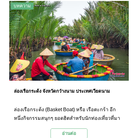
ฝรั่งเศสซึ่งต้องมีการเสียภาษีเรือที่แพงมาก คน
บทความ
เวียดนามจึงดัดแปลงเรือให้รูปร่างดูไม่เหมือนเรือ
ทั่วไปเพื่อไม่ต้องเสียภาษีเรือนั่นเอง
ล่องเรือกระด้ง จังหวัดกว๋างนาม ประเทศเวียดนาม
ล่องเรือกระด้ง (Basket Boat) หรือ เรือตะกร้า อีก
หนึ่งกิจกรรมสนุกๆ ยอดฮิตสำหรับนักท่องเที่ยวที่มา
ฮอยอัน จังหวัดกว๋างนาม ประเทศเวียดนาม
อ่านต่อ