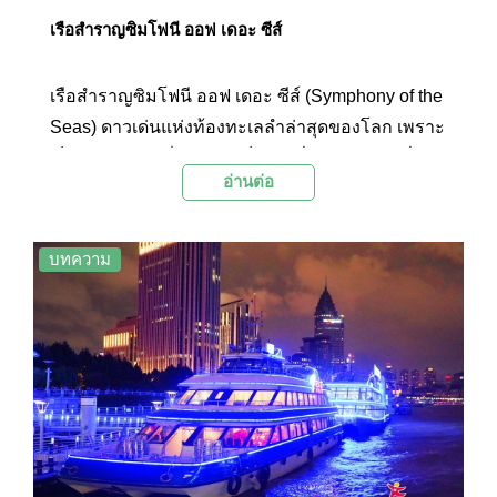
เรือสำราญซิมโฟนี ออฟ เดอะ ซีส์
เรือสำราญซิมโฟนี ออฟ เดอะ ซีส์ (Symphony of the
Seas) ดาวเด่นแห่งท้องทะเลลำล่าสุดของโลก เพราะ
เป็นเรือสำราญที่ถูกยกให้เป็นเรือที่มีขนาดใหญ่ที่สุด
อ่านต่อ
ในโลก ณ ปัจจุบัน โดยเรือสำราญซิมโฟนี ออฟ เดอะ
ซีส์ ถือเป็นโครงการใหญ่ของบริษัทรอยัล แคริบเบียน
อินเตอร์เนชั่นแนล (Royal Carribban International)
บทความ
บริษัทเดินเรือสำราญขนาดใหญ่สัญชาติอเมริกันที่ถือ
ครองส่วนแบ่งการตลาดของธุรกิจเดินเรือทั่วโลกถึง
17 เปอร์เซ็น มีภาพจำสำคัญคือเรือสำราญทุกลำ
ภายในเครือของบริษัทจะมีฉายาต่อท้ายชื่อเรือว่า
“ออฟ เดอะ ซีส์” (of the Seas) เสมอ โดยผลงานชิ้น
เอกลำล่าสุดของบริษัทอย่าง เรือสำราญซิมโฟนี ออฟ
เดอะ ซีส์ ได้เปิดตัวครั้งแรกในเดือนเมษายน 2018