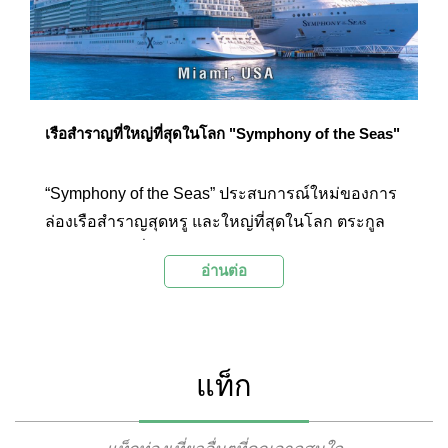
เรือสำราญที่ใหญ่ที่สุดในโลก "Symphony of the Seas"
“Symphony of the Seas” ประสบการณ์ใหม่ของการ
ล่องเรือสำราญสุดหรู และใหญ่ที่สุดในโลก ตระกูล
Oasis Class ที่จะนำพาทุกท่านล่องสู่กลางทะเล
อ่านต่อ
เมดิเตอร์เรเนียน พร้อม Complex ที่รวบรวมความ
บันเทิง และครบครัน ไม่ว่าจะเป็น ร้านค้าแบรนด์เนม,
โรงละคร/โรงภาพยนตร์ขนาดใหญ่, ร้านอาหาร,
โซนสวนสาธารณะ และโซนกิจกรรมสำหรับคุณ
แท็ก
หนูๆ ที่จะทำให้ทุกคนไม่มีวันลืมเลือน