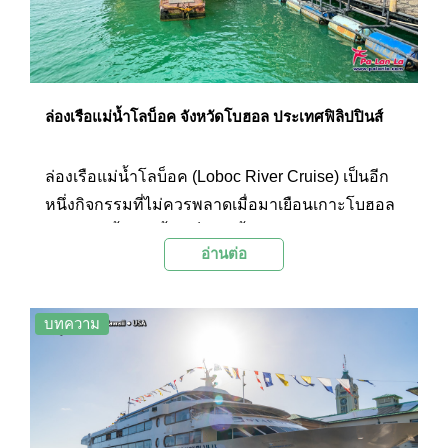
ล่องเรือแม่น้ำโลบ็อค จังหวัดโบฮอล ประเทศฟิลิปปินส์
ล่องเรือแม่น้ำโลบ็อค (Loboc River Cruise) เป็นอีก
หนึ่งกิจกรรมที่ไม่ควรพลาดเมื่อมาเยือนเกาะโบฮอล
เพราะแม่น้ำสายนี้ถือเป็นแม่น้ำสายสำคัญของเกาะ
อ่านต่อ
หรือจังหวัดโบฮอล การล่องเรือไปตามแม่น้ำจะทำให้
ได้สัมผัสเสน่ห์ธรรมชาติ และเห็นวิถีชีวิตสองฝั่งของ
คนบนเกาะนี้
บทความ