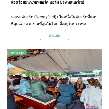
ล่องเรือชมนาเรยฟยอร์ด ฟอล์ม ประเทศนอร์เวย์
นาเรยฟยอร์ด (Nærøyfjord) เป็นหนึ่งในฟยอร์ดที่แคบ
ที่สุดและสวยงามที่สุดในโลก ตั้งอยู่ในประเทศ
นอร์เวย์ และยังได้รับการขึ้นทะเบียนเป็นมรดกโลก
อ่านต่อ
โดยองค์การยูเนสโก (UNESCO) อีกด้วย การล่อง
เรือชมฟยอร์ดแห่งนี้เปรียบเสมือนการเดินทางเข้าสู่
โลกแห่งความมหัศจรรย์ของธรรมชาติที่โอบล้อม
บทความ
ด้วยขุนเขาสูงชัน น้ำทะเลสีคราม และหมู่บ้านเล็กๆ ที่
ซ่อนตัวอยู่ตามไหล่เขา