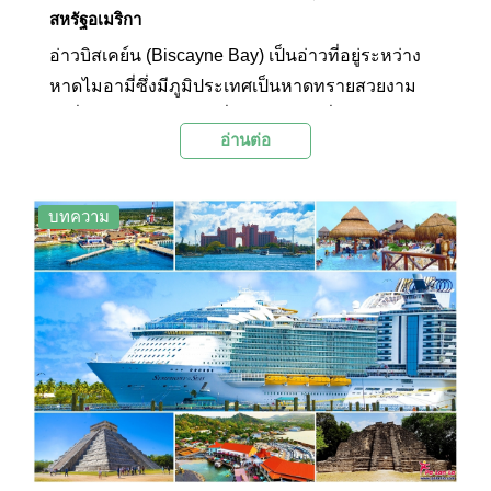
สหรัฐอเมริกา
อ่าวบิสเคย์น (Biscayne Bay) เป็นอ่าวที่อยู่ระหว่าง
หาดไมอามี่ซึ่งมีภูมิประเทศเป็นหาดทรายสวยงาม
อีกฝั่งของอ่าวคือไมอามี่แผ่นดินใหญ่ที่มีกิจการ
อ่านต่อ
ท่าเรือเป็นหลักจนได้ชื่อว่าเป็นศูนย์กลางธุรกิจเรือ
สำราญของโลก ให้บริการล่องเรือชมอ่าวบิสเคย์นใน
หลากหลายรูปแบบตามไลฟ์สไตล์ของนักท่องเที่ยว
บทความ
สำหรับการล่องเรือชมอ่าวนั้นนักท่องเที่ยวจะ
สามารถมองเห็นเส้นขอบฟ้าของเมืองไมอามี่และ
ทิวทัศน์รอบอ่าวบิสเคย์นที่เต็มไปด้วยคฤหาสน์สุดหรู
และเรือยอชต์มากมายสมกับความเป็นเมืองชั้นนำใน
การท่องเที่ยวของโลก