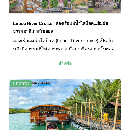
Loboc River Cruise | ล่องเรือแม่น้ำโลบ็อค...สัมผัส
ธรรมชาติเกาะโบฮอล
ล่องเรือแม่น้ำโลบ็อค (Loboc River Cruise) เป็นอีก
หนึ่งกิจกรรมที่ไม่ควรพลาดเมื่อมาเยือนเกาะโบฮอล
เพราะแม่น้ำสายนี้ถือเป็นแม่น้ำสายสำคัญของเกาะ
อ่านต่อ
หรือจังหวัดโบฮอล การล่องเรือไปตามแม่น้ำจะทำให้
ได้สัมผัสเสน่ห์ธรรมชาติ และเห็นวิถีชีวิตสองฝั่งของ
คนบนเกาะนี้
บทความ