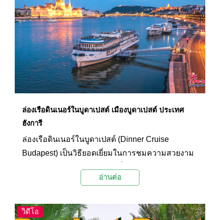
ล่องเรือดินเนอร์ในบูดาเปสต์ เมืองบูดาเปสต์ ประเทศ
ฮังการี
ล่องเรือดินเนอร์ในบูดาเปสต์ (Dinner Cruise
Budapest) เป็นวิธียอดเยี่ยมในการชมความสวยงาม
ของเมืองบูดาเปสต์ โดยขณะที่เรือล่องไปตามแม่น้ำ
อ่านต่อ
ดานูบ (Danube River) นักท่องเที่ยวจะได้เพลิดเพลิน
กับทัศนียภาพที่สวยงามของสะพาน พระราชวัง และ
สถานที่ท่องเที่ยวอื่นๆ รวมทั้งอิ่มอร่อยกับอาหารรส
วิดีโอ