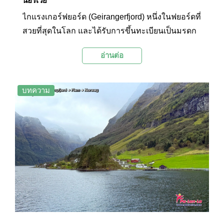
นอร์เวย์
ไกแรงเกอร์ฟยอร์ด (Geirangerfjord) หนึ่งในฟยอร์ดที่
สวยที่สุดในโลก และได้รับการขึ้นทะเบียนเป็นมรดก
โลกโดยองค์การยูเนสโก (UNESCO) ด้วย
อ่านต่อ
ภูมิประเทศที่เป็นเอกลักษณ์ของหน้าผาสูงชัน น้ำตกที่
ตกลงมาจากหน้าผา และหมู่บ้านเล็กๆ ที่ตั้งอยู่ริมฟ
ยอร์ด ทำให้ไกแรงเกอร์ฟยอร์ดเป็นจุดหมายปลาย
บทความ
ทางยอดนิยมสำหรับนักท่องเที่ยวที่ต้องการสัมผัส
ความงามของธรรมชาติอันบริสุทธิ์แห่งนอร์เวย์