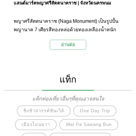
แลนด์มาร์คพญาศรีสัตตนาคราช | จังหวัดนครพนม
พญาศรีสัตตนาคราช (Naga Monument) เป็นรูปปั้น
พญานาค 7 เศียรสีทองหล่อด้วยทองเหลืองน้ำหนัก
รวม 9 ตัน ด้วยความสูงรวมฐานประมาณ 16.29
อ่านต่อ
เมตร ประดิษฐานอย่างโดดเด่นสง่างามเหนือริมฝั่ง
แม่น้ำโขงโดยหันหน้าไปทางทิศเหนือ หางชี้ไปทาง
แม่น้ำโขง แสดงถึงความเชื่อและความศรัทธาของ
ประชาชนที่มีต่อเทพเจ้าแห่งลุ่มน้ำโขง และนับเป็น
แท็ก
รูปปั้นพญานาคทองเหลืองที่ใหญ่ที่สุดในภาคตะวัน
ออกเฉียงเหนือจนกลายเป็นแลนด์มาร์กแห่งใหม่ใน
การท่องเที่ยวของจังหวัดนครพนม
แท็กท่องเที่ยวอื่นๆที่คุณอาจสนใจ
ชิงช้าสวรรค์ซันเวิล์
One Day Trip
เมืองโมนยวา
Wat Pa Sawang Bun