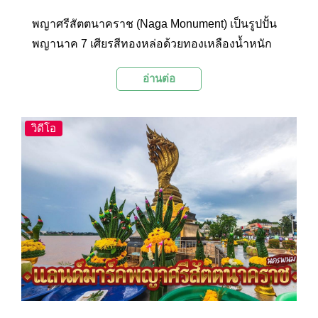
พญาศรีสัตตนาคราช (Naga Monument) เป็นรูปปั้น
พญานาค 7 เศียรสีทองหล่อด้วยทองเหลืองน้ำหนัก
รวม 9 ตัน ด้วยความสูงรวมฐานประมาณ 16.29
อ่านต่อ
เมตร ประดิษฐานอย่างโดดเด่นสง่างามเหนือริมฝั่ง
แม่น้ำโขงโดยหันหน้าไปทางทิศเหนือ หางชี้ไปทาง
แม่น้ำโขง แสดงถึงความเชื่อและความศรัทธาของ
วิดีโอ
ประชาชนที่มีต่อเทพเจ้าแห่งลุ่มน้ำโขง และนับเป็น
รูปปั้นพญานาคทองเหลืองที่ใหญ่ที่สุดในภาคตะวัน
ออกเฉียงเหนือจนกลายเป็นแลนด์มาร์กแห่งใหม่ใน
การท่องเที่ยวของจังหวัดนครพนม