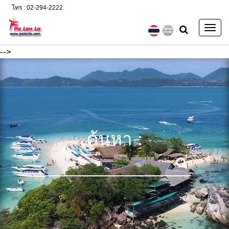
โทร : 02-294-2222
Togg
navig
-->
ค้นหา :