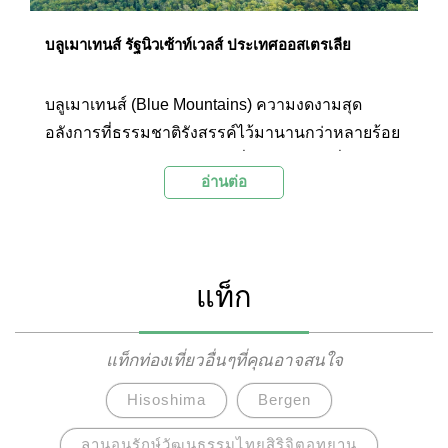
บลูเมาเทนส์ รัฐนิวเซ้าท์เวลส์ ประเทศออสเตรเลีย
บลูเมาเทนส์ (Blue Mountains) ความงดงามสุด
อลังการที่ธรรมชาติรังสรรค์ไว้มานานกว่าหลายร้อย
ล้านปี ผืนป่าอันอุดมสมบูรณ์ที่ให้ผู้คนได้ไปชื่นชม
อ่านต่อ
ความและสูดออกซิเจนอย่างเต็มปอด ความยิ่งใหญ่
ของเทือกเขาบลูเมาเทนส์ทำให้ผู้คนบางส่วนในสมัย
ก่อนถึงกับเชื่อว่าหากข้ามเทือกเขาแห่งนี้ไปได้สำเร็จ
ก็จะสามารถเดินทางไปถึงประเทศจีนหรืออินเดียได้
แท็ก
แท็กท่องเที่ยวอื่นๆที่คุณอาจสนใจ
Hisoshima
Bergen
ลานอนุรักษ์วัฒนธรรมไทยสิริจิตอุทยาน