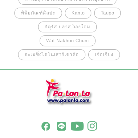
พิพิธภัณฑ์ศิลปะ
Kanto
Taupo
จัตุรัส ปลาส ว็องโดม
Wat Nakhon Chum
อะเมซิ่งไดโนเสาร์เขาค้อ
เจ้อเจียง