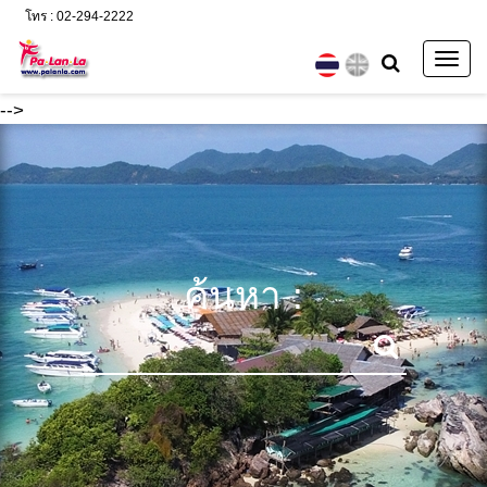
โทร : 02-294-2222
Togg
navig
-->
ค้นหา :