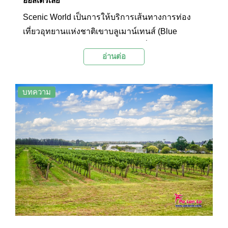
ออสเตรเลีย
Scenic World เป็นการให้บริการเส้นทางการท่อง
เที่ยวอุทยานแห่งชาติเขาบลูเมาน์เทนส์ (Blue
Mountain National Park) ผืนป่าอันยิ่งใหญ่ของ
อ่านต่อ
ประเทศออสเตรเลียที่ได้รับการขึ้นทะเบียนให้เป็น
พื้นที่มรดกโลกจากองค์การยูเนสโก (UNESCO) ในปี
ค.ศ.2000 โดยที่ Scenic World นี้นักท่องเที่ยว
บทความ
สามารถขึ้นกระเช้าลอยฟ้าและรถรางเพื่อชมวิว
ทิวทัศน์อันสวยงามแบบพาโนราม่าของผืนป่าเก่าแก่
อันอุดมสมบูรณ์แห่งนี้