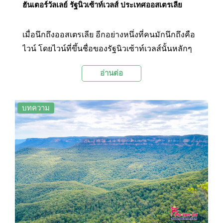
ฮันเตอร์วัลเลย์ รัฐนิวเซ้าท์เวลส์ ประเทศออสเตรเลีย
เมื่อนึกถึงออสเตรเลีย อีกอย่างหนึ่งที่คนมักนึกถึงคือ
ไวน์ โดยไวน์ที่ขึ้นชื่อของรัฐนิวเซ้าท์เวลส์นั้นหลักๆ
จะมาจาก 2 แหล่ง คือ จากเมืองออเร้นจ์ (Orange) ที่
อ่านต่อ
ตั้งอยู่ทางทิศตะวันตกของรัฐ กับอีกแหล่งหนึ่งก็คือมา
จากที่นี่ เมืองฮันเตอร์ (Hunter) ซึ่งเป็นแคว้นที่ผลิต
ไวน์ที่เก่าแก่ที่สุดของออสเตรเลีย
บทความ