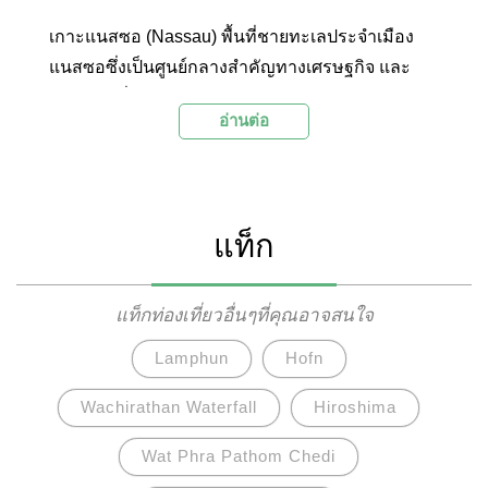
เกาะแนสซอ (Nassau) พื้นที่ชายทะเลประจำเมือง
แนสซอซึ่งเป็นศูนย์กลางสำคัญทางเศรษฐกิจ และ
การท่องเที่ยวของประเทศบาฮามาส โดยนอกจากจะ
อ่านต่อ
มีท้องทะเลที่สวยติดอันดับต้นๆ ของโลกแล้ว ยังมี
สถาปัตยกรรม และประวัติศาสตร์น่าสนใจให้นักท่อง
เที่ยวได้เข้าไปเยี่ยมชมมากมาย
แท็ก
แท็กท่องเที่ยวอื่นๆที่คุณอาจสนใจ
Lamphun
Hofn
Wachirathan Waterfall
Hiroshima
Wat Phra Pathom Chedi