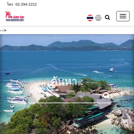
โทร : 02-294-2222
Togg
navig
-->
ค้นหา :