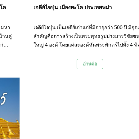
ะโค
เจดีย์ไจปุ่น เมืองพะโค ประเทศพม่า
5 มหา
เจดีย์ไจปุ่น เป็นเจดีย์เก่าแก่ที่มีอายุกว่า 500 ปี มีจุด
้านคู่
สำคัญคือการสร้างเป็นพระพุทธรูปปางมารวิชัยข
ก่
ใหญ่ 4 องค์ โดยแต่ละองค์หันพระพักตร์ไปทั้ง 4 ทิ
ดีย์
ซึ่งแสดงถึงพระพุทธเจ้า 4 พระองค์ในพุทธวงศ์ และ
่วนของ
เป็นตัวแทนของพระราชธิดาทั้ง 4 องค์ของกษัตริย์
อ่านต่อ
ะเทศ
มอญที่อุทิศตนให้กับพุทธศาสนา และเป็นผู้ร่วมกัน
สร้างเจดีย์ไจปุ่นขึ้นมา ตั้งอยู่ในเมืองพะโค หรือเมื
หงสาวดี ประเทศพม่า