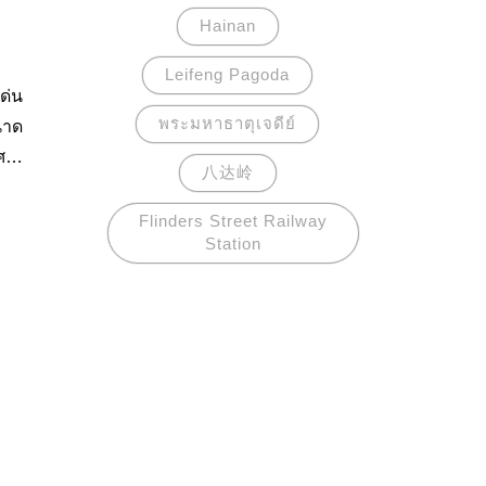
Hainan
Leifeng Pagoda
เด่น
พระมหาธาตุเจดีย์
นาด
ศ
八达岭
ยัง
Flinders Street Railway
Station
อง