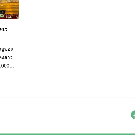
์ชเว
คัญของ
งหงสาว
,000 ปี
นของ
พระ