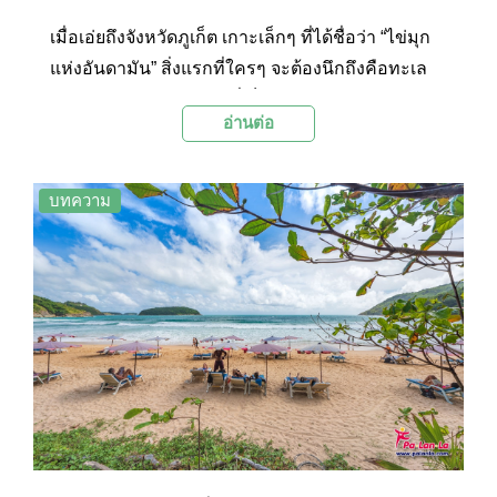
เมื่อเอ่ยถึงจังหวัดภูเก็ต เกาะเล็กๆ ที่ได้ชื่อว่า “ไข่มุก
แห่งอันดามัน” สิ่งแรกที่ใครๆ จะต้องนึกถึงคือทะเล
สวยๆ กับชายหาดขาวๆ ที่เต็มไปด้วยชีวิตชีวาในตอน
อ่านต่อ
กลางวัน พระอาทิตย์ตกสวยๆ ชวนผ่อนคลายในช่วง
เย็น และบรรยากาศอันคึกคักในยามค่ำคืน ด้วยความ
ที่ภูเก็ตมีหาดสวยๆ อยู่มากมาย แต่ละแห่งก็มีเสน่ห์ที่
บทความ
แตกต่างกันไป วันนี้ Palanla จึงได้รวบรวมชายหาด
แสนสวยของภูเก็ตทั้ง 10 แห่งมาฝากกัน