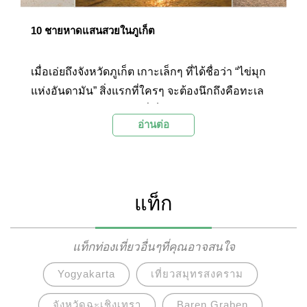
10 ชายหาดแสนสวยในภูเก็ต
เมื่อเอ่ยถึงจังหวัดภูเก็ต เกาะเล็กๆ ที่ได้ชื่อว่า “ไข่มุก
แห่งอันดามัน” สิ่งแรกที่ใครๆ จะต้องนึกถึงคือทะเล
สวยๆ กับชายหาดขาวๆ ที่เต็มไปด้วยชีวิตชีวาในตอน
อ่านต่อ
กลางวัน พระอาทิตย์ตกสวยๆ ชวนผ่อนคลายในช่วง
เย็น และบรรยากาศอันคึกคักในยามค่ำคืน ด้วยความ
ที่ภูเก็ตมีหาดสวยๆ อยู่มากมาย แต่ละแห่งก็มีเสน่ห์ที่
แตกต่างกันไป วันนี้ Palanla จึงได้รวบรวมชายหาด
แท็ก
แสนสวยของภูเก็ตทั้ง 10 แห่งมาฝากกัน
แท็กท่องเที่ยวอื่นๆที่คุณอาจสนใจ
Yogyakarta
เที่ยวสมุทรสงคราม
จังหวัดฉะเชิงเทรา
Baren Graben