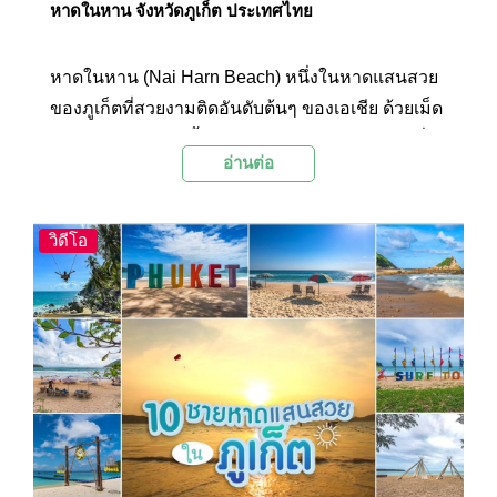
หาดในหาน จังหวัดภูเก็ต ประเทศไทย
หาดในหาน (Nai Harn Beach) หนึ่งในหาดแสนสวย
ของภูเก็ตที่สวยงามติดอันดับต้นๆ ของเอเชีย ด้วยเม็ด
ทรายขาวละเอียด น้ำทะเลสีฟ้าคราม บรรยากาศที่
อ่านต่อ
สงบไม่วุ่นวายท่ามกลางธรรมชาติของทิวสน บวกกับ
ภาพของเรือยอร์ชจอดลอยลำ และนักเล่น
กระดานโต้คลื่นที่คอยสร้างสีสันและเป็นเสน่ห์ของ
วิดีโอ
หาดแห่งนี้