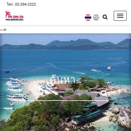
โทร : 02-294-2222
Togg
navig
-->
ค้นหา :