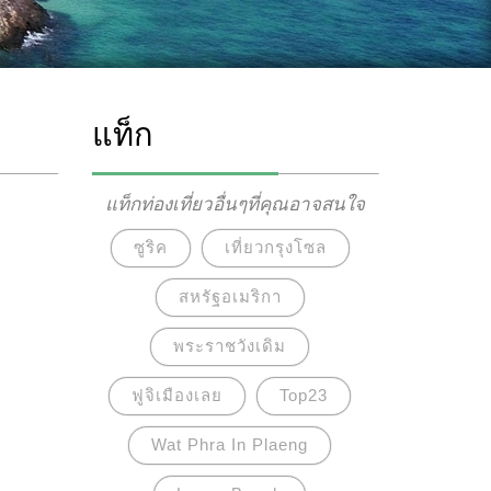
แท็ก
แท็กท่องเที่ยวอื่นๆที่คุณอาจสนใจ
ซูริค
เที่ยวกรุงโซล
สหรัฐอเมริกา
พระราชวังเดิม
ฟูจิเมืองเลย
Top23
Wat Phra In Plaeng