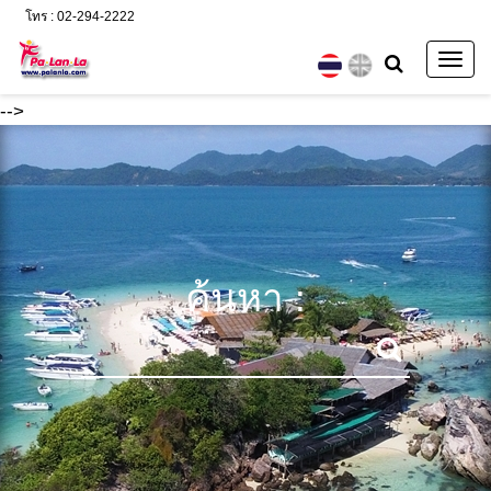
โทร : 02-294-2222
Togg
navig
-->
ค้นหา :