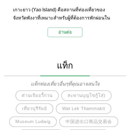
เกาะยาว (Yao Island) คือสถานที่ท่องเที่ยวของ
จังหวัดพังงาที่เหมาะสำหรับผู้ที่ต้องการพักผ่อนใน
บรรยากาศที่สงบและสันโดษ ท่ามกลางธรรมชาติที่
อ่านต่อ
สวยงามและวิถีชีวิตดั้งเดิมที่ผู้คนบนเกาะส่วนใหญ่
นับถือศาสนาอิสลาม
แท็ก
แท็กท่องเที่ยวอื่นๆที่คุณอาจสนใจ
ด่านเจียอวี้กวน
สะพานบุญโขกู้โส่)
เที่ยวบุรีรัมย์
Wat Lek Thammakit
Museum Ludwig
中国进出口商品交易会