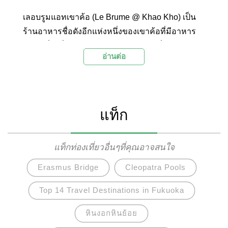
เลอบรูมแอทเขาค้อ (Le Brume @ Khao Kho) เป็น
ร้านอาหารชื่อดังอีกแห่งหนึ่งของเขาค้อที่มีอาหาร
และเครื่องดื่มอร่อยๆ ไว้บริการนักท่องเที่ยว และยัง
อ่านต่อ
เป็นจุดชมวิวขุนเขาและทะเลหมอกที่สวยงามน่า
ประทับใจ ภายในบริเวณตกแต่งอย่างสวยงามและมี
มุมถ่ายภาพมากมาย นอกจากนี้ยังให้บริการที่พักที่มี
สิ่งอำนวยความสะดวกอย่างครบครัน และยังมีโซน
แท็ก
ที่พักสำหรับนักท่องเที่ยวที่มาเที่ยวพร้อมสัตว์เลี้ยงอีก
ด้วย
แท็กท่องเที่ยวอื่นๆที่คุณอาจสนใจ
Erasmus Bridge
Cleopatra Pools
Top 14 Travel Destinations in Fukuoka
หินงอกหินย้อย