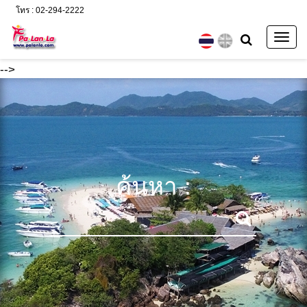
โทร : 02-294-2222
Togg
navig
-->
ค้นหา :