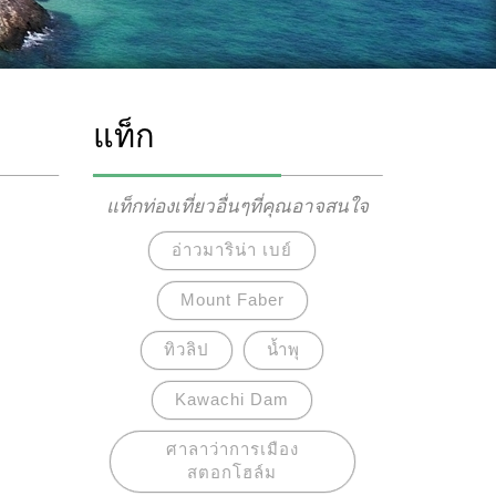
แท็ก
แท็กท่องเที่ยวอื่นๆที่คุณอาจสนใจ
อ่าวมาริน่า เบย์
Mount Faber
ทิวลิป
น้ำพุ
Kawachi Dam
ศาลาว่าการเมือง
สตอกโฮล์ม