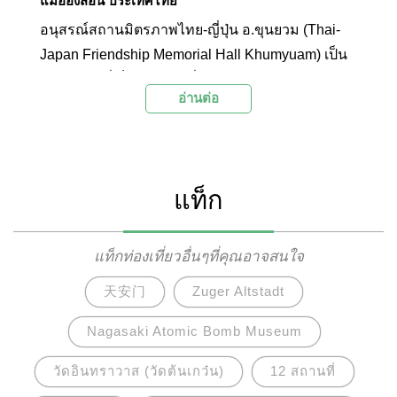
แม่ฮ่องสอน ประเทศไทย
อนุสรณ์สถานมิตรภาพไทย-ญี่ปุ่น อ.ขุนยวม (Thai-
Japan Friendship Memorial Hall Khumyuam) เป็น
พิพิธภัณฑ์ที่เก็บรวบรวมเรื่องราวทางประวัติศาสตร์
อ่านต่อ
ของเมืองแม่ฮ่องสอนเอาไว้ โดยเฉพาะในช่วง
สงครามโลกครั้งที่ 2 ที่ทหารญี่ปุ่นได้เข้ามามีบทบาท
ในเมืองไทย โดยภายในบริเวณมีการจัดแสดง
นิทรรศการบอกเล่าเรื่องราวต่างๆ และข้าวของ
แท็ก
เครื่องใช้ในสมัยนั้นเอาไว้ให้คนรุ่นหลังได้ศึกษา
แท็กท่องเที่ยวอื่นๆที่คุณอาจสนใจ
天安门
Zuger Altstadt
Nagasaki Atomic Bomb Museum
วัดอินทราวาส (วัดต้นเกว๋น)
12 สถานที่