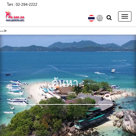
โทร : 02-294-2222
Togg
navig
-->
ค้นหา :