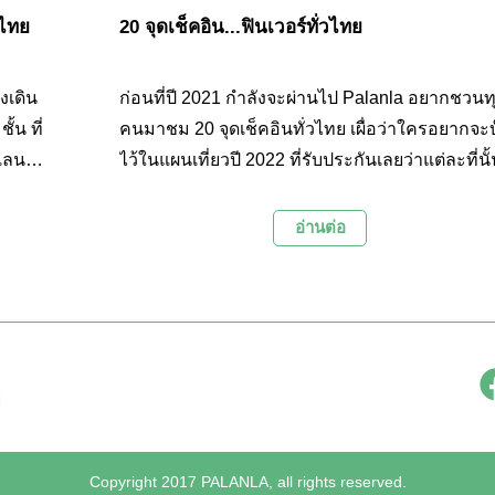
ศไทย
20 จุดเช็คอิน...ฟินเวอร์ทั่วไทย
งเดิน
ก่อนที่ปี 2021 กำลังจะผ่านไป Palanla อยากชวนท
่
คนมาชม 20 จุดเช็คอินทั่วไทย เผื่อว่าใครอยากจะบ
แลนด์
ไว้ในแผนเที่ยวปี 2022 ที่รับประกันเลยว่าแต่ละที่นั
ยวเชิง
ทั้งสวย บรรยากาศดี และหลากหลาย งานนี้เราคัด
ดนภาค
มาเอาใจคอเที่ยวทุกสาย ให้ได้ฟินกันไปตามๆ กันเ
อ่านต่อ
ค่ะ
Copyright 2017 PALANLA, all rights reserved.