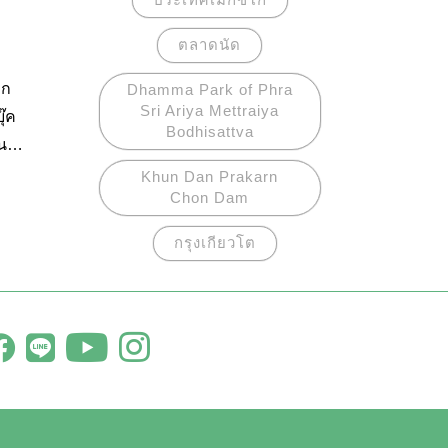
ตลาดนัด
ุก
Dhamma Park of Phra
Sri Ariya Mettraiya
ุ๊ค
Bodhisattva
้น
สรร
Khun Dan Prakarn
Chon Dam
ลย
กรุงเกียวโต