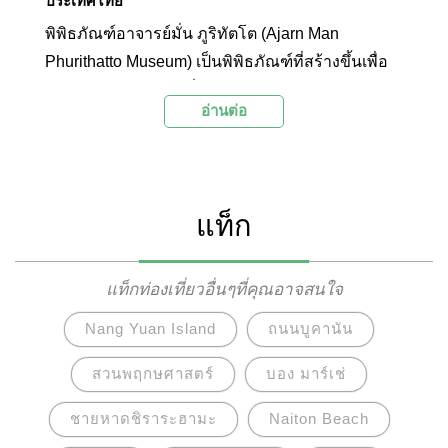
ประเทศไทย
พิพิธภัณฑ์อาจารย์มั่น ภูริทัตโต (Ajarn Man
Phurithatto Museum) เป็นพิพิธภัณฑ์ที่สร้างขึ้นเพื่อ
ระลึกถึงพระอาจารย์มั่น ภูริทัตโต พระเกจิอาจารย์
อ่านต่อ
สายวิปัสสนาที่มีชื่อเสียงและมีศิษยานุศิษย์เป็นจำนวน
มาก พิพิธภัณฑ์แห่งนี้ตั้งอยู่ภายในวัดป่าสุทธาวาส
ภายในจัดแสดงเครื่องอัฐบริขาร รวมถึงข้าวของ
เครื่องใช้ต่างๆ และประวัติของท่านให้ได้ศึกษาเที่ยว
แท็ก
ชม นอกจากนี้ยังมีรูปปั้นขนาดเท่ารูปจริงในอิริยาบท
นั่งสมาธิ และมีตู้กระจกบรรจุอัฐิของท่านที่แปรสภาพ
เป็นผลึกแก้วใสสีขาวอีกด้วย
แท็กท่องเที่ยวอื่นๆที่คุณอาจสนใจ
Nang Yuan Island
ถนนบูคานัน
สวนพฤกษศาสตร์
บอง มาร์เช่
ชายหาดชิราระฮามะ
Naiton Beach