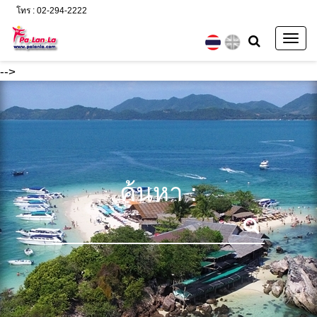
โทร : 02-294-2222
Togg
navig
-->
ค้นหา :