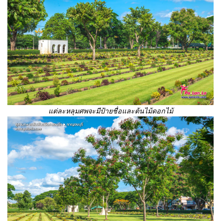
แต่ละหลุมศพจะมีป้ายชื่อและต้นไม้ดอกไม้