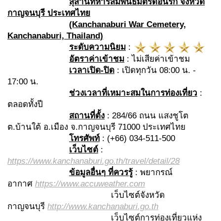
สุสานทหารสัมพันธมิตรดอนรัก จังหวัด
กาญจนบุรี ประเทศไทย
(Kanchanaburi War Cemetery,
Kanchanaburi, Thailand)
ระดับความนิยม
:
อัตราค่าเข้าชม
: ไม่เสียค่าเข้าชม
เวลาเปิด-ปิด
: เปิดทุกวัน 08:00 น. -
17:00 น.
ช่วงเวลาที่เหมาะสมในการท่องเที่ยว
:
ตลอดทั้งปี
สถานที่ตั้ง
: 284/66 ถนน แสงชูโต
ต.บ้านใต้ อ.เมือง จ.กาญจนบุรี 71000 ประเทศไทย
โทรศัพท์
: (+66) 034-511-500
เว็บไซต์
:
https://www.kanchanaburi.go.th/travel/detail/28
ข้อมูลอื่นๆ ที่ควรรู้
: พยากรณ์
อากาศ
https://www.accuweather.com
เว็บไซต์จังหวัด
กาญจนบุรี
http://www.kanchanaburi.go.th
เว็บไซต์การท่องเที่ยวแห่ง