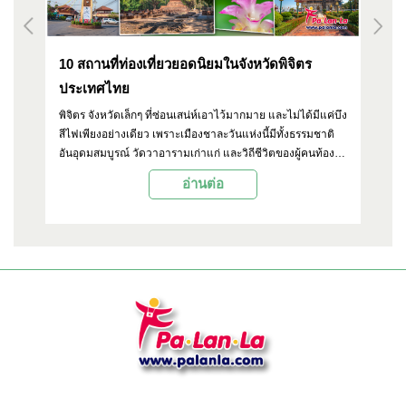
ัด
10 สถานที่ท่องเที่ยวยอดนิยมในจังหวัดพิจิตร
วั
ประเทศไทย
ป
ศาล
พิจิตร จังหวัดเล็กๆ ที่ซ่อนเสน่ห์เอาไว้มากมาย และไม่ได้มีแค่บึง
วั
สีไฟเพียงอย่างเดียว เพราะเมืองชาละวันแห่งนี้มีทั้งธรรมชาติ
ชื
ชน
อันอุดมสมบูรณ์ วัดวาอารามเก่าแก่ และวิถีชีวิตของผู้คนท้อง
โด
่ยว
ถิ่นที่น่าสนใจ บทความนี้ Palanla จะพาไปเปิดมุมมองใหม่กับ
รู้
อ่านต่อ
10 สถานที่ท่องเที่ยวยอดนิยมที่ไม่ควรพลาดเมื่อมาเยือนพิจิตร
เค