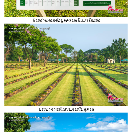
ป้ายถ่ายทอดข้อมูลความเป็นมาโดยย่อ
บรรยากาศอันสงบภายในสุสาน