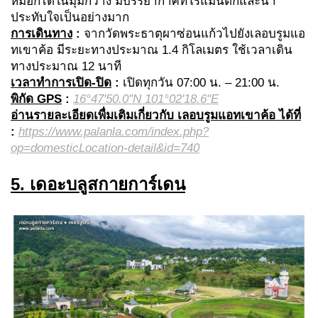
หมอกได้ในมุมกว้าง มีบรรยากาศที่โรแมนติกและน่า
ประทับใจเป็นอย่างมาก
การเดินทาง
:
จากวัดพระธาตุผาซ่อนแก้วไปยังเลอบรูมแอ
ทเขาค้อ มีระยะทางประมาณ 1.4 กิโลเมตร ใช้เวลาเดิน
ทางประมาณ 12 นาที
เวลาทำการเปิด-ปิด
:
เปิดทุกวัน 07:00 น. – 21:00 น.
พิกัด GPS
:
16°47'50.0"N 101°02'18.6"E
อ่านรายละเอียดเพื่มเติมเกี่ยวกับ เลอบรูมแอทเขาค้อ ได้ที่
:
https://www.palanla.com/index.php?
op=domesticLocation-detail&id=740
5. เดอะบลูสกายการ์เดน