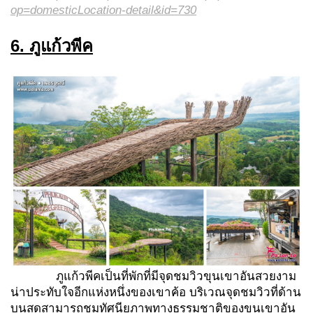
op=domesticLocation-detail&id=730
6. ภูแก้วพีค
ภูแก้วพีคเป็นที่พักที่มีจุดชมวิวขุนเขาอันสวยงาม
น่าประทับใจอีกแห่งหนึ่งของเขาค้อ บริเวณจุดชมวิวที่ด้าน
บนสุดสามารถชมทัศนียภาพทางธรรมชาติของขุนเขาอัน