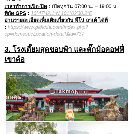
เวลาทำการเปิด-ปิด
:
เปิดทุกวัน 07:00 น. – 19:00 น.
พิกัด GPS
:
16°47'42.1"N 101°02'30.2"E
อ่านรายละเอียดเพื่มเติมเกี่ยวกับ พีโน่ ลาเต้ ได้ที่
:
https://www.palanla.com/index.php?
op=domesticLocation-detail&id=737
3. โรงเตี๊ยมสุดขอบฟ้า และตั๊กม้อคอฟฟี่
เขาค้อ