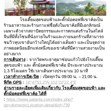
โรงเตี๊ยมสุดขอบฟ้าและตั๊กม้อคอฟฟี่เขาค้อเป็น
ร้านอาหารและร้านกาแฟชื่อดังในเขาค้อที่มีเอกลักษณ์
เฉพาะตัวจากสถาปัตยกรรมและการตกแต่งร้านในสไตล์
จีนที่มีทั้งโซนที่นั่งภายในร้านและภายนอกร้านที่สามารถ
ชมวิวหุบเขาอันกว้างใหญ่ได้อย่างเต็มตา และเป็นจุดถ่าย
ภาพยอดนิยมอีกแห่งหนึ่งของเขาค้อที่มีความสวยงามเป็น
อย่างมาก
การเดินทาง
:
จากวัดพระธาตุผาซ่อนแก้วไปยังโรงเตี๊ยม
สุดขอบฟ้า และ ตั๊กม้อคอฟฟี่เขาค้อ มีระยะทางประมาณ
1.3 กิโลเมตร ใช้เวลาเดินทางประมาณ 10 นาที
เวลาทำการเปิด-ปิด
:
เปิดทุกวัน 09:00 น. – 21:00 น.
พิกัด GPS
:
16°47'51.2"N 101°02'22.4"E
อ่านรายละเอียดเพื่มเติมเกี่ยวกับ โรงเตี๊ยมสุดขอบฟ้า และ
ตั๊กม้อคอฟฟี่เขาค้อ ได้ที่
:
https://www.palanla.com/index.php?
op=domesticLocation-detail&id=739