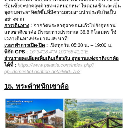
ซ้อนซึ่งจะปกคลุมด้วยทะเลหมอกหนาในตอนเช้าและเป็น
จุดชมพระอาทิตย์ขึ้นที่มีความสวยงามน่าประทับใจเป็น
อย่างมาก
การเดินทาง
:
จากวัดพระธาตุผาซ่อนแก้วไปยังอุทยาน
แห่งชาติเขาค้อ มีระยะทางประมาณ 36.8 กิโลเมตร ใช้
เวลาเดินทางประมาณ 45 นาที
เวลาทำการเปิด-ปิด
:
เปิดทุกวัน 05:30 น. – 19:00 น.
พิกัด GPS
:
16°34'18.4"N 100°58'41.1"E
อ่านรายละเอียดเพื่มเติมเกี่ยวกับ อุทยานแห่งชาติเขาค้อ
ได้ที่
:
https://www.palanla.com/index.php?
op=domesticLocation-detail&id=752
15. พระตำหนักเขาค้อ