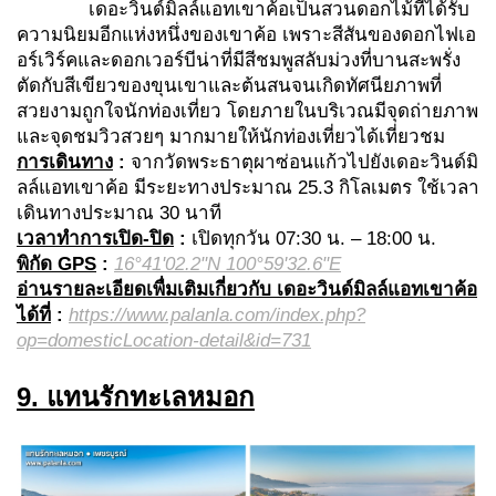
เดอะวินด์มิลล์แอทเขาค้อเป็นสวนดอกไม้ที่ได้รับ
ความนิยมอีกแห่งหนึ่งของเขาค้อ เพราะสีสันของดอกไฟเอ
อร์เวิร์คและดอกเวอร์บีน่าที่มีสีชมพูสลับม่วงที่บานสะพรั่ง
ตัดกับสีเขียวของขุนเขาและต้นสนจนเกิดทัศนียภาพที่
สวยงามถูกใจนักท่องเที่ยว โดยภายในบริเวณมีจุดถ่ายภาพ
และจุดชมวิวสวยๆ มากมายให้นักท่องเที่ยวได้เที่ยวชม
การเดินทาง
:
จากวัดพระธาตุผาซ่อนแก้วไปยังเดอะวินด์มิ
ลล์แอทเขาค้อ มีระยะทางประมาณ 25.3 กิโลเมตร ใช้เวลา
เดินทางประมาณ 30 นาที
เวลาทำการเปิด-ปิด
:
เปิดทุกวัน 07:30 น. – 18:00 น.
พิกัด
GPS
:
16°41'02.2"N 100°59'32.6"E
อ่านรายละเอียดเพื่มเติมเกี่ยวกับ เดอะวินด์มิลล์แอทเขาค้อ
ได้ที่
:
https://www.palanla.com/index.php?
op=domesticLocation-detail&id=731
9. แทนรักทะเลหมอก