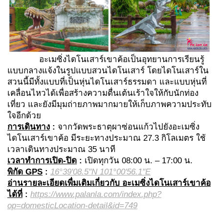
อะเมซิ่งไดโนเสาร์เขาค้อเป็นอุทยานการเรียนรู้
แบบกลางแจ้งในรูปแบบสวนไดโนเสาร์ โดยไดโนเสาร์ใน
สวนนี้มีทั้งแบบที่เป็นหุ่นไดโนเสาร์ธรรมดา และแบบหุ่นที่
เคลื่อนไหวได้เพื่อสร้างความตื่นเต้นเร้าใจให้กับนักท่อง
เที่ยว และยังมีมุมถ่ายภาพมากมายให้เก็บภาพความประทับ
ใจอีกด้วย
การเดินทาง
:
จากวัดพระธาตุผาซ่อนแก้วไปยังอะเมซิ่ง
ไดโนเสาร์เขาค้อ มีระยะทางประมาณ 27.3 กิโลเมตร ใช้
เวลาเดินทางประมาณ 35 นาที
เวลาทำการเปิด-ปิด
:
เปิดทุกวัน 08:00 น. – 17:00 น.
พิกัด GPS
:
16°39'08.5"N 101°00'56.1"E
อ่านรายละเอียดเพื่มเติมเกี่ยวกับ อะเมซิ่งไดโนเสาร์เขาค้อ
ได้ที่
:
https://www.palanla.com/index.php?
op=domesticLocation-detail&id=749