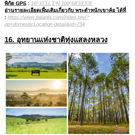
พิกัด GPS
:
16°33'11.1"N 100°58'33.5"E
อ่านรายละเอียดเพื่มเติมเกี่ยวกับ พระตำหนักเขาค้อ ได้ที่
:
https://www.palanla.com/index.php?
op=domesticLocation-detail&id=734
16. อุทยานแห่งชาติทุ่งแสลงหลวง