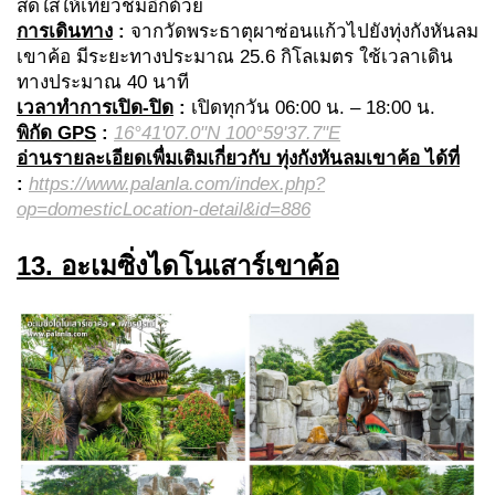
สดใสให้เที่ยวชมอีกด้วย
การเดินทาง
:
จากวัดพระธาตุผาซ่อนแก้วไปยังทุ่งกังหันลม
เขาค้อ มีระยะทางประมาณ 25.6 กิโลเมตร ใช้เวลาเดิน
ทางประมาณ 40 นาที
เวลาทำการเปิด-ปิด
:
เปิดทุกวัน 06:00 น. – 18:00 น.
พิกัด GPS
:
16°41'07.0"N 100°59'37.7"E
อ่านรายละเอียดเพื่มเติมเกี่ยวกับ ทุ่งกังหันลมเขาค้อ ได้ที่
:
https://www.palanla.com/index.php?
op=domesticLocation-detail&id=886
13. อะเมซิ่งไดโนเสาร์เขาค้อ