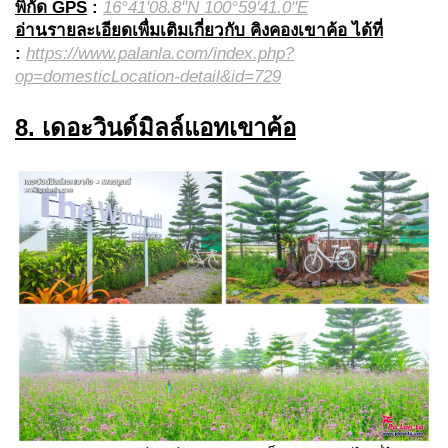
พิกัด GPS
:
16°41'08.8"N 100°59'41.0"E
อ่านรายละเอียดเพื่มเติมเกี่ยวกับ คิงคองเขาค้อ ได้ที่
:
https://www.palanla.com/index.php?
op=domesticLocation-detail&id=729
8. เดอะวินด์มิลล์แอทเขาค้อ