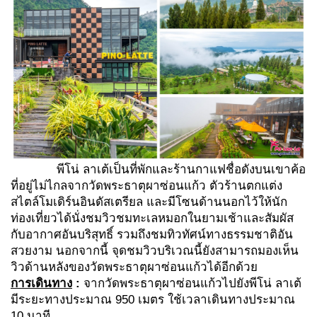
พีโน่ ลาเต้เป็นที่พักและร้านกาแฟชื่อดังบนเขาค้อ
ที่อยู่ไม่ไกลจากวัดพระธาตุผาซ่อนแก้ว ตัวร้านตกแต่ง
สไตล์โมเดิร์นอินดัสเตรียล และมีโซนด้านนอกไว้ให้นัก
ท่องเที่ยวได้นั่งชมวิวชมทะเลหมอกในยามเช้าและสัมผัส
กับอากาศอันบริสุทธิ์ รวมถึงชมทิวทัศน์ทางธรรมชาติอัน
สวยงาม นอกจากนี้ จุดชมวิวบริเวณนี้ยังสามารถมองเห็น
วิวด้านหลังของวัดพระธาตุผาซ่อนแก้วได้อีกด้วย
การเดินทาง
:
จากวัดพระธาตุผาซ่อนแก้วไปยังพีโน่ ลาเต้
มีระยะทางประมาณ 950 เมตร ใช้เวลาเดินทางประมาณ
10 นาที