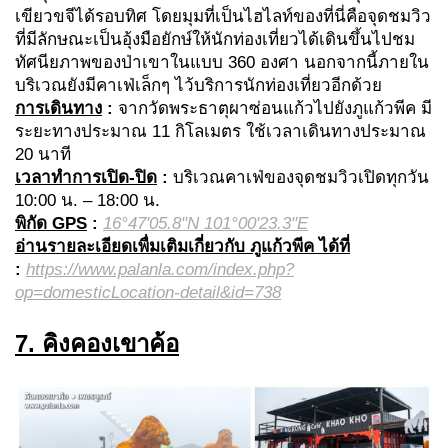
เขียวขจีได้รอบทิศ โดยมุมที่เป็นไฮไลท์ของที่นี่คือจุดชมวิว
ที่มีลักษณะเป็นอุ้งมือยักษ์ให้นักท่องเที่ยวได้เดินขึ้นไปชม
ทัศนียภาพของป่าเขาในแบบ 360 องศา นอกจากนี้ภายใน
บริเวณยังมีคาเฟ่เล็กๆ ไว้บริการนักท่องเที่ยวอีกด้วย
การเดินทาง
:
จากวัดพระธาตุผาซ่อนแก้วไปยังภูแก้วพีค มี
ระยะทางประมาณ 11 กิโลเมตร ใช้เวลาเดินทางประมาณ
20 นาที
เวลาทำการเปิด-ปิด
:
บริเวณคาเฟ่ของจุดชมวิวเปิดทุกวัน
10:00 น. – 18:00 น.
พิกัด GPS
:
16°47'05.8"N 101°00'23.3"E
อ่านรายละเอียดเพื่มเติมเกี่ยวกับ ภูแก้วพีค ได้ที่
:
https://www.palanla.com/index.php?
op=domesticLocation-detail&id=738
7. คิงคองเขาค้อ