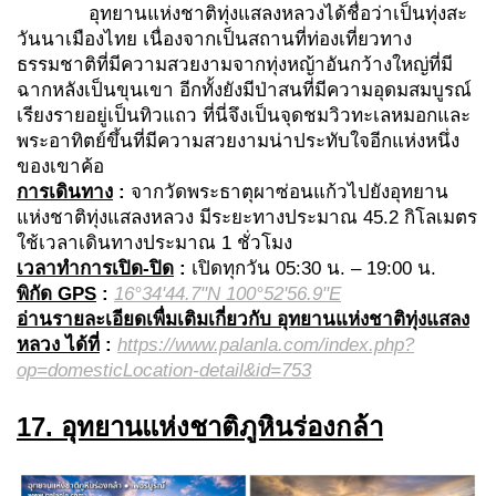
อุทยานแห่งชาติทุ่งแสลงหลวงได้ชื่อว่าเป็นทุ่งสะ
วันนาเมืองไทย เนื่องจากเป็นสถานที่ท่องเที่ยวทาง
ธรรมชาติที่มีความสวยงามจากทุ่งหญ้าอันกว้างใหญ่ที่มี
ฉากหลังเป็นขุนเขา อีกทั้งยังมีป่าสนที่มีความอุดมสมบูรณ์
เรียงรายอยู่เป็นทิวแถว ที่นี่จึงเป็นจุดชมวิวทะเลหมอกและ
พระอาทิตย์ขึ้นที่มีความสวยงามน่าประทับใจอีกแห่งหนึ่ง
ของเขาค้อ
การเดินทาง
:
จากวัดพระธาตุผาซ่อนแก้วไปยังอุทยาน
แห่งชาติทุ่งแสลงหลวง มีระยะทางประมาณ 45.2 กิโลเมตร
ใช้เวลาเดินทางประมาณ 1 ชั่วโมง
เวลาทำการเปิด-ปิด
:
เปิดทุกวัน 05:30 น. – 19:00 น.
พิกัด GPS
:
16°34'44.7"N 100°52'56.9"E
อ่านรายละเอียดเพื่มเติมเกี่ยวกับ อุทยานแห่งชาติทุ่งแสลง
หลวง ได้ที่
:
https://www.palanla.com/index.php?
op=domesticLocation-detail&id=753
17. อุทยานแห่งชาติภูหินร่องกล้า