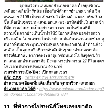
จุดชมวิวทะเลหมอกอำเภอเขาค้อ ตั้งอยู่บริเวณ
เหนืออ่างเก็บน้ำรัตนัย เยื้องกับที่ทำการอำเภอเขาค้อ ริม
ถนนสาย 2196 เป็นระเบียงชมวิวที่ทางอำเภอเขาค้อสร้าง
ขึ้นเพื่อเป็นจุดชมทะเลหมอกและพระอาทิตย์ขึ้นในยามเช้า
ที่มีความสวยงามเป็นอย่างมาก เพราะเป็นทำเลที่มี
ความชื้นจากอ่างเก็บน้ำทำให้มีโอกาสเกิดหมอกง่ายกว่า
บริเวณอื่น โดยเฉพาะในช่วงปลายฝนต้นหนาวและช่วงฤดู
หนาวที่หมอกจะฟูหนาท่วมหุบเขาและอ่างเก็บน้ำด้านล่าง
จนมิด เป็นจุดชมวิวที่สวยอันดับต้นๆ ของอำเภอเขาค้อ
การเดินทาง
:
จากวัดพระธาตุผาซ่อนแก้วไปยังจุดชมวิว
ทะเลหมอกอำเภอเขาค้อ มีระยะทางประมาณ 27 กิโลเมตร
ใช้เวลาเดินทางประมาณ 40 นาที
เวลาทำการเปิด-ปิด
:
เปิดตลอดเวลา
พิกัด
GPS
:
16°37'47.7"N 100°59'43.4"E
อ่านรายละเอียดเพื่มเติมเกี่ยวกับ จุดชมวิวทะเลหมอก
อำเภอเขาค้อ ได้ที่
:
https://www.palanla.com/index.php?
op=domesticLocation-detail&id=884
11. ที่ทำการไปรษณีย์โทรเลขเขาค้อ