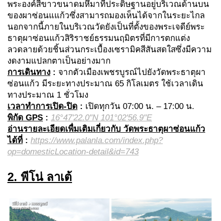
พระองค์สีขาวขนาดมหึมาที่ประดิษฐานอยู่บริเวณด้านบน
ของผาซ่อนแแก้วซึ่งสามารถมองเห็นได้จากในระยะไกล
นอกจากนี้ภายในบริเวณวัดยังเป็นที่ตั้งของพระเจดีย์พระ
ธาตุผาซ่อนแก้วสิริราชย์ธรรมนฤมิตรที่มีการตกแต่ง
ลวดลายด้วยชิ้นส่วนกระเบื้องเซรามิคสีสันสดใสซึ่งมีความ
งดงามแปลกตาเป็นอย่างมาก
การเดินทาง
:
จากตัวเมืองเพชรบูรณ์ไปยังวัดพระธาตุผา
ซ่อนแก้ว มีระยะทางประมาณ 65 กิโลเมตร ใช้เวลาเดิน
ทางประมาณ 1 ชั่วโมง
เวลาทำการเปิด-ปิด
:
เปิดทุกวัน 07:00 น. – 17:00 น.
พิกัด GPS
:
16°47'22.0"N 101°02'56.9"E
อ่านรายละเอียดเพื่มเติมเกี่ยวกับ วัดพระธาตุผาซ่อนแก้ว
ได้ที่
:
https://www.palanla.com/index.php?
op=domesticLocation-detail&id=743
2. พีโน่ ลาเต้