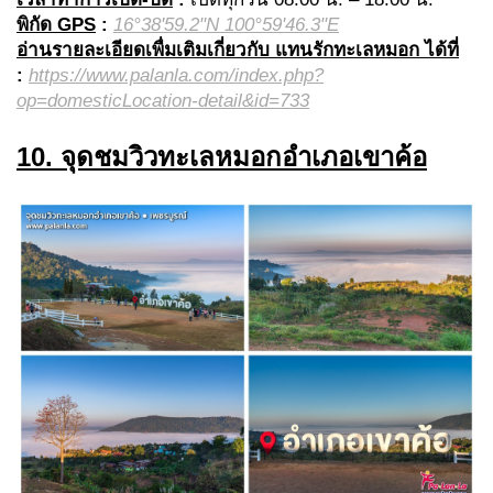
พิกัด GPS
:
16°38'59.2"N 100°59'46.3"E
อ่านรายละเอียดเพื่มเติมเกี่ยวกับ แทนรักทะเลหมอก ได้ที่
:
https://www.palanla.com/index.php?
op=domesticLocation-detail&id=733
10. จุดชมวิวทะเลหมอกอำเภอเขาค้อ