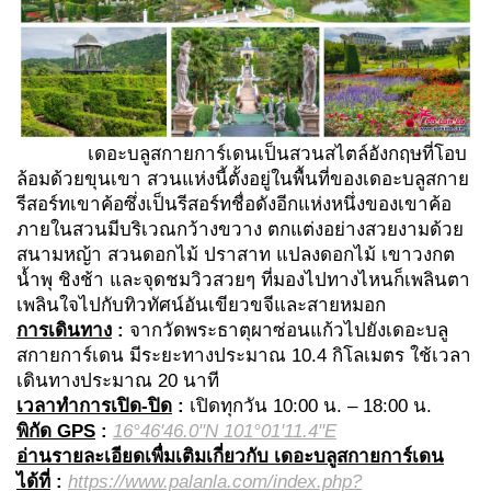
เดอะบลูสกายการ์เดนเป็นสวนสไตล์อังกฤษที่โอบ
ล้อมด้วยขุนเขา สวนแห่งนี้ตั้งอยู่ในพื้นที่ของเดอะบลูสกาย
รีสอร์ทเขาค้อซึ่งเป็นรีสอร์ทชื่อดังอีกแห่งหนึ่งของเขาค้อ
ภายในสวนมีบริเวณกว้างขวาง ตกแต่งอย่างสวยงามด้วย
สนามหญ้า สวนดอกไม้ ปราสาท แปลงดอกไม้ เขาวงกต
น้ำพุ ชิงช้า และจุดชมวิวสวยๆ ที่มองไปทางไหนก็เพลินตา
เพลินใจไปกับทิวทัศน์อันเขียวขจีและสายหมอก
การเดินทาง
:
จากวัดพระธาตุผาซ่อนแก้วไปยังเดอะบลู
สกายการ์เดน มีระยะทางประมาณ 10.4 กิโลเมตร ใช้เวลา
เดินทางประมาณ 20 นาที
เวลาทำการเปิด-ปิด
:
เปิดทุกวัน 10:00 น. – 18:00 น.
พิกัด GPS
:
16°46'46.0"N 101°01'11.4"E
อ่านรายละเอียดเพื่มเติมเกี่ยวกับ เดอะบลูสกายการ์เดน
ได้ที่
:
https://www.palanla.com/index.php?