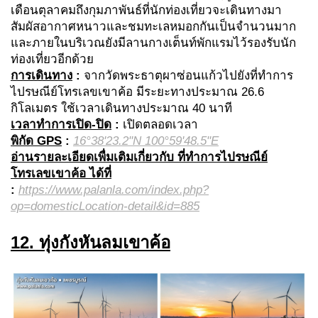
เดือนตุลาคมถึงกุมภาพันธ์ที่นักท่องเที่ยวจะเดินทางมา
สัมผัสอากาศหนาวและชมทะเลหมอกกันเป็นจำนวนมาก
และภายในบริเวณยังมีลานกางเต็นท์พักแรมไว้รองรับนัก
ท่องเที่ยวอีกด้วย
การเดินทาง
:
จากวัดพระธาตุผาซ่อนแก้วไปยังที่ทำการ
ไปรษณีย์โทรเลขเขาค้อ มีระยะทางประมาณ 26.6
กิโลเมตร ใช้เวลาเดินทางประมาณ 40 นาที
เวลาทำการเปิด-ปิด
:
เปิดตลอดเวลา
พิกัด GPS
:
16°38'23.2"N 100°59'48.5"E
อ่านรายละเอียดเพื่มเติมเกี่ยวกับ ที่ทำการไปรษณีย์
โทรเลขเขาค้อ ได้ที่
:
https://www.palanla.com/index.php?
op=domesticLocation-detail&id=885
12. ทุ่งกังหันลมเขาค้อ