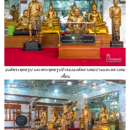
องค์พระพุทธรูป และพระพุทธรูปจำลององค์หลวงพ่อปานและหลวงพ่อ
เพี้ยน