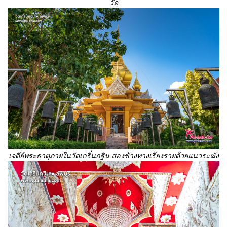
วัด
เจดีย์พระธาตุภายในวัดเกริ่นกฐิน สองข้างทางเรียงรายด้วยแนวระฆัง