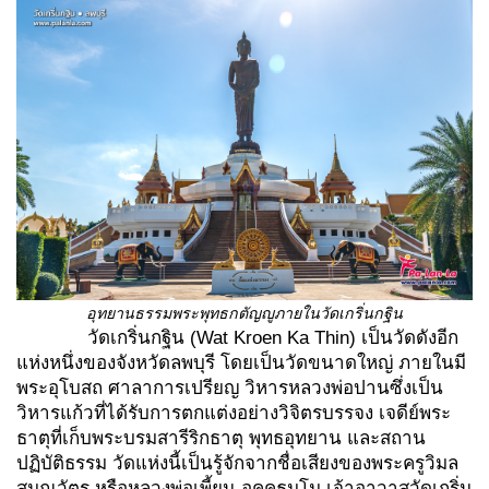
อุทยานธรรมพระพุทธกตัญญูภายในวัดเกริ่นกฐิน
วัดเกริ่นกฐิน (Wat Kroen Ka Thin) เป็นวัดดังอีก
แห่งหนึ่งของจังหวัดลพบุรี โดยเป็นวัดขนาดใหญ่ ภายในมี
พระอุโบสถ ศาลาการเปรียญ วิหารหลวงพ่อปานซึ่งเป็น
วิหารแก้วที่ได้รับการตกแต่งอย่างวิจิตรบรรจง เจดีย์พระ
ธาตุที่เก็บพระบรมสารีริกธาตุ พุทธอุทยาน และสถาน
ปฏิบัติธรรม วัดแห่งนี้เป็นรู้จักจากชื่อเสียงของพระครูวิมล
สมณวัตร หรือหลวงพ่อเพี้ยน อคฺคธมฺโม เจ้าอาวาสวัดเกริ่น