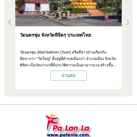
วัดนครชุม จังหวัดพิจิตร ประเทศไทย
วั
ง
วัดนครชุม (Wat Nakhon Chum) หรือที่ชาวบ้านเรียกกัน
วั
า
ติดปากว่า "วัดใหญ่" ตั้งอยู่ที่ตำบลเมืองเก่า อำเภอเมือง จังหวัด
จั
พิจิตร เป็นวัดเก่าแก่ที่มีประวัติความเป็นมายาวนาน สร้างขึ้น
ขา
ตั้งแต่สมัยกรุงสุโขทัย โดยเคยเป็นวัดสำคัญของเมืองพิจิตรใน
ปร
อ่านต่อ
อดีต