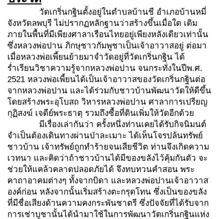
วัดเกริ่นกฐินตั้งอยู่ในตำบลบ้านชี อำเภอบ้านหมี่
จังหวัดลพบุรี ไม่ปรากฏหลักฐานว่าสร้างขึ้นเมื่อใด เดิม
ภายในพื้นที่มีเพียงศาลาเรือนไทยอยู่เพียงหลังเดียวเท่านั้น
ซึ่งหลวงพ่อปาน ภิกษุชาวกัมพูชาเป็นเจ้าอาวาสอยู่ ต่อมา
เมื่อหลวงพ่อเพี้ยนย้ายมาจำวัดอยู่ที่วัดเกริ่นกฐิน ได้
ร่ำเรียนวิชาความรู้จากหลวงพ่อปาน จนกระทั่งในปีพ.ศ.
2521 หลวงพ่อเพี้ยนได้เป็นเจ้าอาวาสของวัดเกริ่นกฐินต่อ
จากหลวงพ่อปาน และได้ร่วมกับชาวบ้านพัฒนาวัดให้ดีขึ้น
โดยสร้างพระอุโบสถ วิหารหลวงพ่อปาน ศาลาการเปรียญ
กุฏิสงฆ์ เจดีย์พระธาตุ รวมถึงซื้อที่ดินเพิ่มให้วัดอีกด้วย
มีเรื่องเล่ากันว่า ครั้งหนึ่งท่านเคยได้รับกิจนิมนต์
จำเป็นต้องเดินทางผ่านป่าละเมาะ ได้เห็นโจรปล้นทรัพย์
ชาวบ้าน เจ้าทรัพย์ถูกทำร้ายจนเสียชีวิต ท่านจึงเกิดความ
เวทนา และคิดว่าถ้าชาวบ้านได้มีของขลังไว้คุ้มกันตัว จะ
ช่วยให้แคล้วคลาดปลอดภัยได้ จึงทบทวนคำสอน พระ
คาถาอาคมต่างๆ ทั้งจากบิดา และหลวงพ่อปานเจ้าอาวาส
องค์ก่อน หลังจากนั้นเริ่มสร้างตะกรุดโทน ซึ่งเป็นของขลัง
ที่มีชื่อเสียงด้านความคงกระพันชาตรี ซึ่งปัจจัยที่ได้รับจาก
การเช่าบูชานั้นได้นำมาใช้ในการพัฒนาวัดเกริ่นกฐินแห่ง