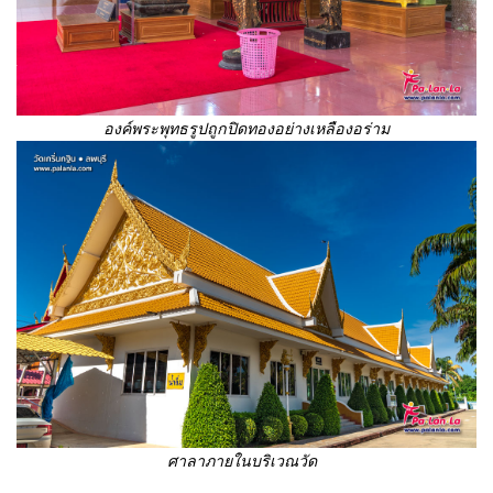
องค์พระพุทธรูปถูกปิดทองอย่างเหลืองอร่าม
ศาลาภายในบริเวณวัด