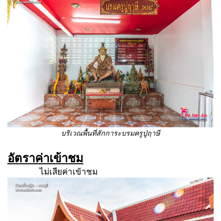
บริเวณพื้นที่สักการะบรมครูปู่ฤาษี
อัตราค่าเข้าชม
ไม่เสียค่าเข้าชม