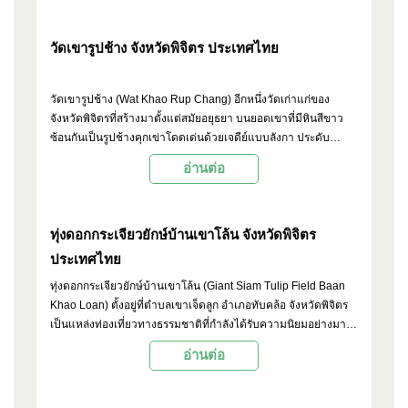
วัดเขารูปช้าง จังหวัดพิจิตร ประเทศไทย
วัดเขารูปช้าง (Wat Khao Rup Chang) อีกหนึ่งวัดเก่าแก่ของ
จังหวัดพิจิตรที่สร้างมาตั้งแต่สมัยอยุธยา บนยอดเขาที่มีหินสีขาว
ซ้อนกันเป็นรูปช้างคุกเข่าโดดเด่นด้วยเจดีย์แบบลังกา ประดับ
กระเบื้องเคลือบสีทองทั้งองค์
อ่านต่อ
ทุ่งดอกกระเจียวยักษ์บ้านเขาโล้น จังหวัดพิจิตร
ประเทศไทย
ทุ่งดอกกระเจียวยักษ์บ้านเขาโล้น (Giant Siam Tulip Field Baan
Khao Loan) ตั้งอยู่ที่ตำบลเขาเจ็ดลูก อำเภอทับคล้อ จังหวัดพิจิตร
เป็นแหล่งท่องเที่ยวทางธรรมชาติที่กำลังได้รับความนิยมอย่างมาก
โดยเฉพาะในช่วงฤดูฝน เมื่อดอกกระเจียวสีชมพูบานสะพรั่งทั่วทั้งทุ่ง
อ่านต่อ