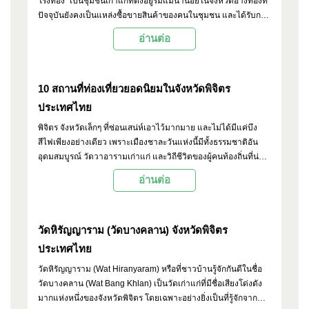
โรงทอง" เป็นชุมชนเก่าแก่ที่ตั้งอยู่ริมแม่น้ำน้อยในจังหวัดอ่างทองที่
ปัจจุบันยังคงเป็นแหล่งซื้อขายสินค้าของคนในชุมชน และได้รับการ
คัดเลือกจากจังหวัดอ่างทองให้เป็นแหล่งท่องเที่ยวทางวัฒนธรรม
อ่านต่อ
ด้วย
10 สถานที่ท่องเที่ยวยอดนิยมในจังหวัดพิจิตร
ประเทศไทย
พิจิตร จังหวัดเล็กๆ ที่ซ่อนเสน่ห์เอาไว้มากมาย และไม่ได้มีแค่บึง
สีไฟเพียงอย่างเดียว เพราะเมืองชาละวันแห่งนี้มีทั้งธรรมชาติอัน
อุดมสมบูรณ์ วัดวาอารามเก่าแก่ และวิถีชีวิตของผู้คนท้องถิ่นที่น่า
สนใจ บทความนี้ Palanla จะพาไปเปิดมุมมองใหม่กับ 10 สถานที่
อ่านต่อ
ท่องเที่ยวยอดนิยมที่ไม่ควรพลาดเมื่อมาเยือนพิจิตร
วัดหิรัญญาราม (วัดบางคลาน) จังหวัดพิจิตร
ประเทศไทย
วัดหิรัญญาราม (Wat Hiranyaram) หรือที่ชาวบ้านรู้จักกันดีในชื่อ
วัดบางคลาน (Wat Bang Khlan) เป็นวัดเก่าแก่ที่มีชื่อเสียงโด่งดัง
มากแห่งหนึ่งของจังหวัดพิจิตร โดยเฉพาะอย่างยิ่งเป็นที่รู้จักจาก