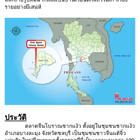
รายอย่างมีเสน่ห์
ประวัติ
ตลาดจีนโบราณชากแง้ว ตั้งอยู่ในชุมชนชากแง้ว
อำเภอบางละมุง จังหวัดชลบุรี เป็นชุมชนชาวจีนแต้จิ๋ว