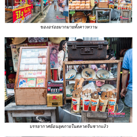
ของอร่อยมากมายทั้งคาวหวาน
บรรยากาศย้อนยุคภายในตลาดจีนชากแง้ว