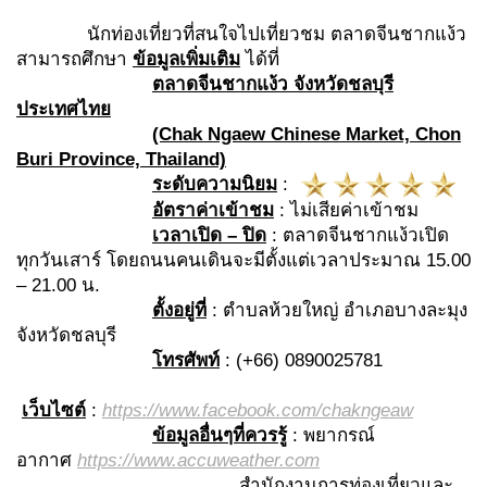
นักท่องเที่ยวที่สนใจไปเที่ยวชม ตลาดจีนชากแง้ว
สามารถศึกษา
ข้อมูลเพิ่มเติม
ได้ที่
ตลาดจีนชากแง้ว จังหวัดชลบุรี
ประเทศไทย
(Chak Ngaew Chinese Market, Chon
Buri Province, Thailand)
ระดับความนิยม
:
อัตราค่าเข้าชม
: ไม่เสียค่าเข้าชม
เวลาเปิด
– ปิด
: ตลาดจีนชากแง้วเปิด
ทุกวันเสาร์ โดยถนนคนเดินจะมีตั้งแต่เวลาประมาณ 15.00
– 21.00 น.
ตั้งอยู่ที่
: ตำบลห้วยใหญ่ อำเภอบางละมุง
จังหวัดชลบุรี
โทรศัพท์
: (+66) 0890025781
เว็บไซต์
:
https://www.facebook.com/chakngeaw
ข้อมูลอื่นๆที่ควรรู้
: พยากรณ์
อากาศ
https://www.accuweather.com
สำนักงานการท่องเที่ยวและ