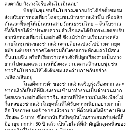
คงคาลัย วังเวงใจรีบเดินไม่เมินเลย”
ปัจจุบันชุมชนจีนโบราณชากแง้วได้ก่อตั้งชมรม
ส่งเสริมการท่องเที่ยวโดยชุมชนบ้านชากแง้วขึ้น เพื่อผลัก
ดันและฟื้นฟูให้เป็นถนนสายวัฒนธรรมไทย – จีนโบราณ
ซึ่งก็เรียกได้ว่าประสบความสำเร็จและได้รับกระแสตอบรับ
จากนักท่องเที่ยวเป็นอย่างดี ซึ่งแม้ว่าบ้านเรือนบางหลัง
ภายในชุมชนของชากแง้วจะเปลี่ยนแปลงไปบ้างตามยุค
สมัย แต่บรรยากาศโดยรวมก็ยังคงสภาพห้องแถวไม้สอง
ชั้นแบบจีน หรือที่เรียกว่าเหล่าเต๊งที่ปลูกเรียงรายเป็นทาง
ยาวไปตลอดแนวถนนที่ยังคงความคลาสสิกแบบชุมชน
ชาวจีนโบราณให้ได้เดินชมและถ่ายภาพกันอย่าง
เพลิดเพลินอยู่
ในอดีตการค้าของชากแง้วเจริญรุ่งเรืองมาก และ
ชากแง้วก็เป็นที่ที่มีแรงงานเข้ามาทำงานเป็นจำนวนมาก
โดยเฉพาะอย่างยิ่งชาวจีน สถานที่ให้ความบันเทิงเพียงไม่
กี่แห่งของชากแง้วในยุคนั้นที่ได้รับความนิยมอย่างมากก็
คือ โรงภาพยนตร์ “ชากแง้วราม่า” ที่ตั๋วหนังยังมีราคาเพียง
เรื่องละ 5 บาท ซึ่งหากนับถึงปัจจุบันโรงภาพยนตร์แห่งนี้ก็
มีอายุมากกว่า 50 ปี แล้ว เป็นไฮไลต์ที่สำคัญอีกจุดหนึ่งของ