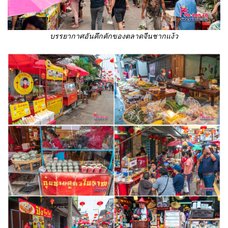
บรรยากาศอันคึกคักของตลาดจีนชากแง้ว