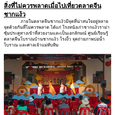
สิ่งที่ไม่ควรพลาดเมื่อไปเที่ยวตลาดจีน
ชากแง้ว
ภายในตลาดจีนชากแง้วมีจุดที่น่าสนใจอยู่หลาย
จุดด้วยกันที่ไม่ควรพลาด ได้แก่ โรงหนังเก่าชากแง้วราม่า
ซุ้มประตูทางเข้าที่สวยงามและเป็นเอกลักษณ์ ศูนย์เรียนรู้
ตลาดจีนโบราณบ้านชากแง้ว โรงงิ้ว จุดถ่ายภาพบ่อน้ำ
โบราณ และศาลเจ้าแม่ทับทิม