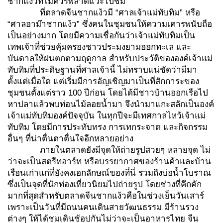
ชากแง้วที่ไม่ควรพลาดแวะไปชม
ที่ตลาดจีนชากแง้วมี “ศาลเจ้าแม่ทับทิม” หรือ
“ศาลอาม๊าชากแง้ว” ซึ่งคนในชุมชนให้ความเคารพนับถือ
เป็นอย่างมาก โดยมีความเชื่อกันว่าเจ้าแม่ทับทิมเป็น
เทพเจ้าที่ช่วยคุ้มครองชาวประมงยามออกทะเล และ
บันดาลให้ฝนตกตามฤดูกาล สำหรับประวัติขององค์เจ้าแม่
ทับทิมที่ประดิษฐานที่ศาลเจ้านี้ ไม่ทราบแน่ชัดว่ามีมา
ตั้งแต่เมื่อใด แต่เริ่มมีการอัญเชิญมาเป็นที่สักการะของ
ชุมชนตั้งแต่ราว 100 ปีก่อน โดยได้มีชาวบ้านออกเรือไป
หาปลาแล้วพบท่อนไม้ลอยน้ำมา จึงนำมาแกะสลักเป็นองค์
เจ้าแม่ทับทิมองค์ปัจจุบัน ในทุกปีจะมีเทศกาลไหว้เจ้าแม่
ทับทิม โดยมีการประทับทรง การเทกระจาด และกิจกรรม
อื่นๆ ที่น่าตื่นตาตื่นใจอีกหลายอย่าง
ภายในตลาดยังมีจุดให้ถ่ายรูปสวยๆ หลายจุด ไม่
ว่าจะเป็นสตรีทอาร์ท หรือบรรยากาศของร้านค้าและบ้าน
เรือนเก่าแก่ที่ยังคงเอกลักษณ์ของที่นี่ รวมถึงบ่อน้ำโบราณ
ซึ่งเป็นจุดที่นักท่องเที่ยวนิยมไปถ่ายรูป โดยช่วงที่คึกคัก
มากที่สุดสำหรับตลาดจีนชากแง้วคือในช่วงเย็นวันเสาร์
เพราะเป็นวันที่มีถนนคนเดินสายวัฒนธรรม มีร้านรวง
ต่างๆ ให้ได้ชมเดินช้อปกันไม่ว่าจะเป็นอาหารไทย จีน