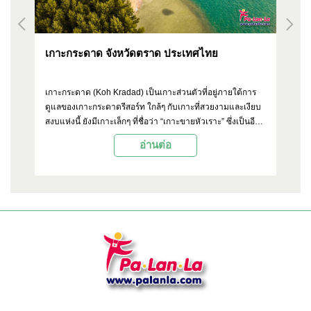
แกรนด์แคนยอนชลบุรี จังหวัดชลบุรี ประเทศไทย
อุ
ป
ร
แกรนด์แคนยอนชลบุรี (Grand Canyon Chonburi) หรือที่บาง
อุ
ยบ
คนรู้จักในชื่อ "แกรนด์แคนยอนเมืองไทย" เป็นแหล่งท่องเที่ยว
ที
ีก
ธรรมชาติที่ตั้งอยู่ในอำเภอศรีราชา จังหวัดชลบุรี ซึ่งได้ชื่อว่า
ไท
เป็นแหล่งท่องเที่ยวที่มีทัศนียภาพสวยงามไม่แพ้แกรนด์แคน
เส
อ่านต่อ
ยอนที่มีชื่อเสียงในประเทศสหรัฐอเมริกา แม้จะไม่ใหญ่โตเท่า
ระ
ของจริง แต่ความงดงามและบรรยากาศที่นี่ก็เรียกว่าไม่ธรรมดา
สม
อา