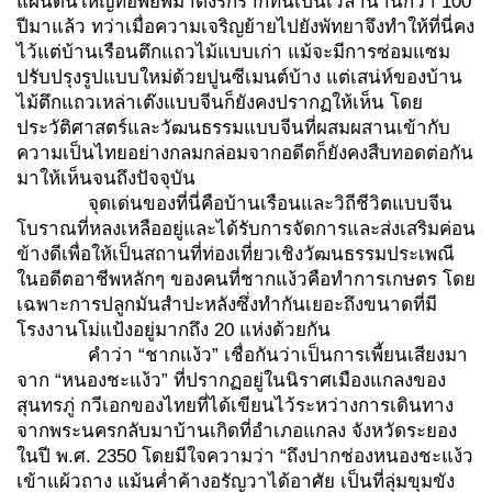
แผ่นดินใหญ่ที่อพยพมาตั้งรกรากที่นี่เป็นเวลานานกว่า 100
ปีมาแล้ว ทว่าเมื่อความเจริญย้ายไปยังพัทยาจึงทำให้ที่นี่คง
ไว้แต่บ้านเรือนตึกแถวไม้แบบเก่า แม้จะมีการซ่อมแซม
ปรับปรุงรูปแบบใหม่ด้วยปูนซีเมนต์บ้าง แต่เสน่ห์ของบ้าน
ไม้ตึกแถวเหล่าเต๊งแบบจีนก็ยังคงปรากฏให้เห็น โดย
ประวัติศาสตร์และวัฒนธรรมแบบจีนที่ผสมผสานเข้ากับ
ความเป็นไทยอย่างกลมกล่อมจากอดีตก็ยังคงสืบทอดต่อกัน
มาให้เห็นจนถึงปัจจุบัน
จุดเด่นของที่นี่คือบ้านเรือนและวิถีชีวิตแบบจีน
โบราณที่หลงเหลืออยู่และได้รับการจัดการและส่งเสริมค่อน
ข้างดีเพื่อให้เป็นสถานที่ท่องเที่ยวเชิงวัฒนธรรมประเพณี
ในอดีตอาชีพหลักๆ ของคนที่ชากแง้วคือทำการเกษตร โดย
เฉพาะการปลูกมันสำปะหลังซึ่งทำกันเยอะถึงขนาดที่มี
โรงงานโม่แป้งอยู่มากถึง 20 แห่งด้วยกัน
คำว่า “ชากแง้ว” เชื่อกันว่าเป็นการเพี้ยนเสียงมา
จาก “หนองชะแง้ว” ที่ปรากฏอยู่ในนิราศเมืองแกลงของ
สุนทรภู่ กวีเอกของไทยที่ได้เขียนไว้ระหว่างการเดินทาง
จากพระนครกลับมาบ้านเกิดที่อำเภอแกลง จังหวัดระยอง
ในปี พ.ศ. 2350 โดยมีใจความว่า “ถึงปากช่องหนองชะแง้ว
เข้าแผ้วถาง แม้นค่ำค้างอรัญวาได้อาศัย เป็นที่ลุ่มขุมขัง