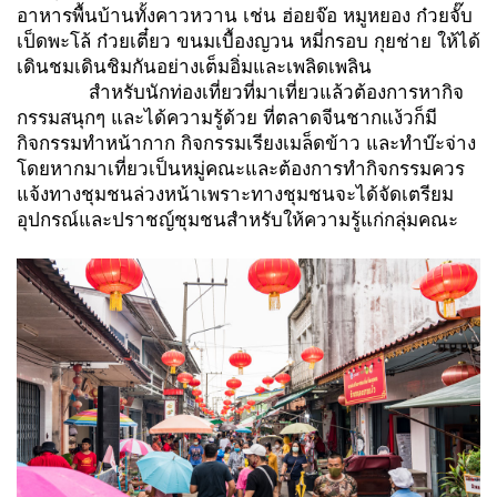
อาหารพื้นบ้านทั้งคาวหวาน เช่น ฮ่อยจ๊อ หมูหยอง ก๋วยจั๊บ
เป็ดพะโล้ ก๋วยเตี๋ยว ขนมเบื้องญวน หมี่กรอบ กุยช่าย ให้ได้
เดินชมเดินชิมกันอย่างเต็มอิ่มและเพลิดเพลิน
สำหรับนักท่องเที่ยวที่มาเที่ยวแล้วต้องการหากิจ
กรรมสนุกๆ และได้ความรู้ด้วย ที่ตลาดจีนชากแง้วก็มี
กิจกรรมทำหน้ากาก กิจกรรมเรียงเมล็ดข้าว และทำบ๊ะจ่าง
โดยหากมาเที่ยวเป็นหมู่คณะและต้องการทำกิจกรรมควร
แจ้งทางชุมชนล่วงหน้าเพราะทางชุมชนจะได้จัดเตรียม
อุปกรณ์และปราชญ์ชุมชนสำหรับให้ความรู้แก่กลุ่มคณะ