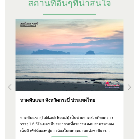
สถานที่อื่นๆที่น่าสนใจ
หาดทับแขก จังหวัดกระบี่ ประเทศไทย
เข
ยู่
หาดทับแขก (Tubkaek Beach) เป็นชายหาดสวยที่ทอดยาว
เข
าด
ราวๆ 1.6 กิโลเมตร มีบรรยากาศที่สวยงาม สงบ สามารถมอง
ทะ
เห็นทิวทัศน์ของหมู่เกาะห้องในเขตอุทยานแห่งชาติธาร
ทำ
น
โบกขรณีได้ชัดเจน และยังเป็นหาดที่สามารถชมพระอาทิตย์ตก
พร