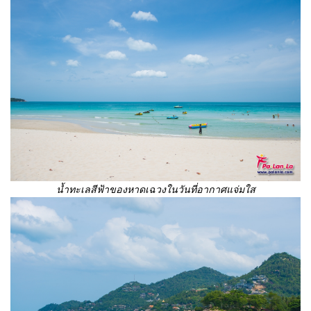
น้ำทะเลสีฟ้าของหาดเฉวงในวันที่อากาศแจ่มใส