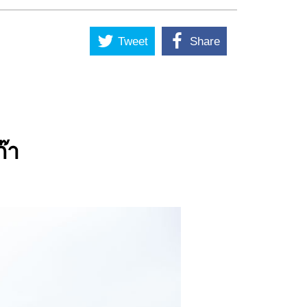
Tweet
Share
๊า