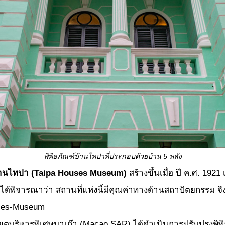
พิพิธภัณฑ์บ้านไทปาที่ประกอบด้วยบ้าน 5 หลัง
้านไทปา (
Taipa Houses Museum)
สร้างขึ้นเมื่อ ปี ค.ศ. 19
ด้พิจารณาว่า สถานที่แห่งนี้มีคุณค่าทางด้านสถาปัตยกรรม จึ
ouses-Museum
รพิเศษมาเก๊า (Macao SAR) ได้ดำเนินการปรับปรุงพิพิธภัณฑ์น