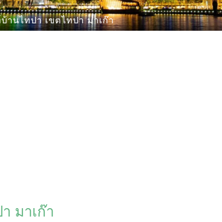
ท์บ้านไทปา เขตไทปา มาเก๊า
า มาเก๊า