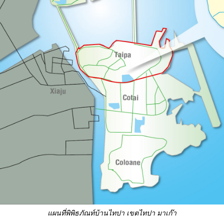
แผนที่พิพิธภัณท์บ้านไทปา เขตไทปา มาเก๊า