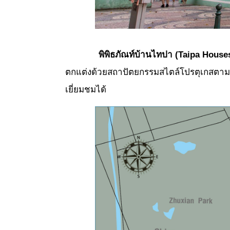
พิพิธภัณท์บ้านไทปา (
Taipa Hous
ตกแต่งด้วยสถาปัตยกรรมสไตล์โปรตุเกสตามต้นแ
เยี่ยมชมได้