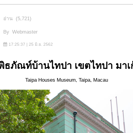
อ่าน
(5,721)
By
Webmaster
17:25:37 | 25 มิ.ย. 2562
ิพิธภัณท์บ้านไทปา เขตไทปา
มาเก
Taipa Houses Museum, Taipa, Macau