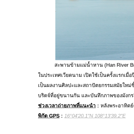
สะพานข้ามแม่น้ำหาน (Han River Bridge)
ในประเทศเวียดนาม เปิดใช้เป็นครั้งแรกเมื่อ
เป็นผลงานศิลปะและสถาปัตยกรรมสมัยใหม่ชิ
บริดจ์ที่อยู่ขนานกัน และบันทึกภาพของมังกรส
ช่วงเวลาถ่ายภาพที่แนะนำ
:
หลังพระอาทิตย์
พิกัด
GPS
:
16°04'20.1"N 108°13'39.2"E