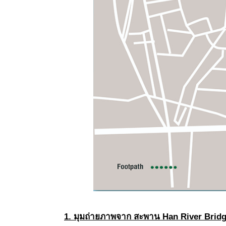
1. มุมถ่ายภาพจาก
สะพาน
Han River Brid