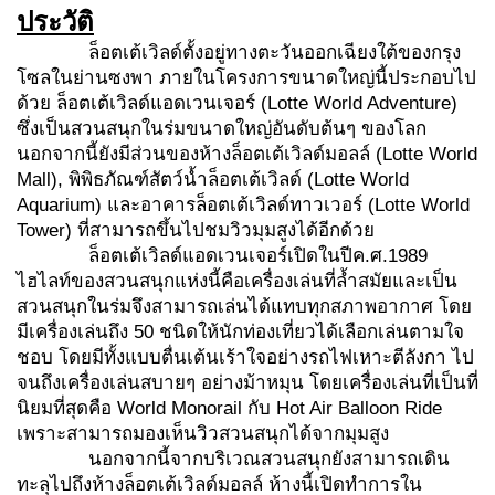
ประวัติ
ล็อตเต้เวิลด์ตั้งอยู่ทางตะวันออกเฉียงใต้ของกรุง
โซลในย่านซงพา ภายในโครงการขนาดใหญ่นี้ประกอบไป
ด้วย ล็อตเต้เวิลด์แอดเวนเจอร์ (Lotte World Adventure)
ซึ่งเป็นสวนสนุกในร่มขนาดใหญ่อันดับต้นๆ ของโลก
นอกจากนี้ยังมีส่วนของห้างล็อตเต้เวิลด์มอลล์ (Lotte World
Mall), พิพิธภัณฑ์สัตว์น้ำล็อตเต้เวิลด์ (Lotte World
Aquarium) และอาคารล็อตเต้เวิลด์ทาวเวอร์ (Lotte World
Tower) ที่สามารถขึ้นไปชมวิวมุมสูงได้อีกด้วย
ล็อตเต้เวิลด์แอดเวนเจอร์เปิดในปีค.ศ.1989
ไฮไลท์ของสวนสนุกแห่งนี้คือเครื่องเล่นที่ล้ำสมัยและเป็น
สวนสนุกในร่มจึงสามารถเล่นได้แทบทุกสภาพอากาศ โดย
มีเครื่องเล่นถึง 50 ชนิดให้นักท่องเที่ยวได้เลือกเล่นตามใจ
ชอบ โดยมีทั้งแบบตื่นเต้นเร้าใจอย่างรถไฟเหาะตีลังกา ไป
จนถึงเครื่องเล่นสบายๆ อย่างม้าหมุน โดยเครื่องเล่นที่เป็นที่
นิยมที่สุดคือ World Monorail กับ Hot Air Balloon Ride
เพราะสามารถมองเห็นวิวสวนสนุกได้จากมุมสูง
นอกจากนี้จากบริเวณสวนสนุกยังสามารถเดิน
ทะลุไปถึงห้างล็อตเต้เวิลด์มอลล์ ห้างนี้เปิดทำการใน