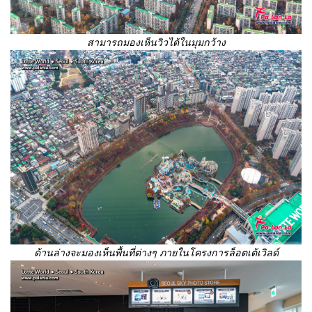
สามารถมองเห็นวิวได้ในมุมกว้าง
ด้านล่างจะมองเห็นพื้นที่ต่างๆ ภายในโครงการล็อตเต้เวิลด์