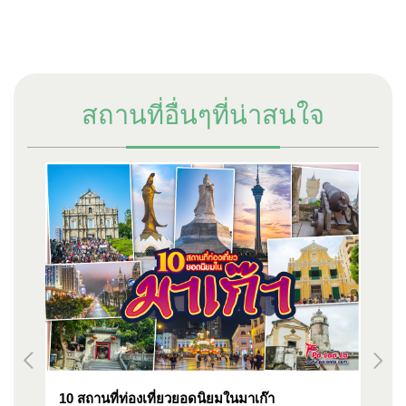
สถานที่อื่นๆที่น่าสนใจ
10 สถานที่ท่องเที่ยวยอดนิยมในมาเก๊า
10