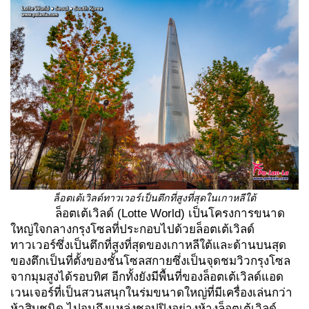
ล็อตเต้เวิลด์ทาวเวอร์เป็นตึกที่สูงที่สุดในเกาหลีใต้
ล็อตเต้เวิลด์ (Lotte World) เป็นโครงการขนาด
ใหญ่ใจกลางกรุงโซลที่ประกอบไปด้วยล็อตเต้เวิลด์
ทาวเวอร์ซึ่งเป็นตึกที่สูงที่สุดของเกาหลีใต้และด้านบนสุด
ของตึกเป็นที่ตั้งของชั้นโซลสกายซึ่งเป็นจุดชมวิวกรุงโซล
จากมุมสูงได้รอบทิศ อีกทั้งยังมีพื้นที่ของล็อตเต้เวิลด์แอด
เวนเจอร์ที่เป็นสวนสนุกในร่มขนาดใหญ่ที่มีเครื่องเล่นกว่า
ห้าสิบชนิด ไปจนถึงแหล่งชอปปิงอย่างห้างล็อตเต้เวิลด์