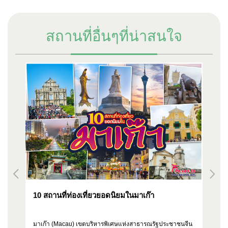
สถานที่อื่นๆที่น่าสนใจ
10 สถานที่ท่องเที่ยวยอดนิยมในมาเก๊า
10
ยง
มาเก๊า (Macau) เขตบริหารพิเศษแห่งสาธารณรัฐประชาชนจีน
ใน