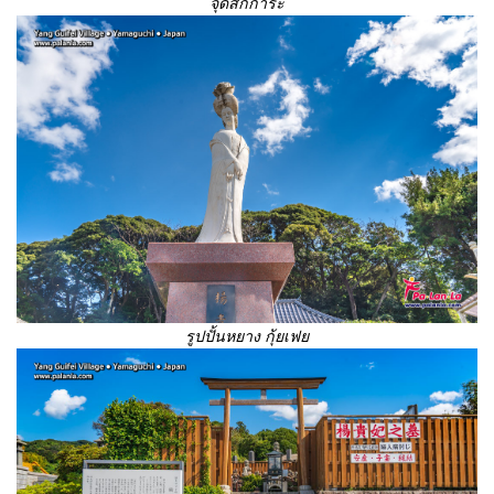
จุดสักการะ
รูปปั้นหยาง กุ้ยเฟย