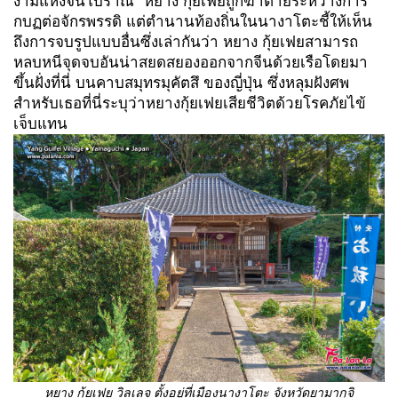
งามแห่งจีนโบราณ" หยาง กุ้ยเฟยถูกฆ่าตายระหว่างการ
กบฏต่อจักรพรรดิ แต่ตำนานท้องถิ่นในนางาโตะชี้ให้เห็น
ถึงการจบรูปแบบอื่นซึ่งเล่ากันว่า หยาง กุ้ยเฟยสามารถ
หลบหนีจุดจบอันน่าสยดสยองออกจากจีนด้วยเรือโดยมา
ขึ้นฝั่งที่นี่ บนคาบสมุทรมุคัตสึ ของญี่ปุ่น ซึ่งหลุมฝังศพ
สำหรับเธอที่นี่ระบุว่าหยางกุ้ยเฟยเสียชีวิตด้วยโรคภัยไข้
เจ็บแทน
หยาง กุ้ยเฟย วิลเลจ ตั้งอยู่ที่เมืองนางาโตะ จังหวัดยามากุจิ