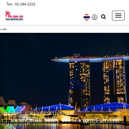
โทร : 02-294-2222
Togg
navig
-->
หน้าแรก
ท่องเที่ยวต่างประเทศ
หยาง กุ้ยเฟย วิลเลจ จังหวัดยามากุจิ ประเทศ
ญี่ปุ่น