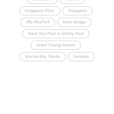
Singapore Flyer
Singapore
เที่ยวสิงคโปร์
Helix Bridge
Sand Sky Park & Infinity Pool
Jewel Changi Airport
Marina Bay Sands
Sentosa