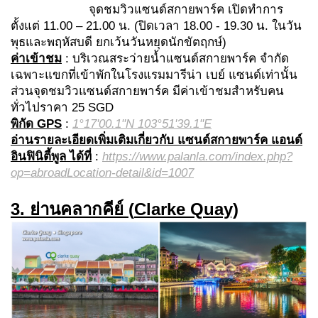
จุดชมวิวแซนด์สกายพาร์ค เปิดทำการ
ตั้งแต่ 11.00 – 21.00 น. (ปิดเวลา 18.00 - 19.30 น. ในวัน
พุธและพฤหัสบดี ยกเว้นวันหยุดนักขัตฤกษ์)
ค่าเข้าชม
: บริเวณสระว่ายน้ำแซนด์สกายพาร์ค จำกัด
เฉพาะแขกที่เข้าพักในโรงแรมมารีน่า เบย์ แซนด์เท่านั้น
ส่วนจุดชมวิวแซนด์สกายพาร์ค มีค่าเข้าชมสำหรับคน
ทั่วไปราคา 25 SGD
พิกัด GPS
:
1°17'00.1"N 103°51'39.1"E
อ่านรายละเอียดเพิ่มเติมเกี่ยวกับ
แซนด์สกายพาร์ค แอนด์
อินฟินิตี้พูล ได้ที่
:
https://www.palanla.com/index.php?
op=abroadLocation-detail&id=1007
3. ย่านคลากคีย์ (
Clarke Quay)