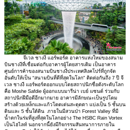
จีเวล ชางงี แอร์พอร์ต อาคารแห่งใหม่ของสนาม
บินชางงีที่เชื่อมต่อกับอาคารผู้โดยสารเดิม เป็นอาคาร
ศูนย์การค้าของสนามบินชางงีประเทศสิงคโปร์ที่ถูกจัด
อันดับให้เป็น “สนามบินที่ดีที่สุดในโลก” ติดต่อกันถึง 7 ปี จี
เวล ชางงี แอร์พอร์ตออกแบบโดยสถาปนิกชื่อดังระดับโลก
คือ Moshe Safdie ผู้ออกแบบมารีน่า เบย์ แซนด์ ร่วมกับ
สถาปนิกฝีมือดีอีกมากมาย อาคารมีลักษณะเป็นรูปโดม
สร้างด้วยเหล็กและแก้วโดดเด่นสะดุดตา แบ่งเป็น 5 ชั้นบน
ดินและ 5 ชั้นใต้ดิน ภายในมีสวนป่า Forest Valley ที่มี
น้ำตกในร่มที่สูงที่สุดในโลกอย่าง The HSBC Rain Vortex
เป็นไฮไลท์ นอกจากนี้ยังมีกิจกรรมสันทนาการภายใน