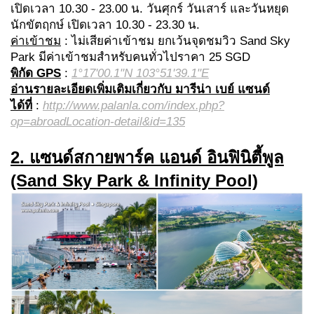
เปิดเวลา 10.30 - 23.00 น. วันศุกร์ วันเสาร์ และวันหยุด
นักขัตฤกษ์ เปิดเวลา 10.30 - 23.30 น.
ค่าเข้าชม
: ไม่เสียค่าเข้าชม ยกเว้นจุดชมวิว Sand Sky
Park มีค่าเข้าชมสำหรับคนทั่วไปราคา 25 SGD
พิกัด GPS
:
1°17'00.1"N 103°51'39.1"E
อ่านรายละเอียดเพิ่มเติมเกี่ยวกับ มารีน่า เบย์ แซนด์
ได้ที่
:
http://www.palanla.com/index.php?
op=abroadLocation-detail&id=135
2. แซนด์สกายพาร์ค แอนด์ อินฟินิตี้พูล
(Sand Sky Park & Infinity Pool)