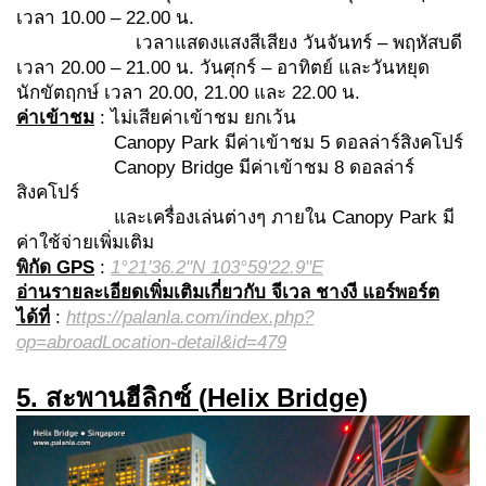
เวลา 10.00 – 22.00 น.
เวลาแสดงแสงสีเสียง วันจันทร์ – พฤหัสบดี
เวลา 20.00 – 21.00 น. วันศุกร์ – อาทิตย์ และวันหยุด
นักขัตฤกษ์ เวลา 20.00, 21.00 และ 22.00 น.
ค่าเข้าชม
: ไม่เสียค่าเข้าชม ยกเว้น
Canopy Park มีค่าเข้าชม 5 ดอลล่าร์สิงคโปร์
Canopy Bridge มีค่าเข้าชม 8 ดอลล่าร์
สิงคโปร์
และเครื่องเล่นต่างๆ ภายใน Canopy Park มี
ค่าใช้จ่ายเพิ่มเติม
พิกัด GPS
:
1°21'36.2"N 103°59'22.9"E
อ่านรายละเอียดเพิ่มเติมเกี่ยวกับ จีเวล ชางงี แอร์พอร์ต
ได้ที่
:
https://palanla.com/index.php?
op=abroadLocation-detail&id=479
5. สะพานฮีลิกซ์ (
Helix Bridge)