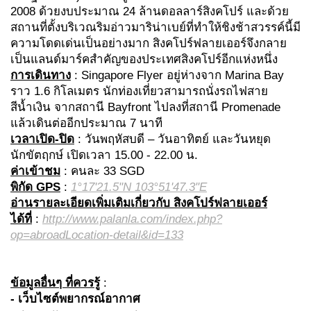
2008 ด้วยงบประมาณ 24 ล้านดอลลาร์สิงคโปร์ และด้วย
สถานที่ตั้งบริเวณริมอ่าวมาริน่าเบย์ที่ทำให้ชิงช้าสวรรค์นี้มี
ความโดดเด่นเป็นอย่างมาก สิงคโปร์ฟลายเออร์จึงกลาย
เป็นแลนด์มาร์คสำคัญของประเทศสิงคโปร์อีกแห่งหนึ่ง
การเดินทาง
: Singapore Flyer อยู่ห่างจาก Marina Bay
ราว 1.6 กิโลเมตร นักท่องเที่ยวสามารถนั่งรถไฟสาย
สีน้ำเงิน จากสถานี Bayfront ไปลงที่สถานี Promenade
แล้วเดินต่ออีกประมาณ 7 นาที
เวลาเปิด-ปิด
: วันพฤหัสบดี – วันอาทิตย์ และวันหยุด
นักขัตฤกษ์ เปิดเวลา 15.00 - 22.00 น.
ค่าเข้าชม
: คนละ 33 SGD
พิกัด GPS
:
1°17'21.5"N 103°51'47.3"E
อ่านรายละเอียดเพิ่มเติมเกี่ยวกับ สิงคโปร์ฟลายเออร์
ได้ที่
:
http://www.palanla.com/index.php?
op=abroadLocation-detail&id=133
ข้อมูลอื่นๆ ที่ควรรู้
:
- เว็บไซต์พยากรณ์อากาศ