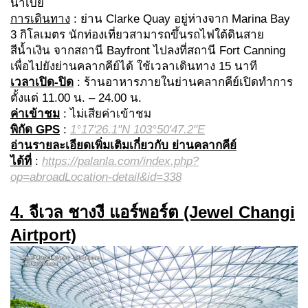
น่าเบย์
การเดินทาง
: ย่าน Clarke Quay อยู่ห่างจาก Marina Bay
3 กิโลเมตร นักท่องเที่ยวสามารถขึ้นรถไฟใต้ดินสาย
สีน้ำเงิน จากสถานี Bayfront ไปลงที่สถานี Fort Canning
เพื่อไปยังย่านคลากคีย์ได้ ใช้เวลาเดินทาง 15 นาที
เวลาเปิด-ปิด
: ร้านอาหารภายในย่านคลากคีย์เปิดทำการ
ตั้งแต่ 11.00 น. – 24.00 น.
ค่าเข้าชม
: ไม่เสียค่าเข้าชม
พิกัด GPS
:
1°17'26.1"N 103°50'47.2"E
อ่านรายละเอียดเพิ่มเติมเกี่ยวกับ ย่านคลากคีย์
ได้ที่
:
https://palanla.com/index.php?
op=abroadLocation-detail&id=338
4. จีเวล ชางงี แอร์พอร์ต (Jewel Changi
Airtport)