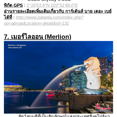
พิกัด GPS
:
1°16'53.6"N 103°51'49.0"E
อ่านรายละเอียดเพิ่มเติมเกี่ยวกับ การ์เด้นส์ บาย เดอะ เบย์
ได้ที่
:
http://www.palanla.com/index.php?
op=abroadLocation-detail&id=131
7. เมอร์ไลออน (Merlion)
สัตว์สมมติที่เป็นสัญลักษณ์แห่งประเทศสิงคโปร์มา