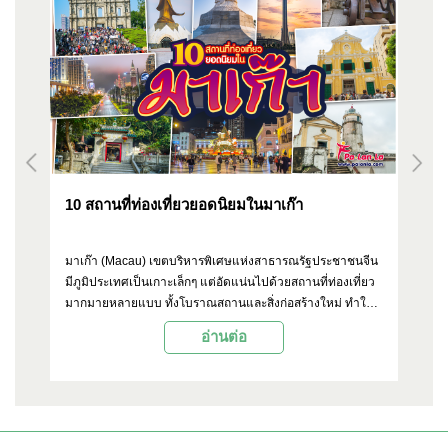
10 สถานที่ท่องเที่ยวยอดนิยมในมาเก๊า
10
ยง
มาเก๊า (Macau) เขตบริหารพิเศษแห่งสาธารณรัฐประชาชนจีน
ใน
มีภูมิประเทศเป็นเกาะเล็กๆ แต่อัดแน่นไปด้วยสถานที่ท่องเที่ยว
สร
น
มากมายหลายแบบ ทั้งโบราณสถานและสิ่งก่อสร้างใหม่ ทำให้ที่
สำเ
ื้อ
นี่กลายเป็นหนึ่งในเป้าหมายของนักเดินทางชาวไทย ด้วยเวลา
ก่อ
อ่านต่อ
ก
เดินทางเพียง 2 ชั่วโมง Palanla จึงขอเอาใจผู้อ่านพาไปเที่ยวที่
คว
นี่ ด้วยการรวบรวมสถานที่ท่องเที่ยวยอดนิยม 10 แห่งมาแนะนำ
ชา
ิยม
มีอะไรน่าสนใจบ้าง หรือใครกำลังวางแผนไปเที่ยวมาเก๊าก็
พร
าน
สามารถดูเอาไว้เป็นตัวเลือกกันได้เลย
หม
ไหน
งด