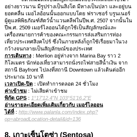
อย่างยาวนาน มีรูปร่างเป็นสิงโต มีหางเป็นปลา และอยู่บน
ยอดคลื่น เมอไลอ้อนนั้นออกแบบโดย ฟราเซอร์ บรูนเนอร์
ผู้ดูแลพิพิธภัณฑ์สัตว์น้ำแวนคลีฟในปีพ.ศ. 2507 จากนั้นใน
ปีพ.ศ. 2509 เมอร์ไลออนได้ถูกใช้เป็นสัญลักษณ์และ
เครื่องหมายการค้าของคณะกรรมการส่งเสริมการท่อง
เที่ยวประเทศสิงคโปร์ ซึ่งในภายหลังก็ถูกใช้เรื่อยมาในวง
กว้างจนกลายเป็นสัญลักษณ์ของประเทศ
การเดินทาง
: Merlion อยู่ห่างจาก Marina Bay ราว 2
กิโลเมตร นักท่องเที่ยวสามารถนั่งรถไฟสายสีน้ำเงิน จาก
สถานี Bayfront ไปลงที่สถานี Downtown แล้วเดินต่ออีก
ประมาณ 10 นาที
เวลาเปิด-ปิด
: เปิดทำการตลอด 24 ชั่วโมง
ค่าเข้าชม
: ไม่เสียค่าเข้าชม
พิกัด GPS
:
1°17'12.4"N 103°51'16.2"E
อ่านรายละเอียดเพิ่มเติมเกี่ยวกับ เมอร์ไลออน
ได้ที่
:
http://www.palanla.com/index.php?
op=abroadLocation-detail&id=136
8. เกาะเซ็นโตซ่า (Sentosa)