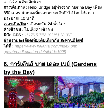
เอาไว้เป็นที่ระลึกด้วย
การเดินทาง
: Helix Bridge อยู่ห่างจาก Marina Bay เพียง
850 เมตร นักท่องเที่ยวสามารถเดินถึงได้โดยใช้เวลา
ประมาณ 10 นาที
เวลาเปิด-ปิด
: เปิดทุกวัน 24 ชั่วโมง
ค่าเข้าชม
: ไม่เสียค่าเข้าชม
พิกัด GPS
:
1°17'15.7"N 103°51'38.3"E
อ่านรายละเอียดเพิ่มเติมเกี่ยวกับ สะพานฮีลิกซ์
ได้ที่
:
https://www.palanla.com/index.php?
op=abroadLocation-detail&id=1008
6. การ์เด้นส์ บาย เดอะ เบย์ (Gardens
by the Bay)