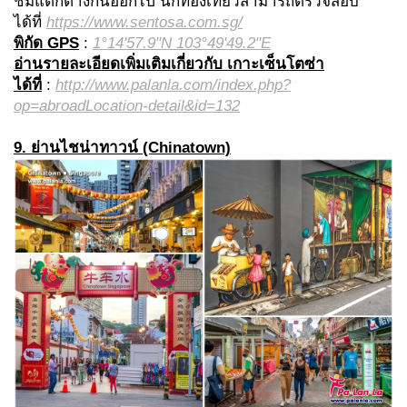
ชมแตกต่างกันออกไป นักท่องเที่ยวสามารถตรวจสอบ
ได้ที่
https://www.sentosa.com.sg/
พิกัด GPS
:
1°14'57.9"N 103°49'49.2"E
อ่านรายละเอียดเพิ่มเติมเกี่ยวกับ เกาะเซ็นโตซ่า
ได้ที่
:
http://www.palanla.com/index.php?
op=abroadLocation-detail&id=132
9. ย่านไชน่าทาวน์ (Chinatown)