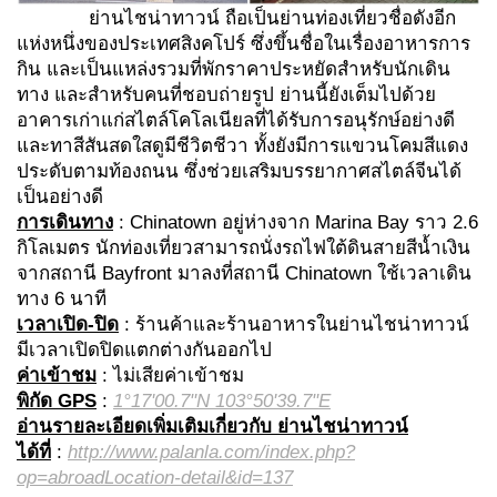
ย่านไชน่าทาวน์ ถือเป็นย่านท่องเที่ยวชื่อดังอีก
แห่งหนึ่งของประเทศสิงคโปร์ ซึ่งขึ้นชื่อในเรื่องอาหารการ
กิน และเป็นแหล่งรวมที่พักราคาประหยัดสำหรับนักเดิน
ทาง และสำหรับคนที่ชอบถ่ายรูป ย่านนี้ยังเต็มไปด้วย
อาคารเก่าแก่สไตล์โคโลเนียลที่ได้รับการอนุรักษ์อย่างดี
และทาสีสันสดใสดูมีชีวิตชีวา ทั้งยังมีการแขวนโคมสีแดง
ประดับตามท้องถนน ซึ่งช่วยเสริมบรรยากาศสไตล์จีนได้
เป็นอย่างดี
การเดินทาง
: Chinatown อยู่ห่างจาก Marina Bay ราว 2.6
กิโลเมตร นักท่องเที่ยวสามารถนั่งรถไฟใต้ดินสายสีน้ำเงิน
จากสถานี Bayfront มาลงที่สถานี Chinatown ใช้เวลาเดิน
ทาง 6 นาที
เวลาเปิด-ปิด
: ร้านค้าและร้านอาหารในย่านไชน่าทาวน์
มีเวลาเปิดปิดแตกต่างกันออกไป
ค่าเข้าชม
: ไม่เสียค่าเข้าชม
พิกัด GPS
:
1°17'00.7"N 103°50'39.7"E
อ่านรายละเอียดเพิ่มเติมเกี่ยวกับ ย่านไชน่าทาวน์
ได้ที่
:
http://www.palanla.com/index.php?
op=abroadLocation-detail&id=137