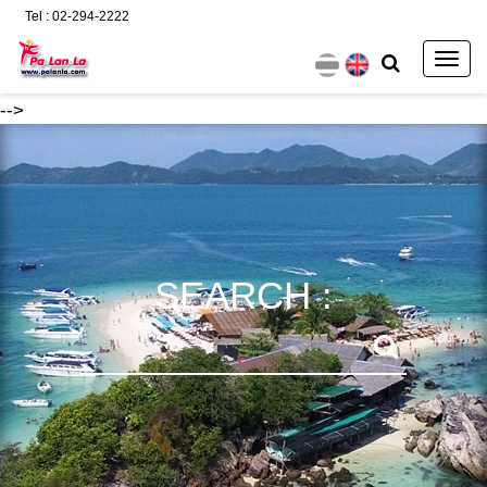
Tel : 02-294-2222
Togg
navig
-->
SEARCH :