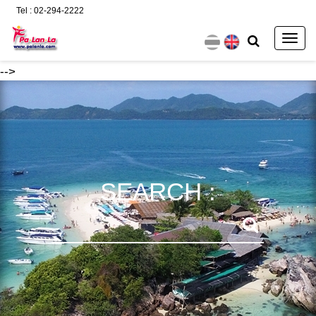
Tel : 02-294-2222
Togg
navig
-->
SEARCH :