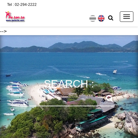
Tel : 02-294-2222
Togg
navig
-->
SEARCH :